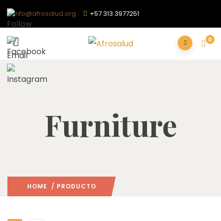
info@afrosalud.org
+57 313 3977251
0
Furniture
HOME
/ PRODUCTO