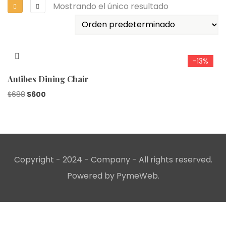
Mostrando el único resultado
-13%
Antibes Dining Chair
El
El
$
688
$
600
precio
precio
original
actual
era:
es:
$688.
$600.
Copyright - 2024 - Company - All rights reserved.
Powered by PymeWeb.