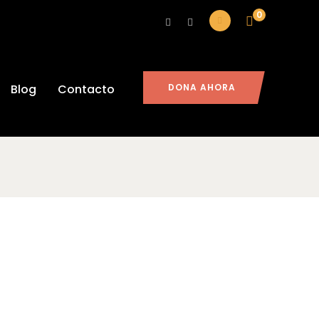
0
страцию
Blog
Contacto
DONA AHORA