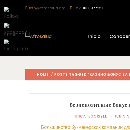
info@afrosalud.org
+57 313 3977251
Казино
Inicio
Conoce
HOME
/ POSTS TAGGED "КАЗИНО БОНУС ЗА
бездепозитные бонус 
UNCATEGORIZED
JUNIO 9
Большинство букмекерских компаний дл