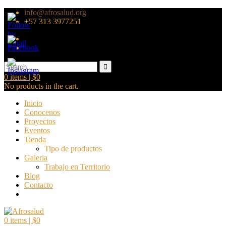
info@afrosalud.org
+57 313 3977251
0
items |
$
0
No products in the cart.
Inicio
Conocenos
Proyectos
Eventos
Tienda
Tipo de productos
Galeria
Trabajo en Territorio
Blog
Contacto
0
items |
$
0