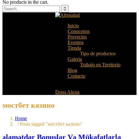
No products in the cart.
Inicio
Conocenos
Proyectos
Eventos
Tienda
Tipo de productos
Galeria
Trabajo en Territorio
Blog
Contacto
Dona Ahora
мостбет казино
Home
/ Posts tagged "мостбет казино"
əlamətdar Bonuslar Və Mükafatlarla