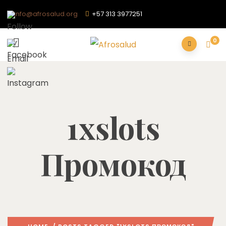
info@afrosalud.org
+57 313 3977251
0
1xslots
Промокод