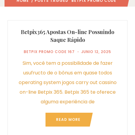
HOME
/ POSTS TAGGED "BETPIX PROMO CODE"
Betpix365 Apostas On-line Possuindo
Saque Rápido
BETPIX PROMO CODE 167
JUNIO 12, 2025
Sim, você tem a possibilidade de fazer
usufructo de o bônus em quase todos
operating system jogos carry out cassino
on-line Betpix 365. Betpix 365 te oferece
alguma experiência de
READ MORE