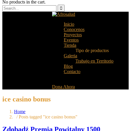
No products in the cart.
Inicio
Conocenos
Proyectos
Eventos
Tienda
Tipo de productos
Galeria
Trabajo en Territorio
Blog
Contacto
Dona Ahora
ice casino bonus
Home
/ Posts tagged "ice casino bonus"
Zdobądź Premia Powitalny 1500