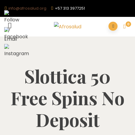
info@afrosalud.org
+57 313 3977251
0
Slottica 50
Free Spins No
Deposit