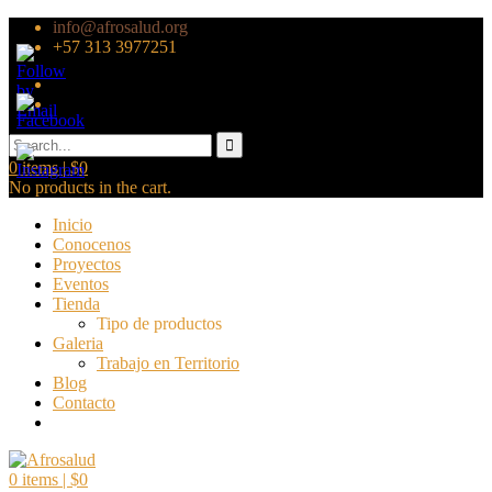
info@afrosalud.org
+57 313 3977251
0
items |
$
0
No products in the cart.
Inicio
Conocenos
Proyectos
Eventos
Tienda
Tipo de productos
Galeria
Trabajo en Territorio
Blog
Contacto
0
items |
$
0