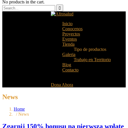
No products in the cart.
Inicio
Conocenos
Proyectos
Eventos
Tienda
Tipo de productos
Galeria
Trabajo en Territorio
Blog
Contacto
Dona Ahora
News
Home
/ News
Zgarnij 150% bonusu na pierwszą wpłatę