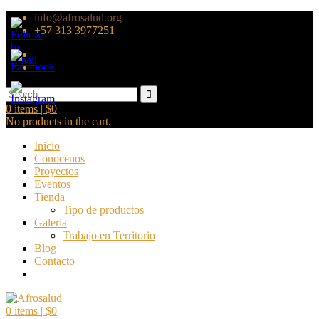
info@afrosalud.org
+57 313 3977251
0
items |
$
0
No products in the cart.
Inicio
Conocenos
Proyectos
Eventos
Tienda
Tipo de productos
Galeria
Trabajo en Territorio
Blog
Contacto
0
items |
$
0