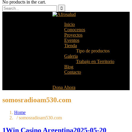
No products in the cart.
Inicio
Conocenos
Proyectos
Eventos
Tienda
Tipo de productos
Galeria
Trabajo en Territorio
Blog
Contacto
Dona Ahora
somosradioam530.com
Home
/ somosradioam530.com
1Win Casino Argentina2025-05-20