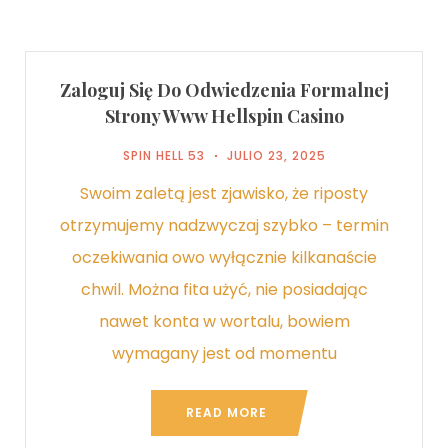
Zaloguj Się Do Odwiedzenia Formalnej
Strony Www Hellspin Casino
SPIN HELL 53
JULIO 23, 2025
Swoim zaletą jest zjawisko, że riposty
otrzymujemy nadzwyczaj szybko – termin
oczekiwania owo wyłącznie kilkanaście
chwil. Można fita użyć, nie posiadając
nawet konta w wortalu, bowiem
wymagany jest od momentu
READ MORE