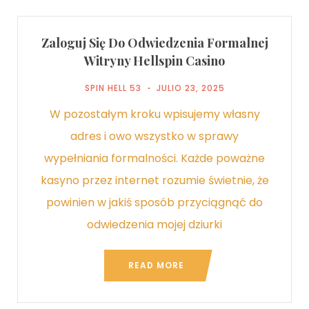
Zaloguj Się Do Odwiedzenia Formalnej
Witryny Hellspin Casino
SPIN HELL 53
JULIO 23, 2025
W pozostałym kroku wpisujemy własny
adres i owo wszystko w sprawy
wypełniania formalności. Każde poważne
kasyno przez internet rozumie świetnie, że
powinien w jakiś sposób przyciągnąć do
odwiedzenia mojej dziurki
READ MORE