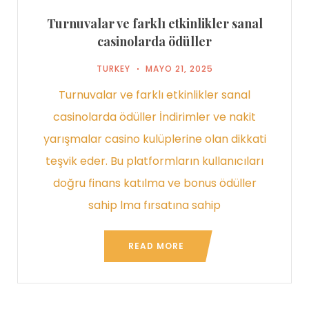
Turnuvalar ve farklı etkinlikler sanal
casinolarda ödüller
TURKEY
MAYO 21, 2025
Turnuvalar ve farklı etkinlikler sanal
casinolarda ödüller İndirimler ve nakit
yarışmalar casino kulüplerine olan dikkati
teşvik eder. Bu platformların kullanıcıları
doğru finans katılma ve bonus ödüller
sahip lma fırsatına sahip
READ MORE