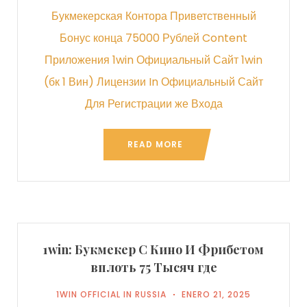
Букмекерская Контора Приветственный
Бонус конца 75000 Рублей Content
Приложения 1win Официальный Сайт 1win
(бк 1 Вин) Лицензии In Официальный Сайт
Для Регистрации же Входа
READ MORE
1win: Букмекер С Кино И Фрибетом
вплоть 75 Тысяч где
1WIN OFFICIAL IN RUSSIA
ENERO 21, 2025