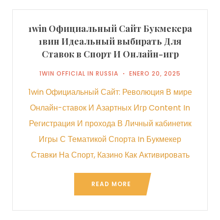
1win Официальный Сайт Букмекера
1вин Идеальный выбирать Для
Ставок в Спорт И Онлайн-игр
1WIN OFFICIAL IN RUSSIA
ENERO 20, 2025
1win Официальный Сайт: Революция В мире
Онлайн-ставок И Азартных Игр Content In
Регистрация И прохода В Личный кабинетик
Игры С Тематикой Спорта In Букмекер
Ставки На Спорт, Казино Как Активировать
READ MORE