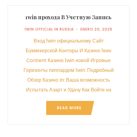
1win прохода В Учетную Запись
1WIN OFFICIAL IN RUSSIA
ENERO 20, 2025
Вход 1win официальному Сайт
Букмекерской Конторы И Казино 1вин
Content Казино 1win новой Игровые
Горизонты пиппардом 1win: Подробный
Обзор Казино In: Ваша возможность
Испытать Азарт и Удачу Как Войти на
READ MORE