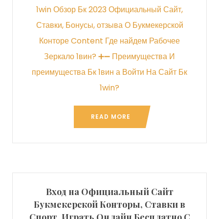
1win Обзор Бк 2023 Официальный Сайт,
Ставки, Бонусы, отзыва О Букмекерской
Конторе Content Где найдем Рабочее
Зеркало 1вин? ➕➖ Преимущества И
преимущества Бк 1вин а Войти На Сайт Бк
1win?
READ MORE
Вход на Официальный Сайт
Букмекерской Конторы, Ставки в
Спорт, Играть Онлайн Бесплатно С