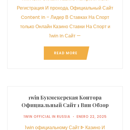
Регистрация И прохода, Официальный Сайт
Content In – Лидер В Ставках На Спорт
только Онлайн Казино Ставки На Спорт и
1win In Сайт —
READ MORE
1win Букмекерская Контора
Официальный Сайт 1 Вин Обзор
1WIN OFFICIAL IN RUSSIA
ENERO 22, 2025
1win официальному Сайт ᐈ Казино И