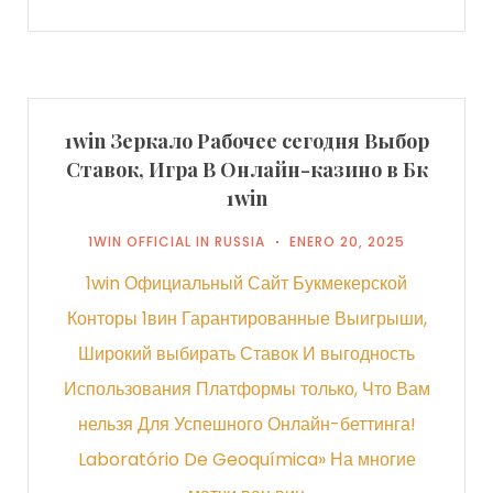
1win Зеркало Рабочее сегодня Выбор
Ставок, Игра В Онлайн-казино в Бк
1win
1WIN OFFICIAL IN RUSSIA
ENERO 20, 2025
1win Официальный Сайт Букмекерской
Конторы 1вин Гарантированные Выигрыши,
Широкий выбирать Ставок И выгодность
Использования Платформы только, Что Вам
нельзя Для Успешного Онлайн-беттинга!
Laboratório De Geoquímica» На многие