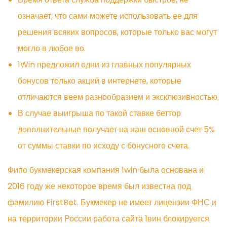
означает, что сами можете использовать ее для
решения всяких вопросов, которые только вас могут
могло в любое во.
1Win предложил одни из главных популярных
бонусов только акций в интернете, которые
отличаются веем разнообразием и эксклюзивностью.
В случае выигрыша по такой ставке беттор
дополнительные получает на наш основной счет 5%
от суммы ставки по исходу с бонусного счета.
Фипо букмекерская компания 1win была основана и
2016 году же некоторое время был известна под
фамилию FirstBet. Букмекер не имеет лицензии ФНС и
на территории России работа сайта 1вин блокируется