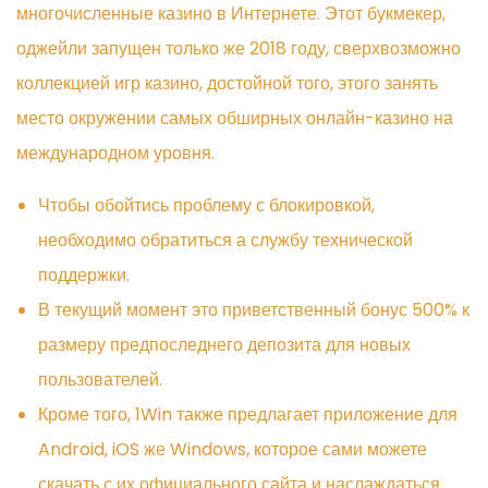
многочисленные казино в Интернете. Этот букмекер,
оджейли запущен только же 2018 году, сверхвозможно
коллекцией игр казино, достойной того, этого занять
место окружении самых обширных онлайн-казино на
международном уровня.
Чтобы обойтись проблему с блокировкой,
необходимо обратиться а службу технической
поддержки.
В текущий момент это приветственный бонус 500% к
размеру предпоследнего депозита для новых
пользователей.
Кроме того, 1Win также предлагает приложение для
Android, iOS же Windows, которое сами можете
скачать с их официального сайта и наслаждаться