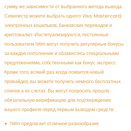
сумму же зависимости от выбранного метода вывода.
Севилестр можете выбрать одного Visa, Mastercard,
электронных кошельков, банковских переводов и
криптовалют. Институализируются, постоянные
пользователи 1Win могут получить регулярные бонусы
за каждое пополнение и обзавестись специальными
предложениями, собственными как бонус экспресс.
Кроме того, всякий раз, когда появится новый
провайдер, вы можете получить немного бесплатных
спинов а их слотах. Вы могут попросить прошло
обязательную верификацию дли подтверждения
вашего профиля перед первым выводом средств.
1Win предлагает отличное разнообразие