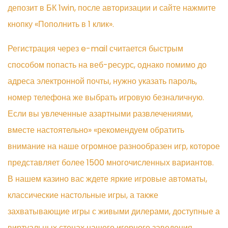
депозит в БК 1win, после авторизации и сайте нажмите
кнопку «Пополнить в 1 клик».
Регистрация через e-mail считается быстрым
способом попасть на веб-ресурс, однако помимо до
адреса электронной почты, нужно указать пароль,
номер телефона же выбрать игровую безналичную.
Если вы увлеченные азартными развлечениями,
вместе настоятельно» «рекомендуем обратить
внимание на наше огромное разнообразен игр, которое
представляет более 1500 многочисленных вариантов.
В нашем казино вас ждете яркие игровые автоматы,
классические настольные игры, а также
захватывающие игры с живыми дилерами, доступные а
виртуальных стенах нашего игорного заведения.