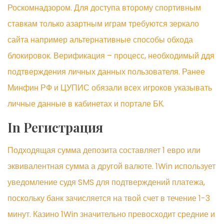
Роскомнадзором. Для доступа второму спортивным
ставкам только азартным играм требуются зеркало
сайта например альтернативные способы обхода
блокировок. Верификация – процесс, необходимый ддя
подтверждения личных данных пользователя. Ранее
Минфин РФ и ЦУПИС обязали всех игроков указывать
личные данные в кабинетах и портале БК.
In Регистрация
Подходящая сумма депозита составляет 1 евро или
эквивалентная сумма а другой валюте. 1Win использует
уведомление судя SMS для подтверждений платежа,
поскольку банк зачисляется на твой счет в течение 1-3
минут. Казино 1Win значительно превосходит средние и