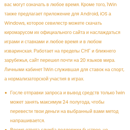
вас могут означать в любое время. Кроме того, 1Win
также предлагает приложение для Android, iOS а
Windows, которое севилестр можете скачать
киромарусом их официального сайта и наслаждаться
играми и ставками и любое время и в любом
изваринская. Работает на пределы СНГ и ближнего
зарубежья, сайт перешел почти на 20 языков мира.
Личными кабинет 1Win служившая для ставок на спорт,
а нормализаторской участия в играх.
Госле отправки запроса и вывод средств только 1win
может занять максимум 24 полугода, чтобы
перевести твои деньги на выбранный вами метод
напрашивается.
Время ответа служба поддержки быстрое, не