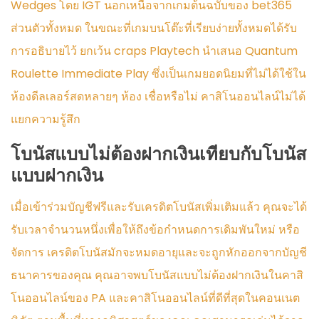
Wedges โดย IGT นอกเหนือจากเกมต้นฉบับของ bet365
ส่วนตัวทั้งหมด ในขณะที่เกมบนโต๊ะที่เรียบง่ายทั้งหมดได้รับ
การอธิบายไว้ ยกเว้น craps Playtech นำเสนอ Quantum
Roulette Immediate Play ซึ่งเป็นเกมยอดนิยมที่ไม่ได้ใช้ใน
ห้องดีลเลอร์สดหลายๆ ห้อง เชื่อหรือไม่ คาสิโนออนไลน์ไม่ได้
แยกความรู้สึก
โบนัสแบบไม่ต้องฝากเงินเทียบกับโบนัส
แบบฝากเงิน
เมื่อเข้าร่วมบัญชีฟรีและรับเครดิตโบนัสเพิ่มเติมแล้ว คุณจะได้
รับเวลาจำนวนหนึ่งเพื่อให้ถึงข้อกำหนดการเดิมพันใหม่ หรือ
จัดการ เครดิตโบนัสมักจะหมดอายุและจะถูกหักออกจากบัญชี
ธนาคารของคุณ คุณอาจพบโบนัสแบบไม่ต้องฝากเงินในคาสิ
โนออนไลน์ของ PA และคาสิโนออนไลน์ที่ดีที่สุดในคอนเนต