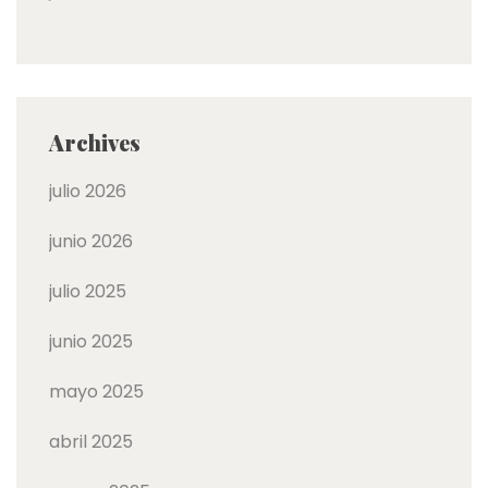
Archives
julio 2026
junio 2026
julio 2025
junio 2025
mayo 2025
abril 2025