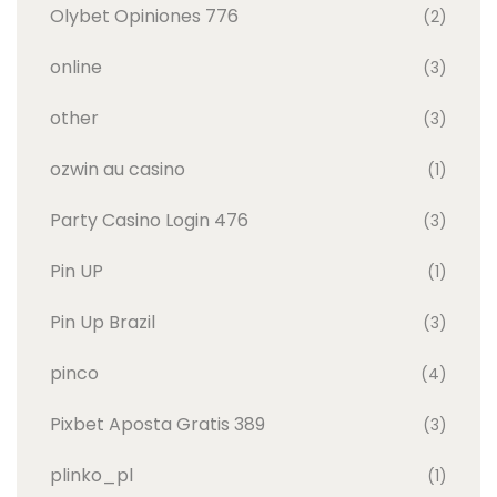
Olybet Opiniones 776
(2)
online
(3)
other
(3)
ozwin au casino
(1)
Party Casino Login 476
(3)
Pin UP
(1)
Pin Up Brazil
(3)
pinco
(4)
Pixbet Aposta Gratis 389
(3)
plinko_pl
(1)