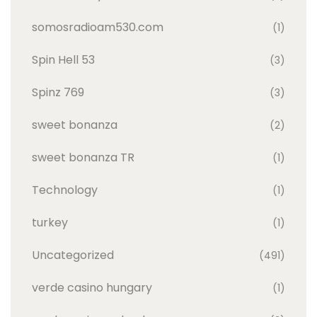
somosradioam530.com
(1)
Spin Hell 53
(3)
Spinz 769
(3)
sweet bonanza
(2)
sweet bonanza TR
(1)
Technology
(1)
turkey
(1)
Uncategorized
(491)
verde casino hungary
(1)