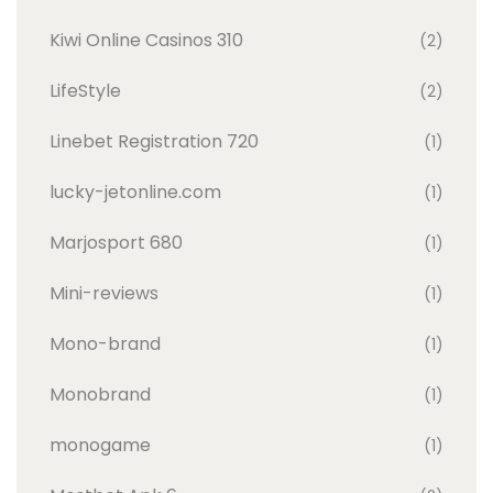
Kiwi Online Casinos 310
(2)
LifeStyle
(2)
Linebet Registration 720
(1)
lucky-jetonline.com
(1)
Marjosport 680
(1)
Mini-reviews
(1)
Mono-brand
(1)
Monobrand
(1)
monogame
(1)