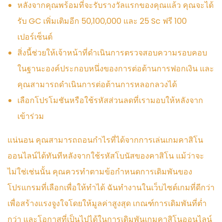
หลังจากคุณพร้อมที่จะรับรางวัลแรกของคุณแล้ว คุณจะได้
รับ GC เพิ่มเติมอีก 50,100,000 และ 25 Sc ฟรี 100
เปอร์เซ็นต์
สิ่งนี้ช่วยให้เจ้าหน้าที่ดำเนินการตรวจสอบความรอบคอบ
ในฐานะองค์ประกอบหนึ่งของการต่อต้านการฟอกเงิน และ
คุณสามารถดำเนินการต่อต้านการหลอกลวงได้
เลือกโปรโมชันหรือใช้รหัสส่วนลดที่เรามอบให้หลังจาก
เข้าร่วม
แน่นอน คุณสามารถถอนกำไรที่ได้จากการเล่นเกมคาสิโน
ออนไลน์ได้ทันทีหลังจากใช้รหัสโบนัสของคาสิโน แม้ว่าจะ
ไม่ใช่เช่นนั้น คุณควรทำตามข้อกำหนดการเดิมพันของ
โปรแกรมที่เลือกเพื่อให้ทำได้ ฉันทำงานในเว็บไซต์เกมที่ดีกว่า
เพื่อสร้างแรงจูงใจโดยให้มูลค่าสูงสุด เกณฑ์การเดิมพันที่ต่ำ
กว่า และโอกาสที่เป็นไปได้ในการเดิมพันเกมคาสิโนออนไลน์