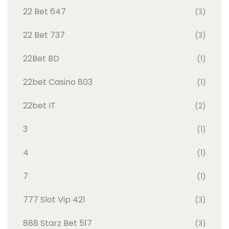
22 Bet 647
(3)
22 Bet 737
(3)
22Bet BD
(1)
22bet Casino 803
(1)
22bet IT
(2)
3
(1)
4
(1)
7
(1)
777 Slot Vip 421
(3)
888 Starz Bet 517
(3)