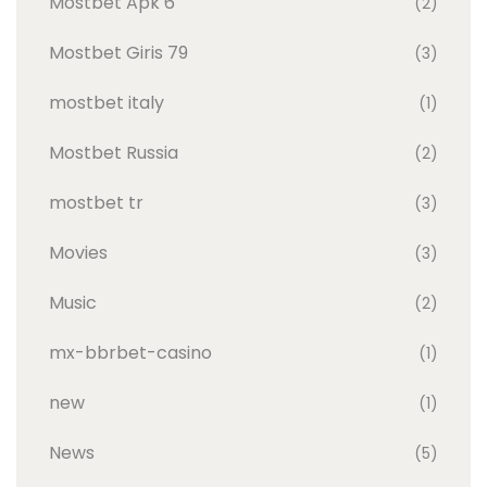
Mostbet Apk 6
(2)
Mostbet Giris 79
(3)
mostbet italy
(1)
Mostbet Russia
(2)
mostbet tr
(3)
Movies
(3)
Music
(2)
mx-bbrbet-casino
(1)
new
(1)
News
(5)