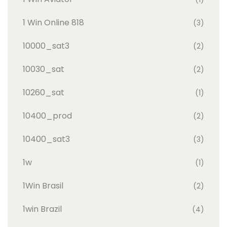
1 Win Online 818
(3)
10000_sat3
(2)
10030_sat
(2)
10260_sat
(1)
10400_prod
(2)
10400_sat3
(3)
1w
(1)
1Win Brasil
(2)
1win Brazil
(4)