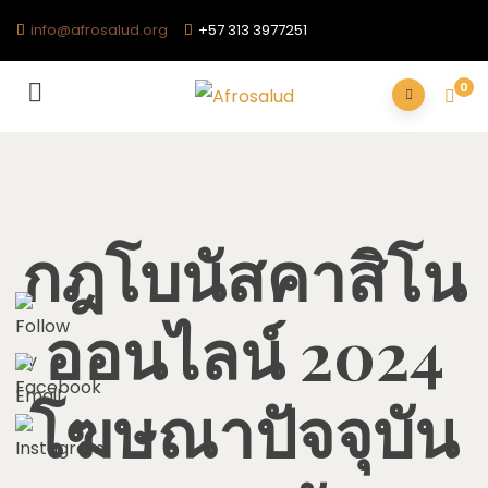
info@afrosalud.org
+57 313 3977251
0
กฎโบนัสคาสิโน
ออนไลน์ 2024
โฆษณาปัจจุบัน