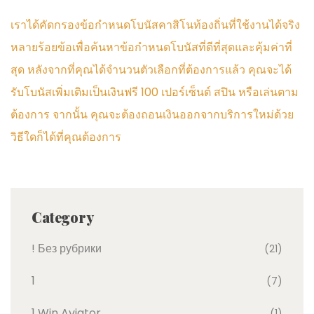
เราได้คัดกรองข้อกำหนดโบนัสคาสิโนท้องถิ่นที่ใช้งานได้จริง
หลายร้อยข้อเพื่อค้นหาข้อกำหนดโบนัสที่ดีที่สุดและคุ้มค่าที่
สุด หลังจากที่คุณได้จำนวนตัวเลือกที่ต้องการแล้ว คุณจะได้
รับโบนัสเพิ่มเติมเป็นเงินฟรี 100 เปอร์เซ็นต์ สปิน หรือเล่นตาม
ต้องการ จากนั้น คุณจะต้องถอนเงินออกจากบริการใหม่ด้วย
วิธีใดก็ได้ที่คุณต้องการ
Category
! Без рубрики
(21)
1
(7)
1 Win Aviator
(1)