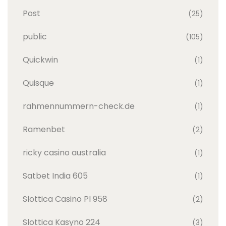
Post
(25)
public
(105)
Quickwin
(1)
Quisque
(1)
rahmennummern-check.de
(1)
Ramenbet
(2)
ricky casino australia
(1)
Satbet India 605
(1)
Slottica Casino Pl 958
(2)
Slottica Kasyno 224
(3)