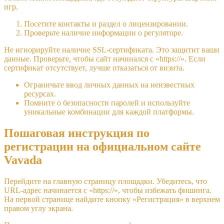
игр.
Посетите контакты и раздел о лицензировании.
Проверьте наличие информации о регуляторе.
Не игнорируйте наличие SSL-сертификата. Это защитит ваши
данные. Проверьте, чтобы сайт начинался с «https://». Если
сертификат отсутствует, лучше отказаться от визита.
Ограничьте ввод личных данных на неизвестных
ресурсах.
Помните о безопасности паролей и используйте
уникальные комбинации для каждой платформы.
Пошаговая инструкция по
регистрации на официальном сайте
Vavada
Перейдите на главную страницу площадки. Убедитесь, что
URL-адрес начинается с «https://», чтобы избежать фишинга.
На первой странице найдите кнопку «Регистрация» в верхнем
правом углу экрана.