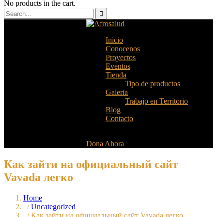
No products in the cart.
Inicio
Conocenos
Proyectos
Eventos
Tienda
Tipo de productos
Galeria
Trabajo en Territorio
Blog
Contacto
Dona Ahora
Как зайти на официальный сайт
Vavada легко
Home
/
Uncategorized
/ Как зайти на официальный сайт Vavada легко