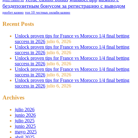
spinz casino nz
бездепозитным бонусом за регистрацию с выводом
риобет казино
топ 10 честных онлайн казино
Recent Posts
Unlock proven tips for France vs Morocco 1/4 final betting
success in 2026
julio 6, 2026
Unlock proven tips for France vs Morocco 1/4 final betting
success in 2026
julio 6, 2026
Unlock proven tips for France vs Morocco 1/4 final betting
success in 2026
julio 6, 2026
Unlock proven tips for France vs Morocco 1/4 final betting
success in 2026
julio 6, 2026
Unlock proven tips for France vs Morocco 1/4 final betting
success in 2026
julio 6, 2026
Archives
julio 2026
junio 2026
julio 2025
junio 2025
mayo 2025
abril 2025