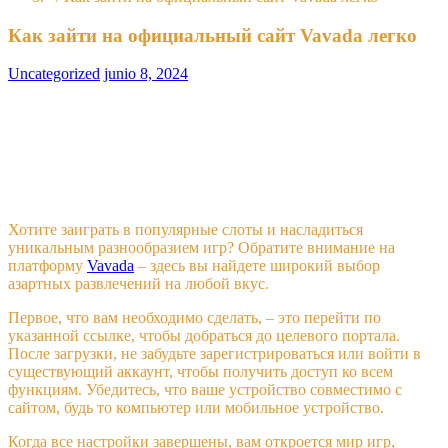
Как зайти на официальный сайт Vavada легко
Uncategorized
junio 8, 2024
Хотите заиграть в популярные слоты и насладиться
уникальным разнообразием игр? Обратите внимание на
платформу
Vavada
– здесь вы найдете широкий выбор
азартных развлечений на любой вкус.
Первое, что вам необходимо сделать, – это перейти по
указанной ссылке, чтобы добраться до целевого портала.
После загрузки, не забудьте зарегистрироваться или войти в
существующий аккаунт, чтобы получить доступ ко всем
функциям. Убедитесь, что ваше устройство совместимо с
сайтом, будь то компьютер или мобильное устройство.
Когда все настройки завершены, вам откроется мир игр,