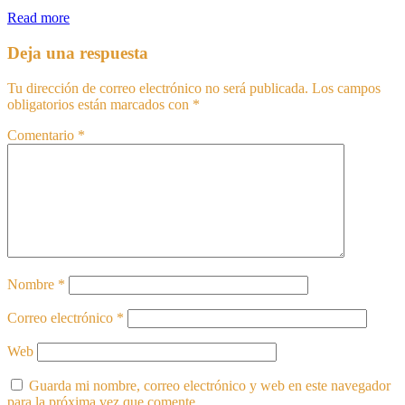
Read more
Deja una respuesta
Tu dirección de correo electrónico no será publicada.
Los campos
obligatorios están marcados con
*
Comentario
*
Nombre
*
Correo electrónico
*
Web
Guarda mi nombre, correo electrónico y web en este navegador
para la próxima vez que comente.