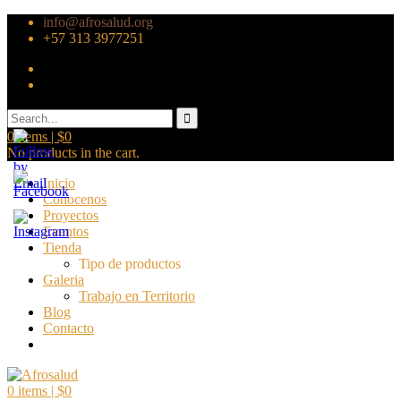
info@afrosalud.org
+57 313 3977251
0
items |
$
0
No products in the cart.
Inicio
Conocenos
Proyectos
Eventos
Tienda
Tipo de productos
Galeria
Trabajo en Territorio
Blog
Contacto
0
items |
$
0