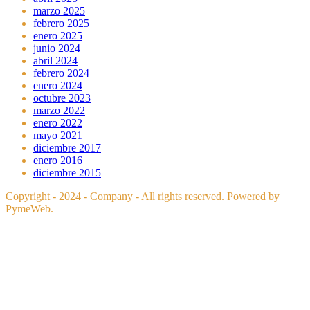
marzo 2025
febrero 2025
enero 2025
junio 2024
abril 2024
febrero 2024
enero 2024
octubre 2023
marzo 2022
enero 2022
mayo 2021
diciembre 2017
enero 2016
diciembre 2015
Copyright - 2024 - Company - All rights reserved. Powered by
PymeWeb.