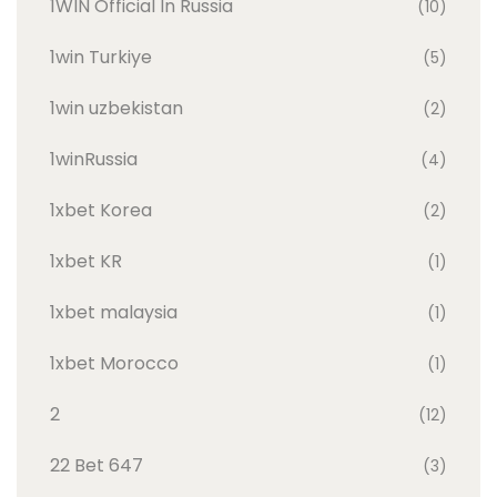
1WIN Official In Russia
(10)
1win Turkiye
(5)
1win uzbekistan
(2)
1winRussia
(4)
1xbet Korea
(2)
1xbet KR
(1)
1xbet malaysia
(1)
1xbet Morocco
(1)
2
(12)
22 Bet 647
(3)