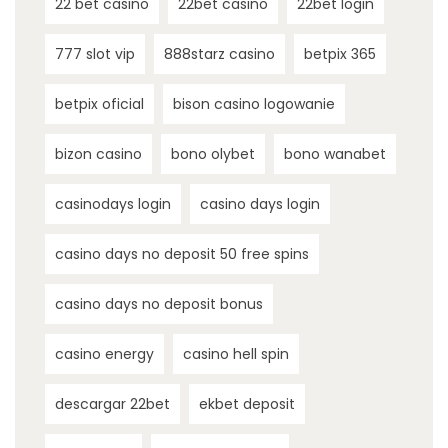
22 bet casino
22bet casino
22bet login
777 slot vip
888starz casino
betpix 365
betpix oficial
bison casino logowanie
bizon casino
bono olybet
bono wanabet
casinodays login
casino days login
casino days no deposit 50 free spins
casino days no deposit bonus
casino energy
casino hell spin
descargar 22bet
ekbet deposit