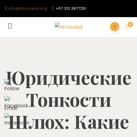
info@afrosalud.org
+57 313 3977251
0
Юридические
Тонкости
Шлюх: Какие