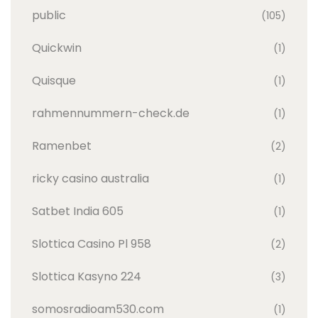
public
(105)
Quickwin
(1)
Quisque
(1)
rahmennummern-check.de
(1)
Ramenbet
(2)
ricky casino australia
(1)
Satbet India 605
(1)
Slottica Casino Pl 958
(2)
Slottica Kasyno 224
(3)
somosradioam530.com
(1)