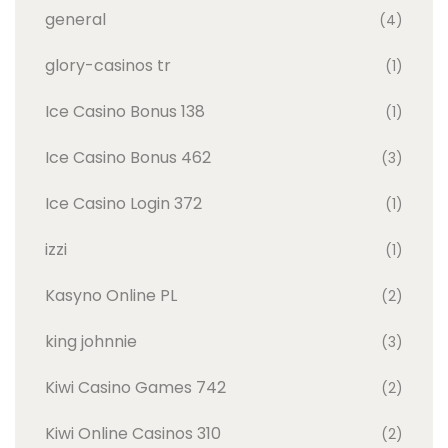
general
(4)
glory-casinos tr
(1)
Ice Casino Bonus 138
(1)
Ice Casino Bonus 462
(3)
Ice Casino Login 372
(1)
izzi
(1)
Kasyno Online PL
(2)
king johnnie
(3)
Kiwi Casino Games 742
(2)
Kiwi Online Casinos 310
(2)