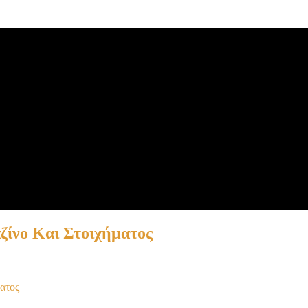
ζίνο Και Στοιχήματος
ατος