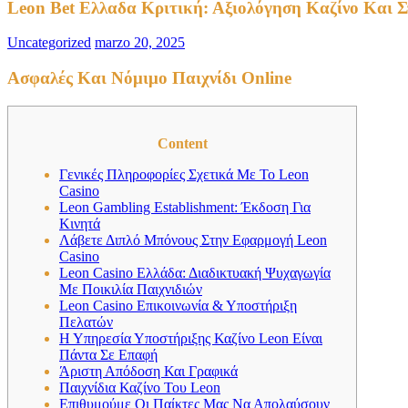
Leon Bet Ελλαδα Κριτική: Αξιολόγηση Καζίνο Και 
Uncategorized
marzo 20, 2025
Ασφαλές Και Νόμιμο Παιχνίδι Online
Content
Γενικές Πληροφορίες Σχετικά Με Το Leon
Casino
Leon Gambling Establishment: Έκδοση Για
Κινητά
Λάβετε Διπλό Μπόνους Στην Εφαρμογή Leon
Casino
Leon Casino Ελλάδα: Διαδικτυακή Ψυχαγωγία
Με Ποικιλία Παιχνιδιών
Leon Casino Επικοινωνία & Υποστήριξη
Πελατών
Η Υπηρεσία Υποστήριξης Καζίνο Leon Είναι
Πάντα Σε Επαφή
Άριστη Απόδοση Και Γραφικά
Παιχνίδια Καζίνο Του Leon
Επιθυμούμε Οι Παίκτες Μας Να Απολαύσουν