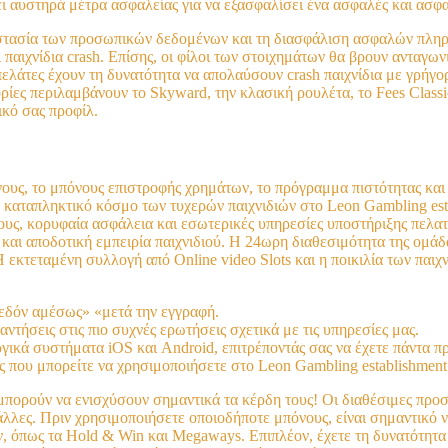
ι αυστηρά μέτρα ασφαλείας για να εξασφαλίσει ένα ασφαλές και ασφαλ
τασία των προσωπικών δεδομένων και τη διασφάλιση ασφαλών πληρ
 παιχνίδια crash. Επίσης, οι φίλοι των στοιχημάτων θα βρουν ανταγω
λάτες έχουν τη δυνατότητα να απολαύσουν crash παιχνίδια με γρήγορε
ες περιλαμβάνουν το Skyward, την κλασική ρουλέτα, το Fees Classic 
ικό σας προφίλ.
ς, το μπόνους επιστροφής χρημάτων, το πρόγραμμα πιστότητας και τι
καταπληκτικό κόσμο των τυχερών παιχνιδιών στο Leon Gambling estab
ους, κορυφαία ασφάλεια και εσωτερικές υπηρεσίες υποστήριξης πελα
και αποδοτική εμπειρία παιχνιδιού. Η 24ωρη διαθεσιμότητα της ομάδα
 εκτεταμένη συλλογή από Online video Slots και η ποικιλία των παιχν
χεδόν αμέσως» «μετά την εγγραφή.
ήσεις στις πιο συχνές ερωτήσεις σχετικά με τις υπηρεσίες μας.
γικά συστήματα iOS και Android, επιτρέποντάς σας να έχετε πάντα 
 που μπορείτε να χρησιμοποιήσετε στο Leon Gambling establishment 
υ μπορούν να ενισχύσουν σημαντικά τα κέρδη τους! Οι διαθέσιμες π
λλες. Πριν χρησιμοποιήσετε οποιοδήποτε μπόνους, είναι σημαντικό ν
, όπως τα Hold & Win και Megaways. Επιπλέον, έχετε τη δυνατότητα