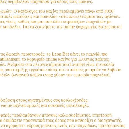
ές περιβάλλον παιχνιδιού για όλους τους παίκτες.
ωμών. Ο κατάλογος του καζίνο περιλαμβάνει πάνω από 4000
νιστικές αποδόσεις και ποικιλία» «στα αποτελέσματα των αγώνων.
ς νίκες, καθώς και μια ποικιλία επιτραπέζιων παιχνιδιών με
και άλλες. Για να ξεκινήσετε την online ψυχαγωγία, θα χρειαστεί
ς δωρεάν περιστροφές, το Leon Bet κάνει το παιχνίδι πιο
lishment, το κορυφαίο online καζίνο για Έλληνες παίκτες.
τών. Ανάμεσα στα πλεονεκτήματα του Leonbet είναι η ευκολία
ς υποστήριξης εγγυάται επίσης ότι οι παίκτες μπορούν να λάβουν
ιδιών ζωντανού καζίνο ενισχ χύουν την εμπειρία παιχνιδιού,
πρόσβαση στους αγαπημένους σας κουλοχέρηδες.
για μεταξένια ομαλές και ασφαλείς συναλλαγές.
ροσφορές περιλαμβάνουν μπόνους καλωσορίσματος, επιστροφή
α διαβάσετε προσεκτικά τους όρους που καθορίζει ο διοργανωτής.
 να αγοράσετε γύρους μπόνους εντός των παιχνιδιών, προσφέροντας