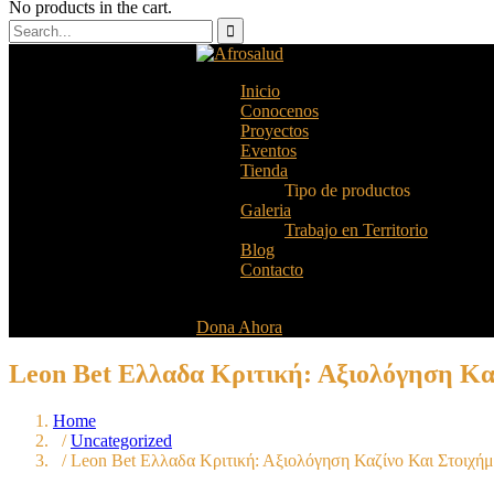
No products in the cart.
Inicio
Conocenos
Proyectos
Eventos
Tienda
Tipo de productos
Galeria
Trabajo en Territorio
Blog
Contacto
Dona Ahora
Leon Bet Ελλαδα Κριτική: Αξιολόγηση Κα
Home
/
Uncategorized
/ Leon Bet Ελλαδα Κριτική: Αξιολόγηση Καζίνο Και Στοιχήμ