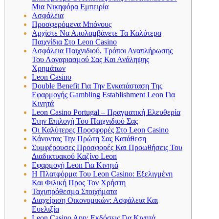
Μια Νικηφόρα Εμπειρία
Ασφάλεια
Προσφερόμενα Μπόνους
Αρχίστε Να Απολαμβάνετε Τα Καλύτερα
Παιχνίδια Στο Leon Casino
Ασφάλεια Παιχνιδιού, Τρόποι Αναπλήρωσης
Του Λογαριασμού Σας Και Ανάληψης
Χρημάτων
Leon Casino
Double Benefit Για Την Εγκατάσταση Της
Εφαρμογής Gambling Establishment Leon Για
Κινητά
Leon Casino Portugal – Πραγματική Ελευθερία
Στην Επιλογή Του Παιχνιδιού Σας
Οι Καλύτερες Προσφορές Στο Leon Casino
Κάνοντας Την Πρώτη Σας Κατάθεση
Συμφέρουσες Προσφορές Και Προωθήσεις Του
Διαδικτυακού Καζίνο Leon
Εφαρμογή Leon Για Κινητά
Η Πλατφόρμα Του Leon Casino: Εξελιγμένη
Και Φιλική Προς Τον Χρήστη
Ταχυπρόθεσμα Στοιχήματα
Διαχείριση Οικονομικών: Ασφάλεια Και
Ευελιξία
Leon Casino App: Εκδόσεις Για Κινητά