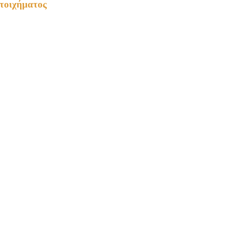
Στοιχήματος