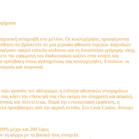
ιχήματα.
ραγματική ανταμοιβή στο μέλλον. Οι κουλοχέρηδες προσφέρονται
αίσθηση ότι βρίσκεστε σε μια χερσαία αίθουσα τυχερών παιχνιδιών
σφέρουν υψηλά επίπεδα κινδύνου και τη δυνατότητα γρήγορης νίκης.
σετε την εφαρμογή του διαδικτυακού καζίνο στην κινητή σας
τα πρόσβαση στους αγαπημένους σας κουλοχέρηδες. Επιπλέον, οι
ισμούς και τουρνουά.
ν πάλι αγαπάτε τον αθλητισμό, η ενότητα αθλητικών στοιχημάτων
 σας κάνει την επίσκεψή σας εδώ ακόμη πιο σύγχρονη και ασφαλή.
ότητας και πολυτέλειας. Παρά την εντυπωσιακή εμφάνιση, η
ύκολα προσβάσιμες από την αρχική σελίδα. Στο Leon Casino, δίνουμε
00% μέχρι και 200 λίρες.
ν τη φόρμα με τα βασικά τους στοιχεία.