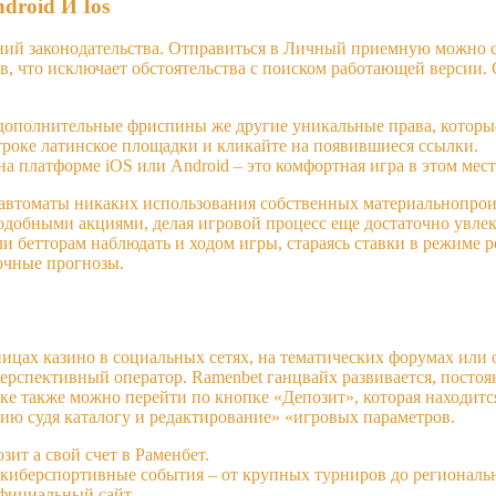
droid И Ios
ний законодательства. Отправиться в Личный приемную можно с
в, что исключает обстоятельства с поиском работающей версии
ополнительные фриспины же другие уникальные права, которые
троке латинское площадки и кликайте на появившиеся ссылки.
 платформе iOS или Android – это комфортная игра в этом месте
автоматы никаких использования собственных материальнопрои
подобными акциями, делая игровой процесс еще достаточно увле
 бетторам наблюдать и ходом игры, стараясь ставки в режиме р
точные прогнозы.
ицах казино в социальных сетях, на тематических форумах или 
перспективный оператор. Ramenbet ганцвайх развивается, посто
е также можно перейти по кнопке «Депозит», которая находится
ию судя каталогу и редактирование» «игровых параметров.
зит а свой счет в Раменбет.
 киберспортивные события – от крупных турниров до региональ
официальный сайт.