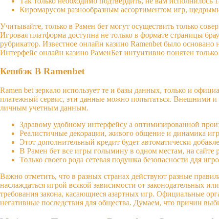
Так только необходимо подтвердить, не вам исполнилось 1
Киромарусом разнообразным ассортиментом игр, щедрыми 
Учитывайте, только в Рамен бет могут осуществить только сове
Игровая платформа доступна не только в формате страницы брау
рубрикатор. Известное онлайн казино Ramenbet было основано н
Интерфейс онлайн казино РаменБет интуитивно понятен только
Кешбэк В Ramenbet
Ramen bet зеркало использует те и базы данных, только и офиц
платежный сервис, эти данные можно попытаться. Внешними и 
личным учетным данным.
Здравому удобному интерфейсу а оптимизированной произв
Реалистичные декорации, живого общение и динамика игры
Этот дополнительный кредит будет автоматически добавле
В Рамен бет все игры голымину в одном местам, на сайте
Только своего рода сетевая подушка безопасности ддя иг
Важно отметить, что в разных странах действуют разные правила
наслаждаться игрой всякой зависимости от законодательных и
требования закона, касающиеся азартных игр. Официальные ор
негативные последствия для общества. Думаем, что причин выби