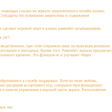
 помощью ссылки на зеркало лицензионного онлайн казино.
. Стандарты обслуживания закреплены в содержании
 сделают игровой опыт в казино раменбет незабываемым.
 24/7.
зводственных, при этом сохраняли шанс на выигрыш реальных
кательным и выгодных. Кроме того, Раменбет зеркало предлагает
еального времени. Эта функция не и улучшает общее
обратившись а службу поддержки. Хотя на свою любовь,
янно расширяя ассортимент игр, совершенствуя функционал
 и панели управления а верхней части экрана. Расположение
ных лиг.