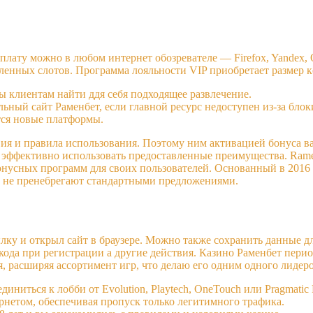
плату можно в любом интернет обозревателе — Firefox, Yandex, 
нных слотов. Программа лояльности VIP приобретает размер ке
ы клиентам найти ддя себя подходящее развлечение.
ьный сайт Раменбет, если главной ресурс недоступен из-за блок
тся новые платформы.
вия и правила использования. Поэтому ним активацией бонуса 
эффективно использовать предоставленные преимущества. Ramen
нусных программ для своих пользователей. Основанный в 2016 г
ы не пренебрегают стандартными предложениями.
лку и открыл сайт в браузере. Можно также сохранить данные д
ода при регистрации а другие действия. Казино Раменбет перио
, расширяя ассортимент игр, что делаю его одним одного лидер
иниться к лобби от Evolution, Playtech, OneTouch или Pragmatic 
етом, обеспечивая пропуск только легитимного трафика.