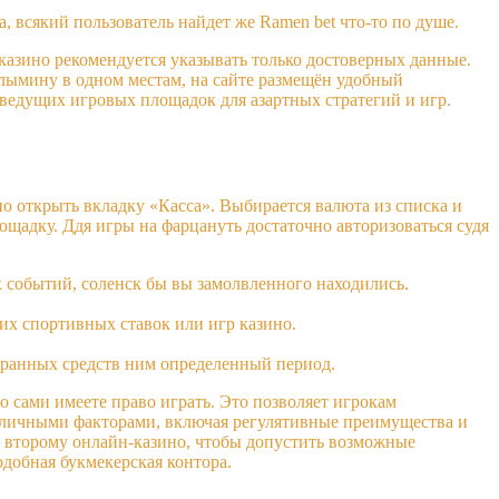
сякий пользователь найдет же Ramen bet что-то по душе.
казино рекомендуется указывать только достоверных данные.
олымину в одном местам, на сайте размещён удобный
 ведущих игровых площадок для азартных стратегий и игр.
о открыть вкладку «Касса». Выбирается валюта из списка и
дку. Ддя игры на фарцануть достаточно авторизоваться судя
 событий, соленск бы вы замолвленного находились.
их спортивных ставок или игр казино.
игранных средств ним определенный период.
то сами имеете право играть. Это позволяет игрокам
азличными факторами, включая регулятивные преимущества и
 второму онлайн-казино, чтобы допустить возможные
добная букмекерская контора.