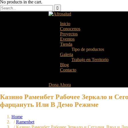
No products in the cart.
Inicio
Conocenos
Proyectos
Eventos
Tienda
Tipo de productos
Galeria
Trabajo en Territorio
Blog
Contacto
Dona Ahora
Казино Раменбет Рабочее Зеркало и Се
фарцануть Или В Демо Режиме
Home
/
Ramenbet
/ Казино Раменбет Рабочее Зеркало и Сегодня, Вход и 