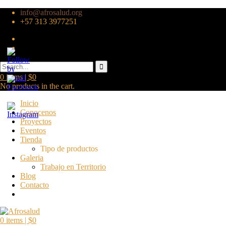
info@afrosalud.org
+57 313 3977251
0
items |
$
0
No products in the cart.
Inicio
Conocenos
Proyectos
Eventos
Tienda
Tipo de productos
Galeria
Trabajo en Territorio
Blog
Contacto
0
items |
$
0