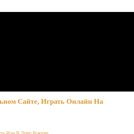
льном Сайте, Играть Онлайн На
нуть Или В Демо Режиме