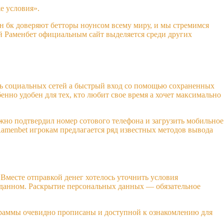
е условия».
н бк доверяют бетторы ноунсом всему миру, и мы стремимся
й Раменбет официальным сайт выделяется среди других
ть социальных сетей а быстрый вход со помощью сохраненных
бенно удобен для тех, кто любит свое время а хочет максимально
жно подтвердил номер сотового телефона и загрузить мобильное
amenbet игрокам предлагается ряд известных методов вывода
 Вместе отправкой денег хотелось уточнить условия
 «данном. Раскрытие персональных данных — обязательное
граммы очевидно прописаны и доступной к ознакомлению для