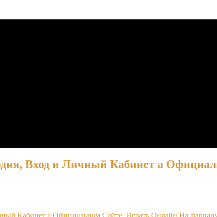
годня, Вход и Личный Кабинет а Официа
Личный Кабинет а Официальном Сайте, Играть Онлайн На фарца