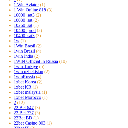
1 Win Aviator
(1)
1 Win Online 818
(3)
10000_sat3
(2)
10030_sat
(2)
10260_sat
(1)
10400_prod
(2)
10400_sat3
(3)
1w
(1)
1Win Brasil
(2)
1win Brazil
(4)
1win India
(2)
1WIN Official In Russia
(10)
1win Turkiye
(5)
1win uzbekistan
(2)
1winRussia
(4)
1xbet Korea
(2)
1xbet KR
(1)
1xbet malaysia
(1)
1xbet Morocco
(1)
2
(12)
22 Bet 647
(3)
22 Bet 737
(3)
22Bet BD
(1)
22bet Casino 803
(1)