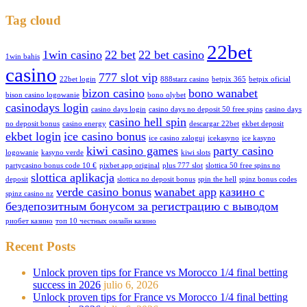
Tag cloud
22bet
1win casino
22 bet
22 bet casino
1win bahis
casino
777 slot vip
22bet login
888starz casino
betpix 365
betpix oficial
bizon casino
bono wanabet
bison casino logowanie
bono olybet
casinodays login
casino days login
casino days no deposit 50 free spins
casino days
casino hell spin
no deposit bonus
casino energy
descargar 22bet
ekbet deposit
ekbet login
ice casino bonus
ice casino zaloguj
icekasyno
ice kasyno
kiwi casino games
party casino
logowanie
kasyno verde
kiwi slots
partycasino bonus code 10 €
pixbet app original
plus 777 slot
slottica 50 free spins no
slottica aplikacja
deposit
slottica no deposit bonus
spin the hell
spinz bonus codes
verde casino bonus
wanabet app
казино с
spinz casino nz
бездепозитным бонусом за регистрацию с выводом
риобет казино
топ 10 честных онлайн казино
Recent Posts
Unlock proven tips for France vs Morocco 1/4 final betting
success in 2026
julio 6, 2026
Unlock proven tips for France vs Morocco 1/4 final betting