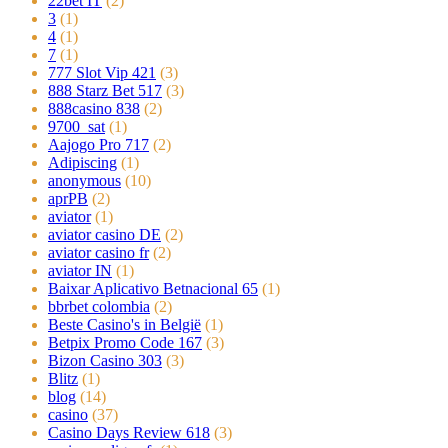
22bet IT
(2)
3
(1)
4
(1)
7
(1)
777 Slot Vip 421
(3)
888 Starz Bet 517
(3)
888casino 838
(2)
9700_sat
(1)
Aajogo Pro 717
(2)
Adipiscing
(1)
anonymous
(10)
aprPB
(2)
aviator
(1)
aviator casino DE
(2)
aviator casino fr
(2)
aviator IN
(1)
Baixar Aplicativo Betnacional 65
(1)
bbrbet colombia
(2)
Beste Casino's in België
(1)
Betpix Promo Code 167
(3)
Bizon Casino 303
(3)
Blitz
(1)
blog
(14)
casino
(37)
Casino Days Review 618
(3)