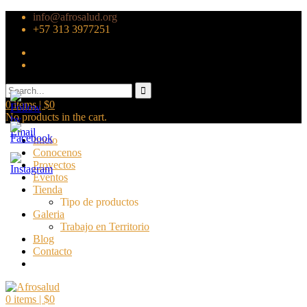
info@afrosalud.org
+57 313 3977251
0
items |
$
0
No products in the cart.
Inicio
Conocenos
Proyectos
Eventos
Tienda
Tipo de productos
Galeria
Trabajo en Territorio
Blog
Contacto
0
items |
$
0