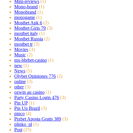
Mini-reviews
(1)
Mono-brand
(1)
Monobrand
(1)
monogame
(1)
Mostbet Apk 6
(2)
Mostbet Giris 79
(3)
mostbet italy
(1)
Mostbet Russia
(2)
mostbet tr
(3)
Movies
(3)
Music
(2)
mx-bbrbet-casino
(1)
new
(1)
News
(5)
Olybet Opiniones 776
(2)
online
(3)
other
(3)
ozwin au casino
(1)
Party Casino Login 476
(3)
Pin UP
(1)
Pin Up Brazil
(3)
pinco
(4)
Pixbet Aposta Gratis 389
(3)
plinko_pl
(1)
Post
(25)