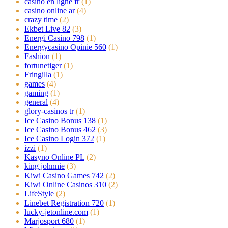
casino en ligne fr
(1)
casino online ar
(4)
crazy time
(2)
Ekbet Live 82
(3)
Energi Casino 798
(1)
Energycasino Opinie 560
(1)
Fashion
(1)
fortunetiger
(1)
Fringilla
(1)
games
(4)
gaming
(1)
general
(4)
glory-casinos tr
(1)
Ice Casino Bonus 138
(1)
Ice Casino Bonus 462
(3)
Ice Casino Login 372
(1)
izzi
(1)
Kasyno Online PL
(2)
king johnnie
(3)
Kiwi Casino Games 742
(2)
Kiwi Online Casinos 310
(2)
LifeStyle
(2)
Linebet Registration 720
(1)
lucky-jetonline.com
(1)
Marjosport 680
(1)