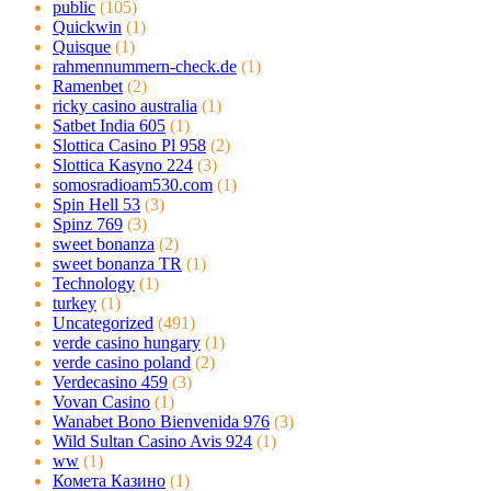
public
(105)
Quickwin
(1)
Quisque
(1)
rahmennummern-check.de
(1)
Ramenbet
(2)
ricky casino australia
(1)
Satbet India 605
(1)
Slottica Casino Pl 958
(2)
Slottica Kasyno 224
(3)
somosradioam530.com
(1)
Spin Hell 53
(3)
Spinz 769
(3)
sweet bonanza
(2)
sweet bonanza TR
(1)
Technology
(1)
turkey
(1)
Uncategorized
(491)
verde casino hungary
(1)
verde casino poland
(2)
Verdecasino 459
(3)
Vovan Casino
(1)
Wanabet Bono Bienvenida 976
(3)
Wild Sultan Casino Avis 924
(1)
ww
(1)
Комета Казино
(1)