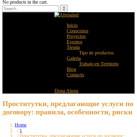
No products in the cart.
Inicio
Conocenos
Proyectos
Eventos
Tienda
Tipo de productos
Galeria
Trabajo en Territorio
Blog
Contacto
Dona Ahora
Проститутки, предлагающие услуги по
договору: правила, особенности, риски
Home
/
1
/ Проститутки, предлагающие услуги по договору: