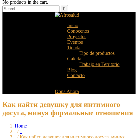
No products in the cart.
Inicio
Conocenos
Proyectos
Eventos
Tienda
Tipo de productos
Galeria
Trabajo en Territorio
Blog
Contacto
Dona Ahora
Как найти девушку для интимного
досуга, минуя формальные отношения
Home
/
1
/ Как найти девушку для интимного досуга, минуя