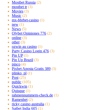
Mostbet Russia
(2)
mostbet tr
(3)
Movies
(3)
Music
(2)
mx-bbrbet-casino
(1)
new
(1)
News
(5)
Olybet Opiniones 776
(2)
online
(3)
other
(3)
ozwin au casino
(1)
Party Casino Login 476
(3)
Pin UP
(1)
Pin Up Brazil
(3)
pinco
(4)
Pixbet Aposta Gratis 389
(3)
plinko_pl
(1)
Post
(25)
public
(105)
Quickwin
(1)
Quisque
(1)
rahmennummern-check.de
(1)
Ramenbet
(2)
ricky casino australia
(1)
Satbet India 605
(1)