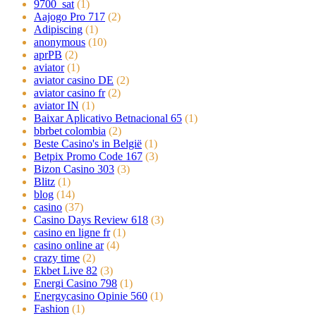
9700_sat
(1)
Aajogo Pro 717
(2)
Adipiscing
(1)
anonymous
(10)
aprPB
(2)
aviator
(1)
aviator casino DE
(2)
aviator casino fr
(2)
aviator IN
(1)
Baixar Aplicativo Betnacional 65
(1)
bbrbet colombia
(2)
Beste Casino's in België
(1)
Betpix Promo Code 167
(3)
Bizon Casino 303
(3)
Blitz
(1)
blog
(14)
casino
(37)
Casino Days Review 618
(3)
casino en ligne fr
(1)
casino online ar
(4)
crazy time
(2)
Ekbet Live 82
(3)
Energi Casino 798
(1)
Energycasino Opinie 560
(1)
Fashion
(1)