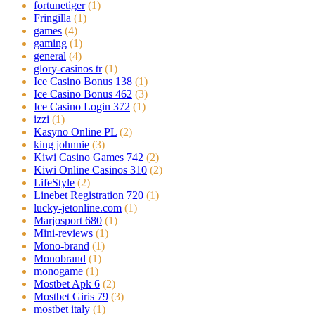
fortunetiger
(1)
Fringilla
(1)
games
(4)
gaming
(1)
general
(4)
glory-casinos tr
(1)
Ice Casino Bonus 138
(1)
Ice Casino Bonus 462
(3)
Ice Casino Login 372
(1)
izzi
(1)
Kasyno Online PL
(2)
king johnnie
(3)
Kiwi Casino Games 742
(2)
Kiwi Online Casinos 310
(2)
LifeStyle
(2)
Linebet Registration 720
(1)
lucky-jetonline.com
(1)
Marjosport 680
(1)
Mini-reviews
(1)
Mono-brand
(1)
Monobrand
(1)
monogame
(1)
Mostbet Apk 6
(2)
Mostbet Giris 79
(3)
mostbet italy
(1)