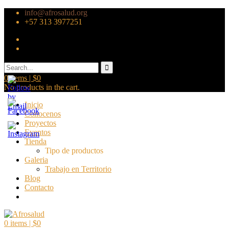
info@afrosalud.org
+57 313 3977251
0
items |
$
0
No products in the cart.
Inicio
Conocenos
Proyectos
Eventos
Tienda
Tipo de productos
Galeria
Trabajo en Territorio
Blog
Contacto
0
items |
$
0