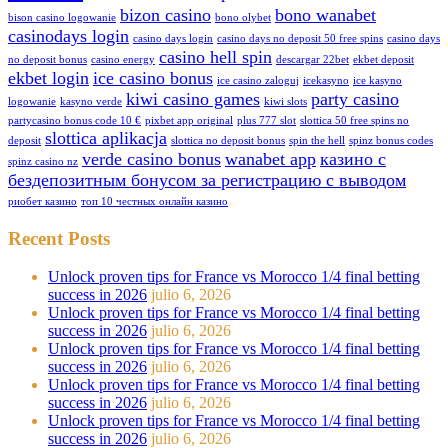
bizon casino
bono wanabet
bison casino logowanie
bono olybet
casinodays login
casino days login
casino days no deposit 50 free spins
casino days
casino hell spin
no deposit bonus
casino energy
descargar 22bet
ekbet deposit
ekbet login
ice casino bonus
ice casino zaloguj
icekasyno
ice kasyno
kiwi casino games
party casino
logowanie
kasyno verde
kiwi slots
partycasino bonus code 10 €
pixbet app original
plus 777 slot
slottica 50 free spins no
slottica aplikacja
deposit
slottica no deposit bonus
spin the hell
spinz bonus codes
verde casino bonus
wanabet app
казино с
spinz casino nz
бездепозитным бонусом за регистрацию с выводом
риобет казино
топ 10 честных онлайн казино
Recent Posts
Unlock proven tips for France vs Morocco 1/4 final betting
success in 2026
julio 6, 2026
Unlock proven tips for France vs Morocco 1/4 final betting
success in 2026
julio 6, 2026
Unlock proven tips for France vs Morocco 1/4 final betting
success in 2026
julio 6, 2026
Unlock proven tips for France vs Morocco 1/4 final betting
success in 2026
julio 6, 2026
Unlock proven tips for France vs Morocco 1/4 final betting
success in 2026
julio 6, 2026