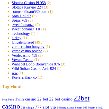
Slottica Casino Pl 958
(2)
Slottica Kasyno 224
(3)
somosradioam530.com
(1)
Spin Hell 53
(3)
Spinz 769
(3)
sweet bonanza
(2)
sweet bonanza TR
(1)
Technology
(1)
turkey
(1)
Uncategorized
(491)
verde casino hungary
(1)
verde casino poland
(2)
Verdecasino 459
(3)
Vovan Casino
(1)
Wanabet Bono Bienvenida 976
(3)
Wild Sultan Casino Avis 924
(1)
ww
(1)
Комета Казино
(1)
Tag cloud
22bet
1win casino
22 bet
22 bet casino
1win bahis
casino
777 slot vip
22bet login
888starz casino
betpix 365
betpix oficial