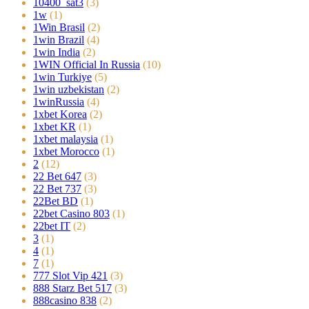
10400_sat3
(3)
1w
(1)
1Win Brasil
(2)
1win Brazil
(4)
1win India
(2)
1WIN Official In Russia
(10)
1win Turkiye
(5)
1win uzbekistan
(2)
1winRussia
(4)
1xbet Korea
(2)
1xbet KR
(1)
1xbet malaysia
(1)
1xbet Morocco
(1)
2
(12)
22 Bet 647
(3)
22 Bet 737
(3)
22Bet BD
(1)
22bet Casino 803
(1)
22bet IT
(2)
3
(1)
4
(1)
7
(1)
777 Slot Vip 421
(3)
888 Starz Bet 517
(3)
888casino 838
(2)