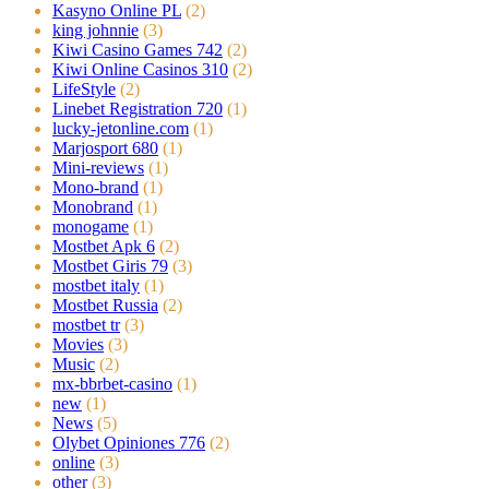
Kasyno Online PL
(2)
king johnnie
(3)
Kiwi Casino Games 742
(2)
Kiwi Online Casinos 310
(2)
LifeStyle
(2)
Linebet Registration 720
(1)
lucky-jetonline.com
(1)
Marjosport 680
(1)
Mini-reviews
(1)
Mono-brand
(1)
Monobrand
(1)
monogame
(1)
Mostbet Apk 6
(2)
Mostbet Giris 79
(3)
mostbet italy
(1)
Mostbet Russia
(2)
mostbet tr
(3)
Movies
(3)
Music
(2)
mx-bbrbet-casino
(1)
new
(1)
News
(5)
Olybet Opiniones 776
(2)
online
(3)
other
(3)