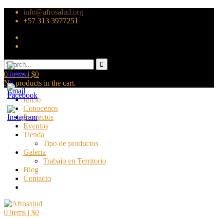
info@afrosalud.org
+57 313 3977251
0
items |
$
0
No products in the cart.
Inicio
Conocenos
Proyectos
Eventos
Tienda
Tipo de productos
Galeria
Trabajo en Territorio
Blog
Contacto
0
items |
$
0