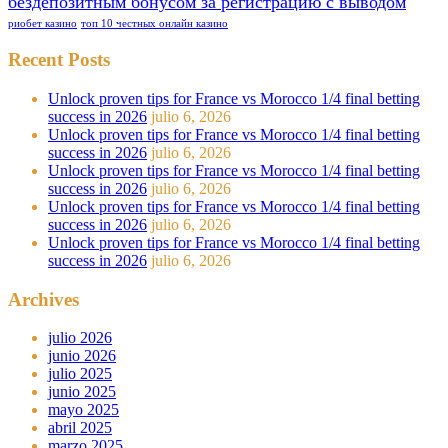
бездепозитным бонусом за регистрацию с выводом
риобет казино
топ 10 честных онлайн казино
Recent Posts
Unlock proven tips for France vs Morocco 1/4 final betting
success in 2026
julio 6, 2026
Unlock proven tips for France vs Morocco 1/4 final betting
success in 2026
julio 6, 2026
Unlock proven tips for France vs Morocco 1/4 final betting
success in 2026
julio 6, 2026
Unlock proven tips for France vs Morocco 1/4 final betting
success in 2026
julio 6, 2026
Unlock proven tips for France vs Morocco 1/4 final betting
success in 2026
julio 6, 2026
Archives
julio 2026
junio 2026
julio 2025
junio 2025
mayo 2025
abril 2025
marzo 2025