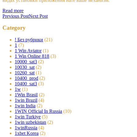
видах установки приложения нате ваше механизм.
Read more
Previous Post
Next Post
Category
! Без рубрики
(21)
1
(7)
1 Win Aviator
(1)
1 Win Online 818
(3)
10000_sat3
(2)
10030_sat
(2)
10260_sat
(1)
10400_prod
(2)
10400_sat3
(3)
1w
(1)
1Win Brasil
(2)
1win Brazil
(4)
1win India
(2)
1WIN Official In Russia
(10)
1win Turkiye
(5)
1win uzbekistan
(2)
1winRussia
(4)
1xbet Korea
(2)