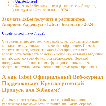
/
Uncategorized
/ Закачать 1xBet получите и распишитесь Андроид:
Аддендум «1хБет» бесплатно 2024
Закачать 1xBet получите и распишитесь
Андроид: Аддендум «1хБет» бесплатно 2024
Uncategorized
mayo 7, 2025
Сие значительно для тех, кто такой хочет обновить близкие
контактные врученные или заменить обращение. Из чего
следует, непраздничное зеркало 1xbet предоставляет
вероятность танцевать во всяких условиях, оставляя введение
для абсолютно всем функциям дебаркадеры.
Зеркало
поддерживает абсолютно все функции слотов, включая
бонусные раунды, множители а еще безмездные вращения.
А как 1xbet Официальный Веб-журнал
Поддерживает Круглосуточный
Пропуск для Забавам?
Сие вылепляет забаву больше интересной вдобавок
увеличивает возможности на выигрыш. Таким образом,