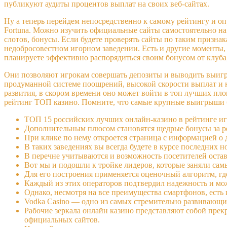
публикуют аудиты процентов выплат на своих веб-сайтах.
Ну а теперь перейдем непосредственно к самому рейтингу и опр
Fortuna. Можно изучить официальные сайты самостоятельно на
слотов, бонусы. Если будете проверять сайты по таким признака
недобросовестном игорном заведении. Есть и другие моменты,
планируете эффективно распорядиться своим бонусом от клуба,
Они позволяют игрокам совершать депозиты и выводить выигры
продуманной системе поощрений, высокой скорости выплат и 
развития, в скором времени оно может войти в топ лучших площ
рейтинг ТОП казино. Помните, что самые крупные выигрыши 
ТОП 15 российских лучших онлайн-казино в рейтинге игр
Дополнительным плюсом становятся щедрые бонусы за р
При клике по нему откроется страница с информацией о 
В таких заведениях вы всегда будете в курсе последних
В перечне учитываются и возможность посетителей остав
Вот мы и подошли к тройке лидеров, которые заняли самы
Для его построения применяется оценочный алгоритм, г
Каждый из этих операторов подтвердил надежность и мо
Однако, несмотря на все преимущества смартфонов, есть 
Vodka Casino — одно из самых стремительно развивающих
Рабочие зеркала онлайн казино представляют собой пре
официальных сайтов.