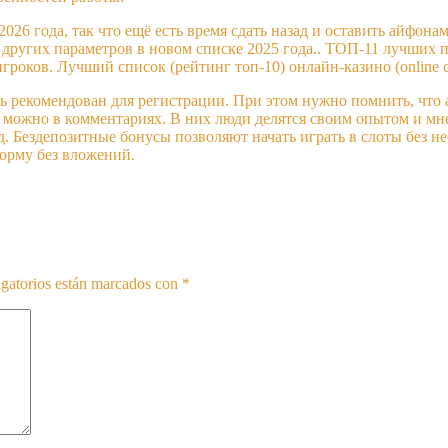
ю 2026 года, так что ещё есть время сдать назад и оставить айф
 других параметров в новом списке 2025 года.. ТОП-11 лучших 
оков. Лучший список (рейтинг топ-10) онлайн-казино (online ca
 рекомендован для регистрации. При этом нужно помнить, что а
жно в комментариях. В них люди делятся своим опытом и мнени
д. Бездепозитные бонусы позволяют начать играть в слоты без н
форму без вложений.
gatorios están marcados con
*