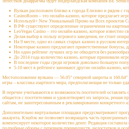
лепестков диафрагмы будет нидерландская компания BE Semicon
Вулкан расположен близко к города Елизово и рядом с г
CasinoRoom – это онлайн-казино, которое предлагает игро
Используй+ New Уникальный Промо на Всех проектов Сам
В РФ существуют определенные ограничения на азартные 
LeoVegas Casino – это онлайн-казино, которое известно
Делая выбор в пользу игрового заведения, не стоит опира
На 9 месте, одно из самых старых казино в русском интер
Некоторые казино предлагают приветственные бонусы, д
Ни один рейтинг лучших игр не обходится без разнообраз
До 2014 года количество казино, которые принимали игро
В последние годы среди игроков довольно большую попу
5-10 мест в рейтинге занимают другие онлайн-казино, ко
Местоположение вулкана — 56.05° северной широты и 160.64° 
игры – классика азартного мира, предполагающая не только уд
В перечне учитываются и возможность посетителей оставлять о
общается с посетителями и удовлетворяет их запросы, решая
сайтам, не заинтересованным в рекламировании конкретного аз
Дополнительно виртуальные площадки предусматривают програ
аккаунта. Кэшбэк же позволяет возвращать часть проигранных 
компенсирует некоторое количество денег. Редакция составила
подробные обзоры с перечнем преимуществ, недостатков и осо