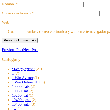
Nombre
*
Correo electrónico
*
Web
Guarda mi nombre, correo electrónico y web en este navegador p
Previous Post
Next Post
Category
! Без рубрики
(21)
1
(7)
1 Win Aviator
(1)
1 Win Online 818
(3)
10000_sat3
(2)
10030_sat
(2)
10260_sat
(1)
10400_prod
(2)
10400_sat3
(3)
1w
(1)