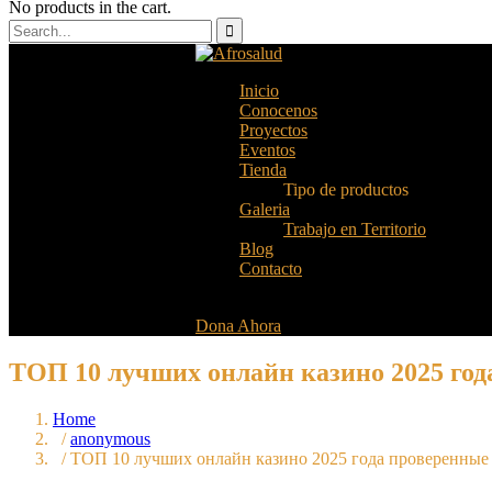
No products in the cart.
Inicio
Conocenos
Proyectos
Eventos
Tienda
Tipo de productos
Galeria
Trabajo en Territorio
Blog
Contacto
Dona Ahora
ТОП 10 лучших онлайн казино 2025 год
Home
/
anonymous
/ ТОП 10 лучших онлайн казино 2025 года проверенные