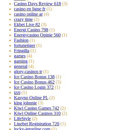
Casino Days Review 618
(3)
casino en ligne fr
(1)
casino online ar
(4)
crazy time
(2)
Ekbet Live 82
(3)
Energi Casino 798
(1)
Energycasino Opinie 560
(1)
Fashion
(1)
fortunetiger
(1)
Fringilla
(1)
games
(4)
gaming
(1)
general
(4)
glory-casinos tr
(1)
Ice Casino Bonus 138
(1)
Ice Casino Bonus 462
(3)
Ice Casino Login 372
(1)
izzi
(1)
Kasyno Online PL
(2)
king johnnie
(3)
Kiwi Casino Games 742
(2)
Kiwi Online Casinos 310
(2)
LifeStyle
(2)
Linebet Registration 720
(1)
lucky-jetonline.com
(1)