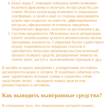
Бонус-коды С помощью победных комбо возможно
включить фриспины и получать экстра средства для
ставок. Искать купон-коды возможно в социальных
платформах, в своей e-mail со стороны менеджмента
казино при подписке на новости, аффилированных
ресурсах, официальных источниках заведения,
тематических форумах, получать за достижения и др..
Система преданности. Мгновенно после авторизации
клиент онлайн-казино делается автоматически частью
программы лояльности. Собранные баллы содействуют
игроку подниматься по иерархии статусов и
приобретать бонусные преимущества (увеличенный
процент возврата средств, расширенные лимиты на
снятие денег, доступ к эксклюзивным турнирам и др.).
В онлайн игорных заведениях с поощрениями постоянно
организуются акции и лотереи. В подобных событиях есть
шанс зарабатывать большие суммы и управлять этими
средствами лично – заказывать вывод средств или
реинвестировать в автоматы.
Как выводить выигранные средства?
В отношении того, что лицензионное интернет-казино