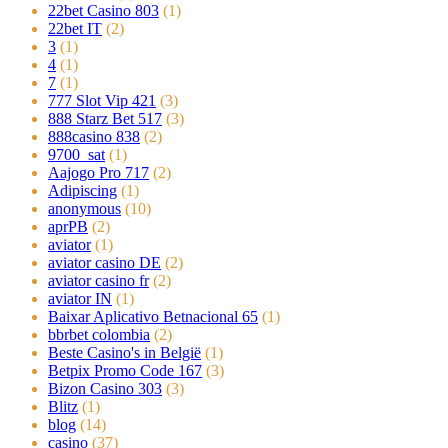
22bet Casino 803
(1)
22bet IT
(2)
3
(1)
4
(1)
7
(1)
777 Slot Vip 421
(3)
888 Starz Bet 517
(3)
888casino 838
(2)
9700_sat
(1)
Aajogo Pro 717
(2)
Adipiscing
(1)
anonymous
(10)
aprPB
(2)
aviator
(1)
aviator casino DE
(2)
aviator casino fr
(2)
aviator IN
(1)
Baixar Aplicativo Betnacional 65
(1)
bbrbet colombia
(2)
Beste Casino's in België
(1)
Betpix Promo Code 167
(3)
Bizon Casino 303
(3)
Blitz
(1)
blog
(14)
casino
(37)