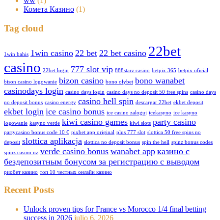
ww
(1)
Комета Казино
(1)
Tag cloud
22bet
1win casino
22 bet
22 bet casino
1win bahis
casino
777 slot vip
22bet login
888starz casino
betpix 365
betpix oficial
bizon casino
bono wanabet
bison casino logowanie
bono olybet
casinodays login
casino days login
casino days no deposit 50 free spins
casino days
casino hell spin
no deposit bonus
casino energy
descargar 22bet
ekbet deposit
ekbet login
ice casino bonus
ice casino zaloguj
icekasyno
ice kasyno
kiwi casino games
party casino
logowanie
kasyno verde
kiwi slots
partycasino bonus code 10 €
pixbet app original
plus 777 slot
slottica 50 free spins no
slottica aplikacja
deposit
slottica no deposit bonus
spin the hell
spinz bonus codes
verde casino bonus
wanabet app
казино с
spinz casino nz
бездепозитным бонусом за регистрацию с выводом
риобет казино
топ 10 честных онлайн казино
Recent Posts
Unlock proven tips for France vs Morocco 1/4 final betting
success in 2026
julio 6, 2026