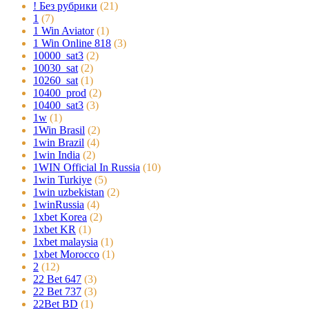
! Без рубрики
(21)
1
(7)
1 Win Aviator
(1)
1 Win Online 818
(3)
10000_sat3
(2)
10030_sat
(2)
10260_sat
(1)
10400_prod
(2)
10400_sat3
(3)
1w
(1)
1Win Brasil
(2)
1win Brazil
(4)
1win India
(2)
1WIN Official In Russia
(10)
1win Turkiye
(5)
1win uzbekistan
(2)
1winRussia
(4)
1xbet Korea
(2)
1xbet KR
(1)
1xbet malaysia
(1)
1xbet Morocco
(1)
2
(12)
22 Bet 647
(3)
22 Bet 737
(3)
22Bet BD
(1)