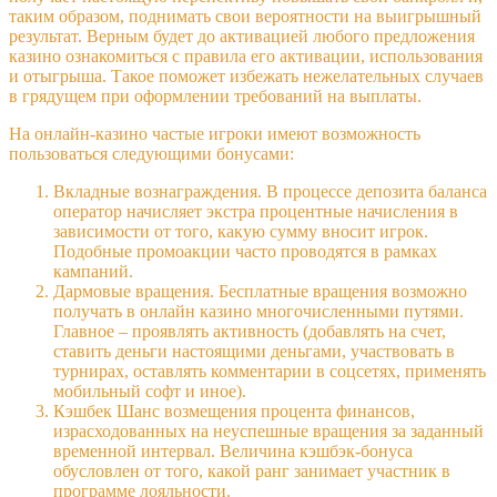
таким образом, поднимать свои вероятности на выигрышный
результат. Верным будет до активацией любого предложения
казино ознакомиться с правила его активации, использования
и отыгрыша. Такое поможет избежать нежелательных случаев
в грядущем при оформлении требований на выплаты.
На онлайн-казино частые игроки имеют возможность
пользоваться следующими бонусами:
Вкладные вознаграждения. В процессе депозита баланса
оператор начисляет экстра процентные начисления в
зависимости от того, какую сумму вносит игрок.
Подобные промоакции часто проводятся в рамках
кампаний.
Дармовые вращения. Бесплатные вращения возможно
получать в онлайн казино многочисленными путями.
Главное – проявлять активность (добавлять на счет,
ставить деньги настоящими деньгами, участвовать в
турнирах, оставлять комментарии в соцсетях, применять
мобильный софт и иное).
Кэшбек Шанс возмещения процента финансов,
израсходованных на неуспешные вращения за заданный
временной интервал. Величина кэшбэк-бонуса
обусловлен от того, какой ранг занимает участник в
программе лояльности.