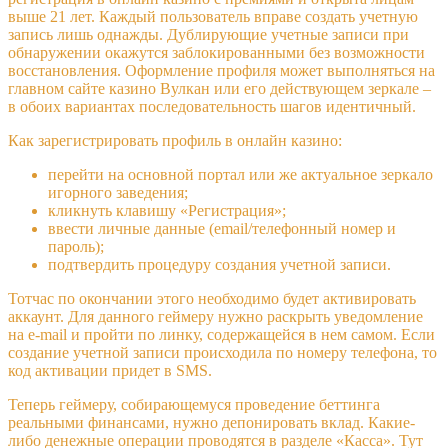
выше 21 лет. Каждый пользователь вправе создать учетную
запись лишь однажды. Дублирующие учетные записи при
обнаружении окажутся заблокированными без возможности
восстановления. Оформление профиля может выполняться на
главном сайте казино Вулкан или его действующем зеркале –
в обоих вариантах последовательность шагов идентичный.
Как зарегистрировать профиль в онлайн казино:
перейти на основной портал или же актуальное зеркало
игорного заведения;
кликнуть клавишу «Регистрация»;
ввести личные данные (email/телефонный номер и
пароль);
подтвердить процедуру создания учетной записи.
Тотчас по окончании этого необходимо будет активировать
аккаунт. Для данного геймеру нужно раскрыть уведомление
на e-mail и пройти по линку, содержащейся в нем самом. Если
создание учетной записи происходила по номеру телефона, то
код активации придет в SMS.
Теперь геймеру, собирающемуся проведение беттинга
реальными финансами, нужно депонировать вклад. Какие-
либо денежные операции проводятся в разделе «Касса». Тут