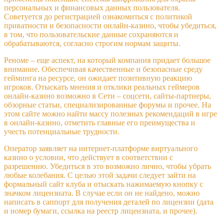
персональных и финансовых данных пользователя.
Советуется до регистрацией ознакомиться с политикой
приватности и безопасности онлайн-казино, чтобы убедиться,
в том, что пользовательские данные сохраняются и
обрабатываются, согласно строгим нормам защиты.
Реноме – еще аспект, на который компания придает большое
внимание. Обеспечивая качественные и безопасные среду
гейминга на ресурсе, он ожидает позитивную реакцию
игроков. Отыскать мнения и отклики реальных геймеров
онлайн-казино возможно в Сети – соцсети, сайты-партнеры,
обзорные статьи, специализированные форумы и прочее. На
этом сайте можно найти массу полезных рекомендаций в игре
в онлайн-казино, отметить главные его преимущества и
учесть потенциальные трудности.
Оператор заявляет на интернет-платформе виртуального
казино о условии, что действует в соответствии с
разрешению. Убедиться в это возможно лично, чтобы убрать
любые колебания. С целью этой задачи следует зайти на
формальный сайт клуба и отыскать нажимаемую кнопку с
значком лицензиата. В случае если он не найдено, можно
написать в саппорт для получения деталей по лицензии (дата
и номер бумаги, ссылка на реестр лицензиата, и прочее).