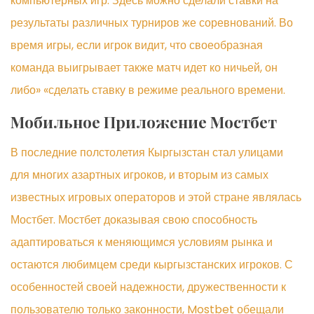
компьютерных игр. Здесь можно сделали ставки на
результаты различных турниров же соревнований. Во
время игры, если игрок видит, что своеобразная
команда выигрывает также матч идет ко ничьей, он
либо» «сделать ставку в режиме реального времени.
Мобильное Приложение Мостбет
В последние полстолетия Кыргызстан стал улицами
для многих азартных игроков, и вторым из самых
известных игровых операторов и этой стране являлась
Мостбет. Мостбет доказывая свою способность
адаптироваться к меняющимся условиям рынка и
остаются любимцем среди кыргызстанских игроков. С
особенностей своей надежности, дружественности к
пользователю только законности, Mostbet обещали