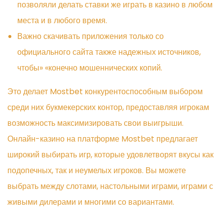
позволяли делать ставки же играть в казино в любом
места и в любого время.
Важно скачивать приложения только со
официального сайта также надежных источников,
чтобы» «конечно мошеннических копий.
Это делает Mostbet конкурентоспособным выбором
среди них букмекерских контор, предоставляя игрокам
возможность максимизировать свои выигрыши.
Онлайн-казино на платформе Mostbet предлагает
широкий выбирать игр, которые удовлетворят вкусы как
подопечных, так и неумелых игроков. Вы можете
выбрать между слотами, настольными играми, играми с
живыми дилерами и многими со вариантами.