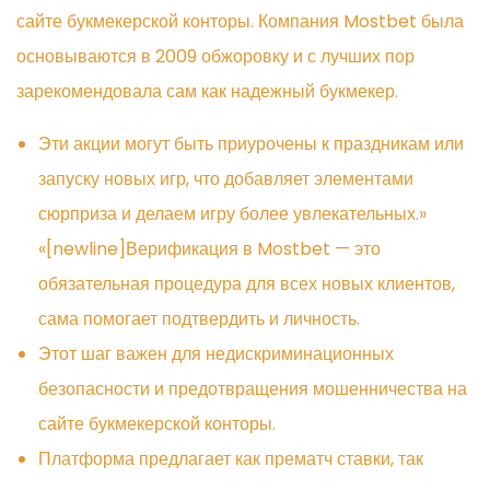
сайте букмекерской конторы. Компания Mostbet была
основываются в 2009 обжоровку и с лучших пор
зарекомендовала сам как надежный букмекер.
Эти акции могут быть приурочены к праздникам или
запуску новых игр, что добавляет элементами
сюрприза и делаем игру более увлекательных.»
«[newline]Верификация в Mostbet — это
обязательная процедура для всех новых клиентов,
сама помогает подтвердить и личность.
Этот шаг важен для недискриминационных
безопасности и предотвращения мошенничества на
сайте букмекерской конторы.
Платформа предлагает как прематч ставки, так