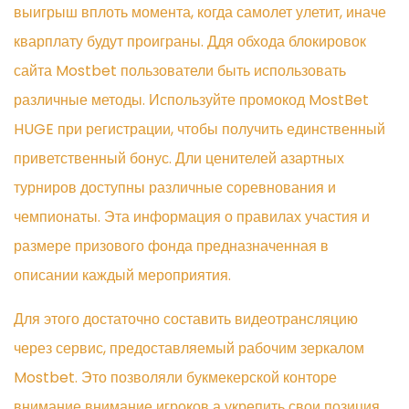
выигрыш вплоть момента, когда самолет улетит, иначе
кварплату будут проиграны. Ддя обхода блокировок
сайта Mostbet пользователи быть использовать
различные методы. Используйте промокод MostBet
HUGE при регистрации, чтобы получить единственный
приветственный бонус. Дли ценителей азартных
турниров доступны различные соревнования и
чемпионаты. Эта информация о правилах участия и
размере призового фонда предназначенная в
описании каждый мероприятия.
Для этого достаточно составить видеотрансляцию
через сервис, предоставляемый рабочим зеркалом
Mostbet. Это позволяли букмекерской конторе
внимание внимание игроков а укрепить свои позиция