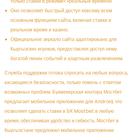
только ставки в режиме» «реальные времени.
Оно позволяет быстрый доступ ковсему всем
основным функциям сайта, включая ставки в
реальном время и казино.
Официальное зеркало сайта адаптировано для
Кыргызских игроков, предоставляя доступ нему
богатой линии событий и азартным развлечениям.
Служба поддержки готова спросить на любые вопроса,
касающиеся безопасности, только помочь с ответом
возможных проблем. Букмекерская контора Мостбет
предлагает мобильное приложение для Android, что
позволяет сделать ставки в БК Mostbet в любую
время, обеспечивая удобство и гибкость. Мостбет в
Кыргызстане предложил мобильное приложение