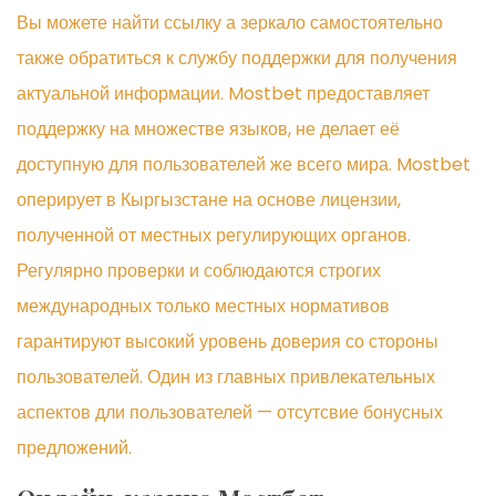
Вы можете найти ссылку а зеркало самостоятельно
также обратиться к службу поддержки для получения
актуальной информации. Mostbet предоставляет
поддержку на множестве языков, не делает её
доступную для пользователей же всего мира. Mostbet
оперирует в Кыргызстане на основе лицензии,
полученной от местных регулирующих органов.
Регулярно проверки и соблюдаются строгих
международных только местных нормативов
гарантируют высокий уровень доверия со стороны
пользователей. Один из главных привлекательных
аспектов дли пользователей — отсутсвие бонусных
предложений.