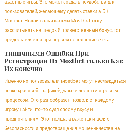
азартные игры. Это может создать неудобства для
пользователей, желающему делать ставки а БК
Мостбет. Новой пользователи Mostbet могут
рассчитывать на щедрый приветственный бонус, тот
предоставляется при первом пополнение счета.
типичными Ошибки При
Регистрации На Mostbet только Как
Их конечно
Именно но пользователи Mostbet могут наслаждаться
не же красивой графикой, даже и честным игровым
процессом. Это разнообразен позволяет каждому
игроку найти что-то судя своему вкусу и
предпочтениям. Этот полшага важен для целях
безопасности и предотвращения мошенничества на