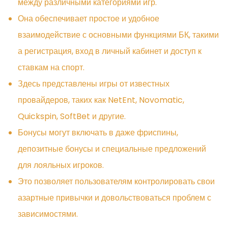
между различными категориями игр.
Она обеспечивает простое и удобное
взаимодействие с основными функциями БК, такими
а регистрация, вход в личный кабинет и доступ к
ставкам на спорт.
Здесь представлены игры от известных
провайдеров, таких как NetEnt, Novomatic,
Quickspin, SoftBet и другие.
Бонусы могут включать в даже фриспины,
депозитные бонусы и специальные предложений
для лояльных игроков.
Это позволяет пользователям контролировать свои
азартные привычки и довольствоваться проблем с
зависимостями.