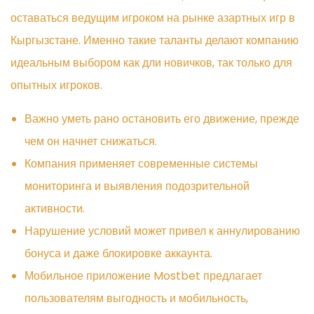
оставаться ведущим игроком на рынке азартных игр в
Кыргызстане. Именно такие таланты делают компанию
идеальным выбором как дли новичков, так только для
опытных игроков.
Важно уметь рано остановить его движение, прежде
чем он начнет снижаться.
Компания применяет современные системы
мониторинга и выявления подозрительной
активности.
Нарушение условий может привел к аннулированию
бонуса и даже блокировке аккаунта.
Мобильное приложение Mostbet предлагает
пользователям выгодность и мобильность,