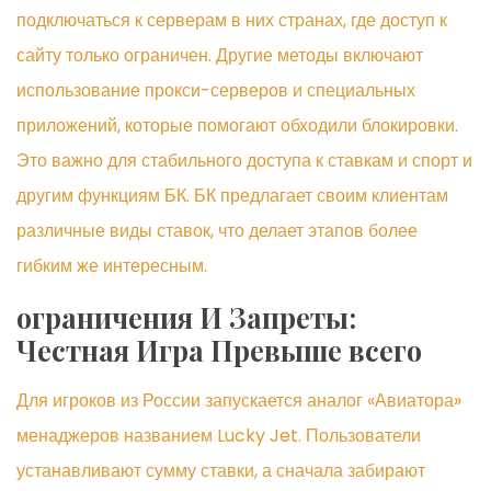
подключаться к серверам в них странах, где доступ к
сайту только ограничен. Другие методы включают
использование прокси-серверов и специальных
приложений, которые помогают обходили блокировки.
Это важно для стабильного доступа к ставкам и спорт и
другим функциям БК. БК предлагает своим клиентам
различные виды ставок, что делает этапов более
гибким же интересным.
ограничения И Запреты:
Честная Игра Превыше всего
Для игроков из России запускается аналог «Авиатора»
менаджеров названием Lucky Jet. Пользователи
устанавливают сумму ставки, а сначала забирают