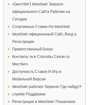
«(мостбет) Mostbet Зеркало
официального Сайта Рабочее на
Сегодня
Спортивные Ставки На Mostbet
Mostbet официальный Сайт, Вход а
Регистрация
Приветственный Бонус
Контакты: все Способы Связи со
Мостбет»
Доступность Ставок И Игр в
Мобильной Версии
Mostbet рабочее Зеркало: Где найдут?
службе Поддержки
Регистрация в Mostbet: Пошаговое