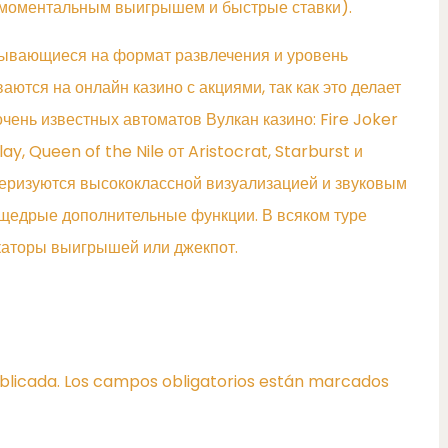
с моментальным выигрышем и быстрые ставки).
азывающиеся на формат развлечения и уровень
ются на онлайн казино с акциями, так как это делает
чень известных автоматов Вулкан казино: Fire Joker
ay, Queen of the Nile от Aristocrat, Starburst и
теризуются высококлассной визуализацией и звуковым
щедрые дополнительные функции. В всяком туре
каторы выигрышей или джекпот.
blicada.
Los campos obligatorios están marcados