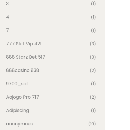
3
(1)
4
(1)
7
(1)
777 Slot Vip 421
(3)
888 Starz Bet 517
(3)
888casino 838
(2)
9700_sat
(1)
Aajogo Pro 717
(2)
Adipiscing
(1)
anonymous
(10)