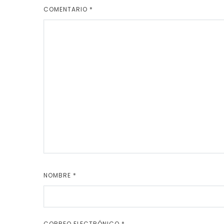
COMENTARIO
*
NOMBRE
*
CORREO ELECTRÓNICO
*