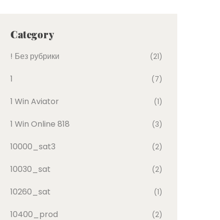
Category
! Без рубрики
(21)
1
(7)
1 Win Aviator
(1)
1 Win Online 818
(3)
10000_sat3
(2)
10030_sat
(2)
10260_sat
(1)
10400_prod
(2)