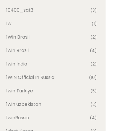
10400_sat3
(3)
1w
(1)
1Win Brasil
(2)
1win Brazil
(4)
1win India
(2)
1WIN Official In Russia
(10)
1win Turkiye
(5)
1win uzbekistan
(2)
1winRussia
(4)