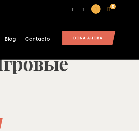
0
 Интернет-
Blog
Contacto
DONA AHORA
Игровые