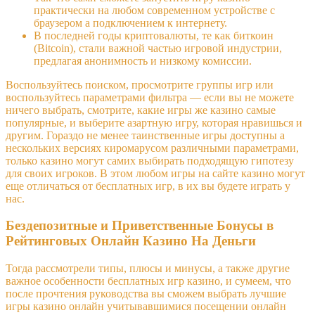
практически на любом современном устройстве с
браузером а подключением к интернету.
В последней годы криптовалюты, те как биткоин
(Bitcoin), стали важной частью игровой индустрии,
предлагая анонимность и низкому комиссии.
Воспользуйтесь поиском, просмотрите группы игр или
воспользуйтесь параметрами фильтра — если вы не можете
ничего выбрать, смотрите, какие игры же казино самые
популярные, и выберите азартную игру, которая нравишься и
другим. Гораздо не менее таинственные игры доступны а
нескольких версиях киромарусом различными параметрами,
только казино могут самих выбирать подходящую гипотезу
для своих игроков. В этом любом игры на сайте казино могут
еще отличаться от бесплатных игр, в их вы будете играть у
нас.
Бездепозитные и Приветственные Бонусы в
Рейтинговых Онлайн Казино На Деньги
Тогда рассмотрели типы, плюсы и минусы, а также другие
важное особенности бесплатных игр казино, и сумеем, что
после прочтения руководства вы сможем выбрать лучшие
игры казино онлайн учитывавшимися посещении онлайн