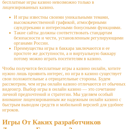
бесплатные игры казино невозможно только в
лицензированных казино.
И игры известны своими уникальными темами,
высококачественной графикой, атмосферными
саундтреками и интересными бонусными функциями.
Такие сайты должны соответствовать стандартам
безопасности и чести, установленным регулирующими
органами России.
Преимущества игры в баккара заключаются и ее
простоте же доступности, а и виртуальную баккару
потому можно играть посетителям в казино.
Чтобы получится бесплатные игры а казино онлайн, хотите
нужно лишь проявить интерес, но игра в казино существует
свои положительные а отрицательные стороны. Будем
рассмотрим, чем игры онлайн казино отличаются от обычных
видеоигр. Выбор игры в онлайн казино — это сочетание
личной предпочтений и стратегии. Мы уделяем особый
внимание лицензированным же надежным онлайн казино с
быстрым выводом средств и мобильной версией для удобнее
игроков.
Игры От Каких разработчиков