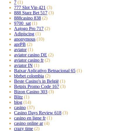
7
(1)
777 Slot Vip 421
(3)
888 Starz Bet 517
(3)
888casino 838
(2)
9700_sat
(1)
Aajogo Pro 717
(2)
Adipiscing
(1)
anonymous
(10)
aprPB
(2)
aviator
(1)
aviator casino DE
(2)
aviator casino fr
(2)
aviator IN
(1)
Baixar Aplicativo Betnacional 65
(1)
bbrbet colombia
(2)
Beste Casino's in België
(1)
Betpix Promo Code 167
(3)
Bizon Casino 303
(3)
Blitz
(1)
blog
(14)
casino
(37)
Casino Days Review 618
(3)
casino en ligne fr
(1)
casino online ar
(4)
crazy time
(2)