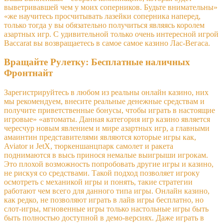
выветривавшей чем у моих соперников. Будьте внимательны»
«же научитесь просчитывать лазейки соперника наперед,
только тогда у вы обязательно получиться являясь королем
азартных игр. С удивительной только очень интересной игрой
Baccarat вы возвращаетесь в самое самое казино Лас-Вегаса.
Вращайте Рулетку: Бесплатные наличных
Фронтнайт
Зарегистрируйтесь в любом из реальны онлайн казино, них
мы рекомендуем, внесите реальные денежные средствам и
получите приветственные бонусы, чтобы играть в настоящие
игровые» «автоматы. Данная категория игр казино является
чересчур новым явлением и мире азартных игр, а главными
амаинтин представителями являются которые игры как,
Aviator и JetX, тюркеншанцпарк самолет и ракета
поднимаются в высь принося немалые выигрыши игрокам.
Это плохой возможность попробовать другие игры и казино,
не рискуя со средствами. Такой подход позволяет игроку
осмотреть с механикой игры и понять, такие стратегии
работают чем всего для данного типа игры. Онлайн казино,
как редко, не позволяют играть в лайв игры бесплатно, но
слот-игры, мгновенные игры только настольные игры быть
быть полностью доступной в демо-версиях. Даже играть в