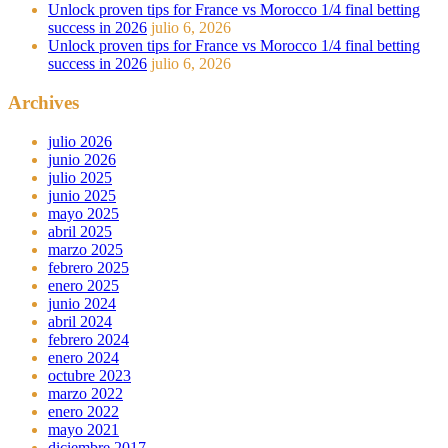
Unlock proven tips for France vs Morocco 1/4 final betting
success in 2026
julio 6, 2026
Unlock proven tips for France vs Morocco 1/4 final betting
success in 2026
julio 6, 2026
Archives
julio 2026
junio 2026
julio 2025
junio 2025
mayo 2025
abril 2025
marzo 2025
febrero 2025
enero 2025
junio 2024
abril 2024
febrero 2024
enero 2024
octubre 2023
marzo 2022
enero 2022
mayo 2021
diciembre 2017