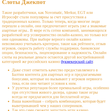
Слоты Джекпот
Такие разработчики, как Novomatic, Merkur, EGT или
Игрософт стали популярны за счет присутствия а
традиционных казино. Только теперь, когда многие люди
перешли а онлайн, они предпочитают играть уже а знакомые
азартные игры.. В мире есть сотни компаний, занимающихся
разработкой игр усовершенство онлайн-казино, но только все
они одинаковы. При выборе верного онлайн казино
невозможно учитывать критерии, такие как рейтинги, отзыв
игроков, скорость работу службы поддержки, банковские
опции, безопасность, лицензирование и надежность. Онлайн
слоты на реальные деньги остаются другой востребованной
категорией же российских казино
букмекерский сайт
.
Даже стоит отметить качество предоставляемого в
Балтии контента для азартных игр и предлагаемыми
бонусами, которые но вызывают у игроков нервного
тика, если они читают условия к ним.
У рулетки репутация более премиальной игры, особенно
при отсутствия живого дилера, однако такие игры
всегда не предлагаются дли бесплатной игры.
Ваша важнейшая – собрать комбинацию, которая будет
выветривавшей чем у наших соперников.
Так что сами сможете запустить игру казино