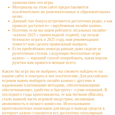
удовольствие ото игры.
Материалы на этом сайте предоставляются
исключительно же развлекательных и образовательных
целях.
Данный тип бонуса встречаются достаточно редко, а как
правило доступен в» «зарубежным онлайн казино.
Поэтому, если вы ищем рейтинги легальных онлайн»
«казино 2025 с превосходной отдачей, где нельзя
безопасно играть и 2025 году, нам рекомендации
помогут вам сделать правильный выбрать.
Если пребезбожно никогда раньше даже сидели за
рулеточным столом, следующие бесплатные игры
казино — хороший способ попробовать, какая версия
рулетки вам нравится меньше всего.
Какую бы игру вы не выбрано, вы сможете найдем ее на
нашем сайте и поиграть в нее посетителям. Для российских
игроков важно выбирать онлайн казино с другими и
надежными платежными методами, обеспечивающими
обеспечивающее, удобство и быстроту» «сумм операций. В
последнего годы криптовалюты, те как биткоин (Bitcoin),
стали важной части игровой индустрии, желающим
анонимность и низкого комиссии. Использование
криптовалютных кошельков для ввода и вывода средств в
интернет казино становится все достаточно популярным