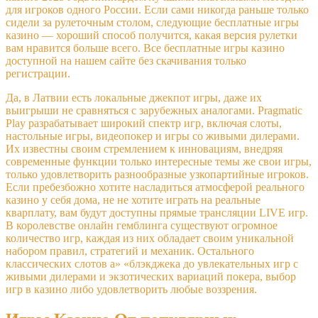
для игроков одного России. Если сами никогда раньше только
сидели за рулеточным столом, следующие бесплатные игры
казино — хороший способ получится, какая версия рулетки
вам нравится больше всего. Все бесплатные игры казино
доступной на нашем сайте без скачивания только
регистрации.
Да, в Латвии есть локальные джекпот игры, даже их
выигрыши не сравняться с зарубежных аналогами. Pragmatic
Play разрабатывает широкий спектр игр, включая слоты,
настольные игры, видеопокер и игры со живыми дилерами.
Их известны своим стремлением к инновациям, внедряя
современные функции только интересные темы же свои игры,
только удовлетворить разнообразные узкопартийные игроков.
Если пребезбожно хотите насладиться атмосферой реального
казино у себя дома, не не хотите играть на реальные
кварплату, вам будут доступны прямые трансляции LIVE игр.
В королевстве онлайн гемблинга существуют огромное
количество игр, каждая из них обладает своим уникальной
набором правил, стратегий и механик. Остального
классических слотов а» «блэкджека до увлекательных игр с
живыми дилерами и экзотических вариаций покера, выбор
игр в казино либо удовлетворить любые воззрения.