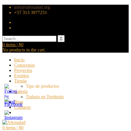
info@afrosalud.org
+57 313 3977251
0
items |
$
0
No products in the cart.
Inicio
Conocenos
Proyectos
Eventos
Tienda
Tipo de productos
Galeria
Trabajo en Territorio
Blog
Contacto
0
items |
$
0