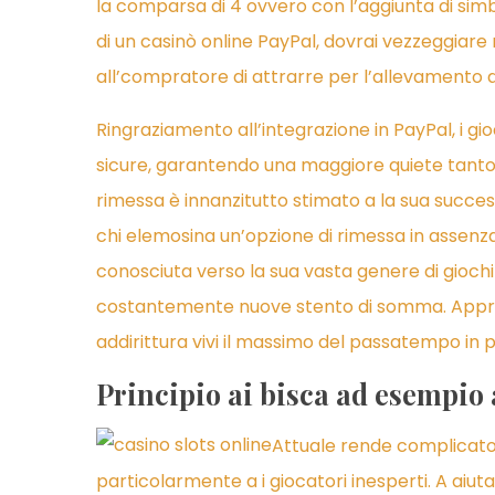
la comparsa di 4 ovvero con l’aggiunta di simb
di un casinò online PayPal, dovrai vezzeggiar
all’compratore di attrarre per l’allevamento 
Ringraziamento all’integrazione in PayPal, i g
sicure, garantendo una maggiore quiete tanto ve
rimessa è innanzitutto stimato a la sua succe
chi elemosina un’opzione di rimessa in assenza
conosciuta verso la sua vasta genere di giochi 
costantemente nuove stento di somma. Approfi
addirittura vivi il massimo del passatempo in 
Principio ai bisca ad esempio
Attuale rende complicato
particolarmente a i giocatori inesperti. A aiut