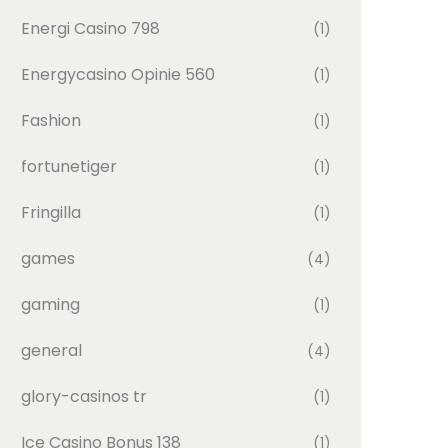
Energi Casino 798
(1)
Energycasino Opinie 560
(1)
Fashion
(1)
fortunetiger
(1)
Fringilla
(1)
games
(4)
gaming
(1)
general
(4)
glory-casinos tr
(1)
Ice Casino Bonus 138
(1)