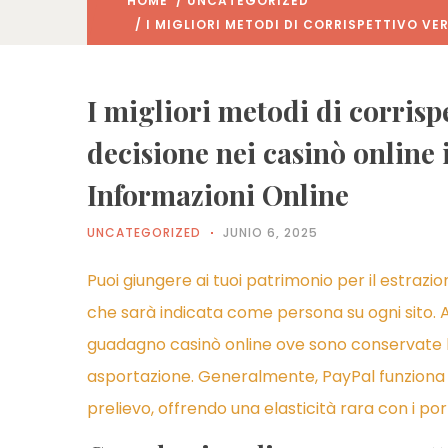
HOME
/
UNCATEGORIZED
/ I MIGLIORI METODI DI CORRISPETTIVO VE
I migliori metodi di corrisp
decisione nei casinò online 
Informazioni Online
UNCATEGORIZED
JUNIO 6, 2025
Puoi giungere ai tuoi patrimonio per il estrazio
che sarà indicata come persona su ogni sito. 
guadagno casinò online ove sono conservate l
asportazione.
Generalmente, PayPal funziona
prelievo, offrendo una elasticità rara con i por