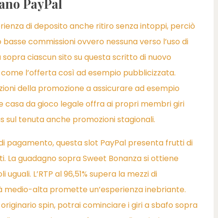
tano PayPal
rienza di deposito anche ritiro senza intoppi, perciò
ano basse commissioni ovvero nessuna verso l’uso di
à sopra ciascun sito su questa scritto di nuovo
 come l’offerta così ad esempio pubblicizzata.
izioni della promozione a assicurare ad esempio
e casa da gioco legale offra ai propri membri giri
nus sul tenuta anche promozioni stagionali.
di pagamento, questa slot PayPal presenta frutti di
i. La guadagno sopra Sweet Bonanza si ottiene
 uguali. L’RTP al 96,51% supera la mezzi di
ità medio-alta promette un’esperienza inebriante.
 originario spin, potrai cominciare i giri a sbafo sopra