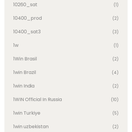
10260_sat
(1)
10400_prod
(2)
10400_sat3
(3)
1w
(1)
1Win Brasil
(2)
1win Brazil
(4)
1win India
(2)
1WIN Official In Russia
(10)
1win Turkiye
(5)
1win uzbekistan
(2)