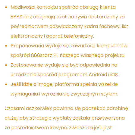
Możliwości kontaktu spośród obsługą klienta
888Starz obejmują czat na żywo dostarczany za
pośrednictwem doświadczony kadra fachowy, list
elektroniczny i aparat telefoniczny.
Proponowana wydaje się zawartość komputerów
spośród 888starz PL naszego własnego projektu.
Zastosowanie wydaje się być odpowiednia na
urządzenia spośród programem Android i iOS.
Jeśli idzie o image, platforma spełnia wszelkie
wymagania i wyróżnia się zwyczajnym stylem.
Czasami aczkolwiek powinno się poczekać odrobinę
dłużej, aby strategia wypłaty została przetworzona
za pośrednictwem kasyno, zwłaszcza jeśli jest