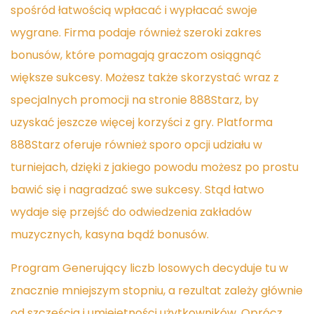
spośród łatwością wpłacać i wypłacać swoje
wygrane. Firma podaje również szeroki zakres
bonusów, które pomagają graczom osiągnąć
większe sukcesy. Możesz także skorzystać wraz z
specjalnych promocji na stronie 888Starz, by
uzyskać jeszcze więcej korzyści z gry. Platforma
888Starz oferuje również sporo opcji udziału w
turniejach, dzięki z jakiego powodu możesz po prostu
bawić się i nagradzać swe sukcesy. Stąd łatwo
wydaje się przejść do odwiedzenia zakładów
muzycznych, kasyna bądź bonusów.
Program Generujący liczb losowych decyduje tu w
znacznie mniejszym stopniu, a rezultat zależy głównie
od szczęścia i umiejętności użytkowników. Oprócz