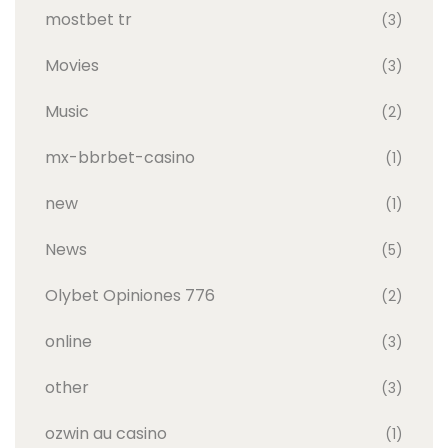
mostbet tr
(3)
Movies
(3)
Music
(2)
mx-bbrbet-casino
(1)
new
(1)
News
(5)
Olybet Opiniones 776
(2)
online
(3)
other
(3)
ozwin au casino
(1)