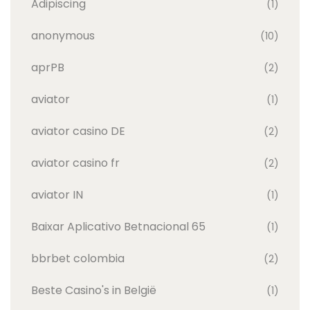
Adipiscing
(1)
anonymous
(10)
aprPB
(2)
aviator
(1)
aviator casino DE
(2)
aviator casino fr
(2)
aviator IN
(1)
Baixar Aplicativo Betnacional 65
(1)
bbrbet colombia
(2)
Beste Casino's in België
(1)