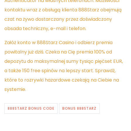
Authenticator na własnych telefonach. Możliwości
kontaktu wraz z obsługą klienta 888Starz obejmują
czat na żywo dostarczany przez doświadczony
obsada techniczny, e-mail i telefon.
Załóż konto w 888Starz Casino i odbierz premia
powitalny już dziś. Czeka na Cię premia 100% od
depozytu do maksymalnej sumy tysiąc pięćset EUR,
a także 150 free spinów na lepszy start. Sprawdź,
które to rozrywki hazardowe czekają na Ciebie na
systemie.
888STARZ BONUS CODE
BONUS 888STARZ