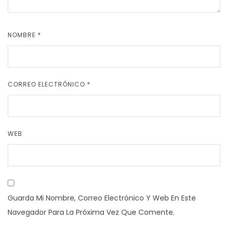
NOMBRE
*
CORREO ELECTRÓNICO
*
WEB
Guarda Mi Nombre, Correo Electrónico Y Web En Este
Navegador Para La Próxima Vez Que Comente.