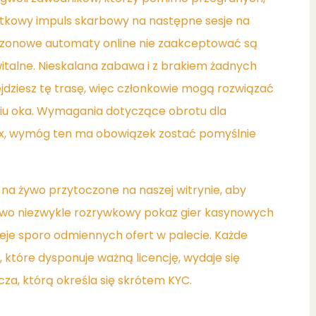
kowy impuls skarbowy na następne sesje na
 sezonowe automaty online nie zaakceptować są
italne. Nieskalana zabawa i z brakiem żadnych
zejdziesz tę trasę, więc członkowie mogą rozwiązać
iu oka. Wymagania dotyczące obrotu dla
, wymóg ten ma obowiązek zostać pomyślnie
na żywo przytoczone na naszej witrynie, aby
owo niezwykle rozrywkowy pokaz gier kasynowych
eje sporo odmiennych ofert w palecie. Każde
e, które dysponuje ważną licencję, wydaje się
a, którą określa się skrótem KYC.