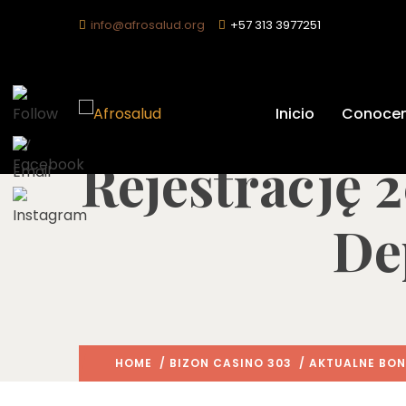
info@afrosalud.org
+57 313 3977251
Aktualne
Inicio
Conoce
Rejestrację 
De
HOME
/
BIZON CASINO 303
/ AKTUALNE BON