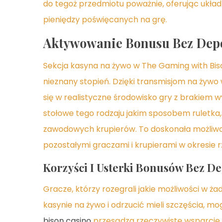
do tegoż przedmiotu poważnie, oferując układ
pieniędzy poświęcanych na grę.
Аktуwоwаnіе Bоnusu Bеz Dеpо
Sekcja kasyna na żywo w The Gaming with Biso
nieznany stopień. Dzięki transmisjom na żyw
się w realistyczne środowisko gry z brakiem
stołowe tego rodzaju jakim sposobem ruletka,
zawodowych krupierów. To doskonała możliwość
pozostałymi graczami i krupierami w okresie 
Korzyści I Usterki Bonusów Bez D
Gracze, którzy rozegrali jakie możliwości w 
kasynie na żywo i odrzucić mieli szczęścia, m
bison casino
przesądza rzeczywiste wsparcie