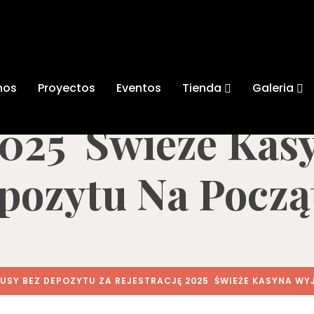
 Bonusy Bez De
nos
Proyectos
Eventos
Tienda
Galeria
2025 ️ Świeże Ka
pozytu Na Począ
USY BEZ DEPOZYTU ZA REJESTRACJĘ 2025 ️ ŚWIEŻE KASYNA W