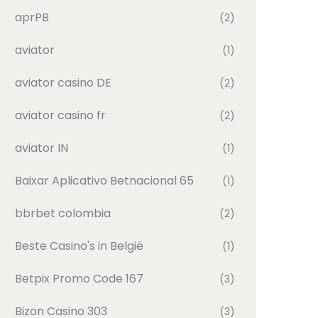
aprPB
(2)
aviator
(1)
aviator casino DE
(2)
aviator casino fr
(2)
aviator IN
(1)
Baixar Aplicativo Betnacional 65
(1)
bbrbet colombia
(2)
Beste Casino's in België
(1)
Betpix Promo Code 167
(3)
Bizon Casino 303
(3)