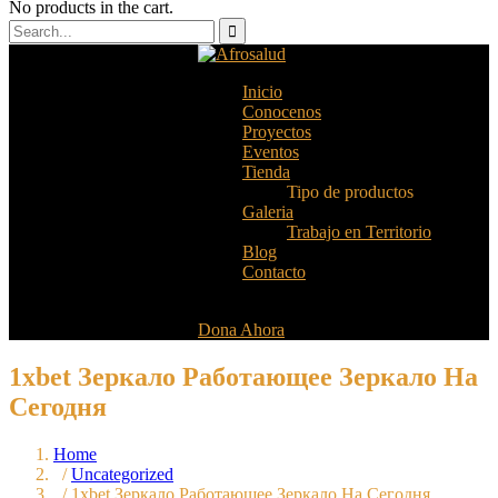
No products in the cart.
Inicio
Conocenos
Proyectos
Eventos
Tienda
Tipo de productos
Galeria
Trabajo en Territorio
Blog
Contacto
Dona Ahora
1xbet Зеркало Работающее Зеркало На
Сегодня
Home
/
Uncategorized
/ 1xbet Зеркало Работающее Зеркало На Сегодня