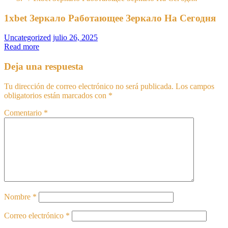
1xbet Зеркало Работающее Зеркало На Сегодня
Uncategorized
julio 26, 2025
Read more
Deja una respuesta
Tu dirección de correo electrónico no será publicada.
Los campos
obligatorios están marcados con
*
Comentario
*
Nombre
*
Correo electrónico
*