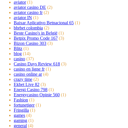
aviator
(1)
aviator casino DE
(2)
aviator casino fr
(2)
aviator IN
(1)
Baixar Aplicativo Betnacional 65
(1)
bbrbet colombia
(2)
Beste Casino's in België
(1)
Betpix Promo Code 167
(3)
Bizon Casino 303
(3)
Blitz
(1)
blog
(14)
casino
(37)
Casino Days Review 618
(3)
casino en ligne fr
(1)
casino online ar
(4)
crazy time
(2)
Ekbet Live 82
(3)
Energi Casino 798
(1)
Energycasino Opinie 560
(1)
Fashion
(1)
fortunetiger
(1)
Fringilla
(1)
games
(4)
gaming
(1)
general
(4)