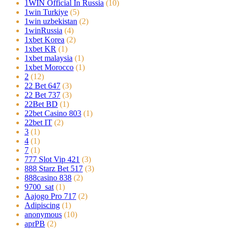
1WIN Official In Russia
(10)
1win Turkiye
(5)
1win uzbekistan
(2)
1winRussia
(4)
1xbet Korea
(2)
1xbet KR
(1)
1xbet malaysia
(1)
1xbet Morocco
(1)
2
(12)
22 Bet 647
(3)
22 Bet 737
(3)
22Bet BD
(1)
22bet Casino 803
(1)
22bet IT
(2)
3
(1)
4
(1)
7
(1)
777 Slot Vip 421
(3)
888 Starz Bet 517
(3)
888casino 838
(2)
9700_sat
(1)
Aajogo Pro 717
(2)
Adipiscing
(1)
anonymous
(10)
aprPB
(2)