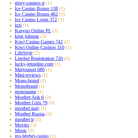
glory-casinos tr
(1)
Ice Casino Bonus 138
(1)
Ice Casino Bonus 462
(3)
Ice Casino Login 372
(1)
izzi
(1)
Kasyno Online PL
(2)
king johnnie
(3)
Kiwi Casino Games 742
(2)
Kiwi Online Casinos 310
(2)
LifeStyle
(2)
Linebet Registration 720
(1)
lucky-jetonline.com
(1)
Marjosport 680
(1)
Mini-reviews
(1)
Mono-brand
(1)
Monobrand
(1)
monogame
(1)
Mostbet Apk 6
(2)
Mostbet Giris 79
(3)
mostbet italy
(1)
Mostbet Russia
(2)
mostbet tr
(3)
Movies
(3)
Music
(2)
mx-bbrbet-casino
(1)