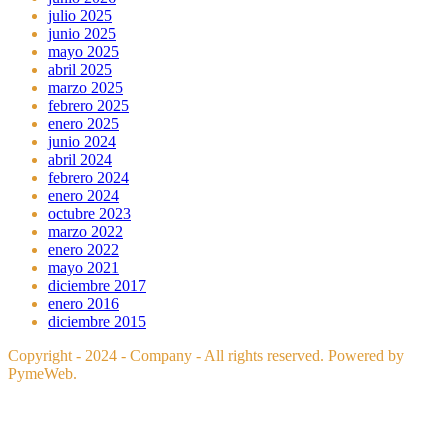
julio 2025
junio 2025
mayo 2025
abril 2025
marzo 2025
febrero 2025
enero 2025
junio 2024
abril 2024
febrero 2024
enero 2024
octubre 2023
marzo 2022
enero 2022
mayo 2021
diciembre 2017
enero 2016
diciembre 2015
Copyright - 2024 - Company - All rights reserved. Powered by
PymeWeb.