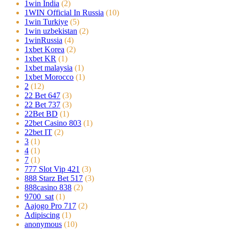
1win India
(2)
1WIN Official In Russia
(10)
1win Turkiye
(5)
1win uzbekistan
(2)
1winRussia
(4)
1xbet Korea
(2)
1xbet KR
(1)
1xbet malaysia
(1)
1xbet Morocco
(1)
2
(12)
22 Bet 647
(3)
22 Bet 737
(3)
22Bet BD
(1)
22bet Casino 803
(1)
22bet IT
(2)
3
(1)
4
(1)
7
(1)
777 Slot Vip 421
(3)
888 Starz Bet 517
(3)
888casino 838
(2)
9700_sat
(1)
Aajogo Pro 717
(2)
Adipiscing
(1)
anonymous
(10)