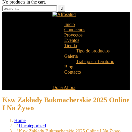
No products in the cart.
Inicio
Conocenos
Proyectos
Eventos
Tienda
Tipo de productos
Galeria
Trabajo en Territorio
Blog
Contacto
Dona Ahora
Ksw Zakłady Bukmacherskie 2025 Online
I Na Żywo
Home
/
Uncategorized
/ Ksw Zakłady Bukmacherskie 2025 Online I Na Żywo