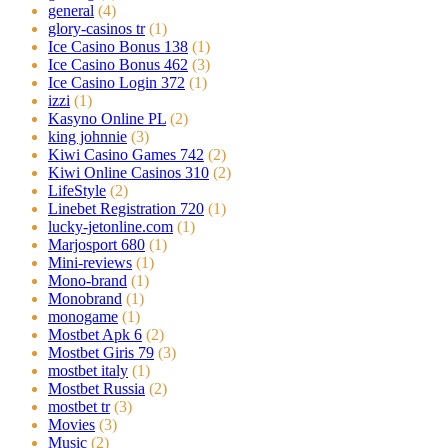
general
(4)
glory-casinos tr
(1)
Ice Casino Bonus 138
(1)
Ice Casino Bonus 462
(3)
Ice Casino Login 372
(1)
izzi
(1)
Kasyno Online PL
(2)
king johnnie
(3)
Kiwi Casino Games 742
(2)
Kiwi Online Casinos 310
(2)
LifeStyle
(2)
Linebet Registration 720
(1)
lucky-jetonline.com
(1)
Marjosport 680
(1)
Mini-reviews
(1)
Mono-brand
(1)
Monobrand
(1)
monogame
(1)
Mostbet Apk 6
(2)
Mostbet Giris 79
(3)
mostbet italy
(1)
Mostbet Russia
(2)
mostbet tr
(3)
Movies
(3)
Music
(2)