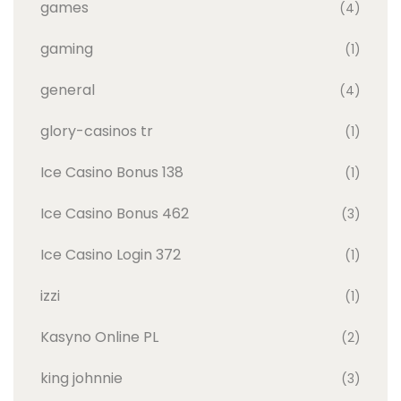
games
(4)
gaming
(1)
general
(4)
glory-casinos tr
(1)
Ice Casino Bonus 138
(1)
Ice Casino Bonus 462
(3)
Ice Casino Login 372
(1)
izzi
(1)
Kasyno Online PL
(2)
king johnnie
(3)