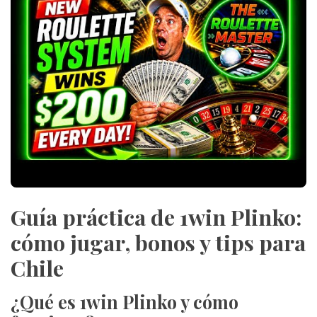
Guía práctica de 1win Plinko:
cómo jugar, bonos y tips para
Chile
¿Qué es 1win Plinko y cómo