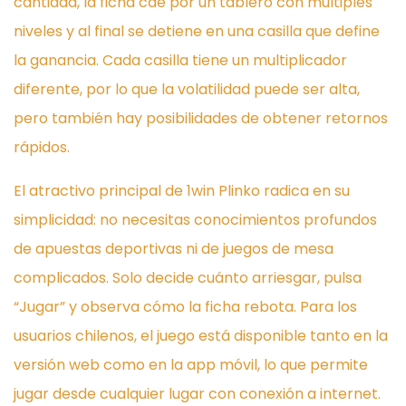
cantidad, la ficha cae por un tablero con múltiples
niveles y al final se detiene en una casilla que define
la ganancia. Cada casilla tiene un multiplicador
diferente, por lo que la volatilidad puede ser alta,
pero también hay posibilidades de obtener retornos
rápidos.
El atractivo principal de 1win Plinko radica en su
simplicidad: no necesitas conocimientos profundos
de apuestas deportivas ni de juegos de mesa
complicados. Solo decide cuánto arriesgar, pulsa
“Jugar” y observa cómo la ficha rebota. Para los
usuarios chilenos, el juego está disponible tanto en la
versión web como en la app móvil, lo que permite
jugar desde cualquier lugar con conexión a internet.