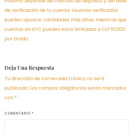
máximo depende del método de depósito y del nivel
de verificación de tu cuenta. Usuarios verificados
pueden apostar cantidades más altas, mientras que
cuentas sin KYC pueden estar limitadas a CLP 10.000
por tirada.
Deja Una Respuesta
Tu dirección de correo electrónico no será
publicada.
Los campos obligatorios están marcados
con
*
COMENTARIO
*