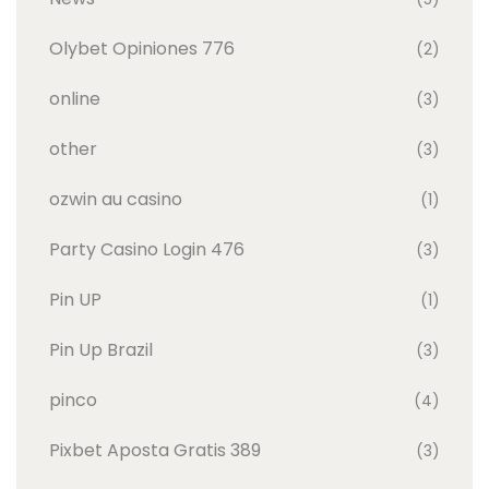
Olybet Opiniones 776
(2)
online
(3)
other
(3)
ozwin au casino
(1)
Party Casino Login 476
(3)
Pin UP
(1)
Pin Up Brazil
(3)
pinco
(4)
Pixbet Aposta Gratis 389
(3)