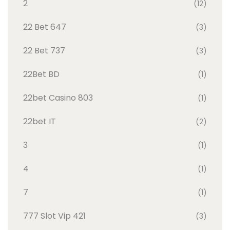
2
(12)
22 Bet 647
(3)
22 Bet 737
(3)
22Bet BD
(1)
22bet Casino 803
(1)
22bet IT
(2)
3
(1)
4
(1)
7
(1)
777 Slot Vip 421
(3)