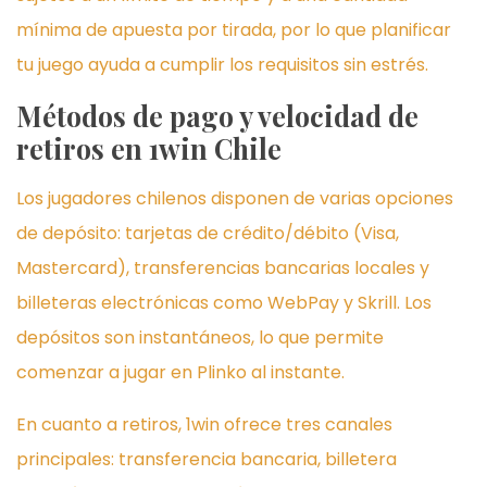
mínima de apuesta por tirada, por lo que planificar
tu juego ayuda a cumplir los requisitos sin estrés.
Métodos de pago y velocidad de
retiros en 1win Chile
Los jugadores chilenos disponen de varias opciones
de depósito: tarjetas de crédito/débito (Visa,
Mastercard), transferencias bancarias locales y
billeteras electrónicas como WebPay y Skrill. Los
depósitos son instantáneos, lo que permite
comenzar a jugar en Plinko al instante.
En cuanto a retiros, 1win ofrece tres canales
principales: transferencia bancaria, billetera