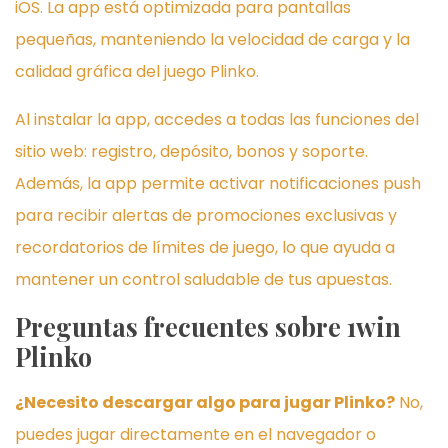
iOS. La app está optimizada para pantallas
pequeñas, manteniendo la velocidad de carga y la
calidad gráfica del juego Plinko.
Al instalar la app, accedes a todas las funciones del
sitio web: registro, depósito, bonos y soporte.
Además, la app permite activar notificaciones push
para recibir alertas de promociones exclusivas y
recordatorios de límites de juego, lo que ayuda a
mantener un control saludable de tus apuestas.
Preguntas frecuentes sobre 1win
Plinko
¿Necesito descargar algo para jugar Plinko?
No,
puedes jugar directamente en el navegador o