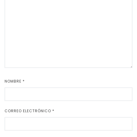
NOMBRE
*
CORREO ELECTRÓNICO
*