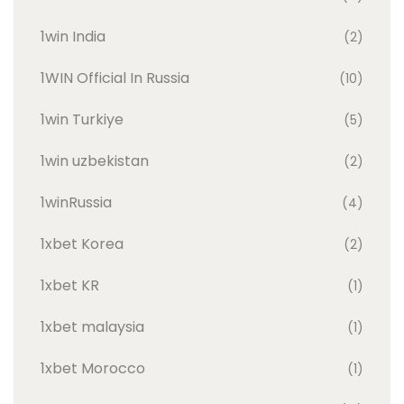
1win India
(2)
1WIN Official In Russia
(10)
1win Turkiye
(5)
1win uzbekistan
(2)
1winRussia
(4)
1xbet Korea
(2)
1xbet KR
(1)
1xbet malaysia
(1)
1xbet Morocco
(1)