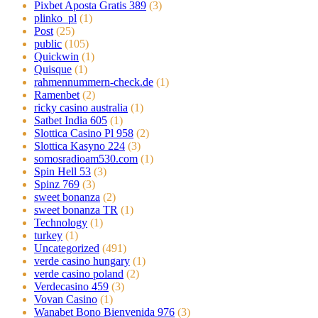
Pixbet Aposta Gratis 389
(3)
plinko_pl
(1)
Post
(25)
public
(105)
Quickwin
(1)
Quisque
(1)
rahmennummern-check.de
(1)
Ramenbet
(2)
ricky casino australia
(1)
Satbet India 605
(1)
Slottica Casino Pl 958
(2)
Slottica Kasyno 224
(3)
somosradioam530.com
(1)
Spin Hell 53
(3)
Spinz 769
(3)
sweet bonanza
(2)
sweet bonanza TR
(1)
Technology
(1)
turkey
(1)
Uncategorized
(491)
verde casino hungary
(1)
verde casino poland
(2)
Verdecasino 459
(3)
Vovan Casino
(1)
Wanabet Bono Bienvenida 976
(3)