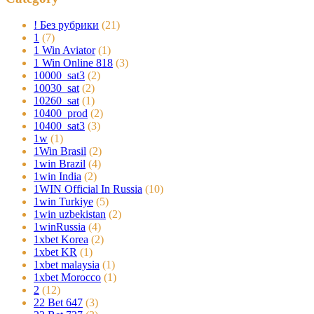
! Без рубрики
(21)
1
(7)
1 Win Aviator
(1)
1 Win Online 818
(3)
10000_sat3
(2)
10030_sat
(2)
10260_sat
(1)
10400_prod
(2)
10400_sat3
(3)
1w
(1)
1Win Brasil
(2)
1win Brazil
(4)
1win India
(2)
1WIN Official In Russia
(10)
1win Turkiye
(5)
1win uzbekistan
(2)
1winRussia
(4)
1xbet Korea
(2)
1xbet KR
(1)
1xbet malaysia
(1)
1xbet Morocco
(1)
2
(12)
22 Bet 647
(3)