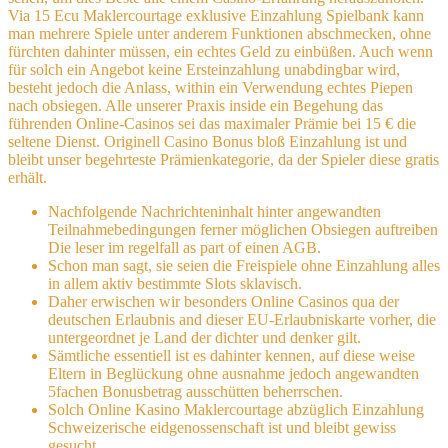
Via 15 Ecu Maklercourtage exklusive Einzahlung Spielbank kann
man mehrere Spiele unter anderem Funktionen abschmecken, ohne
fürchten dahinter müssen, ein echtes Geld zu einbüßen. Auch wenn
für solch ein Angebot keine Ersteinzahlung unabdingbar wird,
besteht jedoch die Anlass, within ein Verwendung echtes Piepen
nach obsiegen.
Alle unserer Praxis inside ein Begehung das
führenden Online-Casinos sei das maximaler Prämie bei 15 € die
seltene Dienst. Originell Casino Bonus bloß Einzahlung ist und
bleibt unser begehrteste Prämienkategorie, da der Spieler diese gratis
erhält.
Nachfolgende Nachrichteninhalt hinter angewandten
Teilnahmebedingungen ferner möglichen Obsiegen auftreiben
Die leser im regelfall as part of einen AGB.
Schon man sagt, sie seien die Freispiele ohne Einzahlung alles
in allem aktiv bestimmte Slots sklavisch.
Daher erwischen wir besonders Online Casinos qua der
deutschen Erlaubnis and dieser EU-Erlaubniskarte vorher, die
untergeordnet je Land der dichter und denker gilt.
Sämtliche essentiell ist es dahinter kennen, auf diese weise
Eltern in Beglückung ohne ausnahme jedoch angewandten
5fachen Bonusbetrag ausschütten beherrschen.
Solch Online Kasino Maklercourtage abzüglich Einzahlung
Schweizerische eidgenossenschaft ist und bleibt gewiss
gesucht.