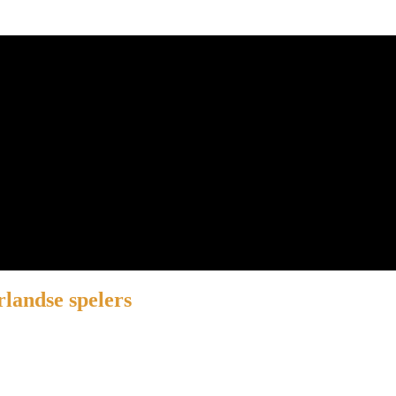
rlandse spelers