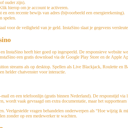
of ouder zijn).
Klik hierop om je account te activeren.
en een recente bewijs van adres (bijvoorbeeld een energierekening).
n spelen.
iaal voor de veiligheid van je geld. InstaSino slaat je gegevens versleu
sino
n InstaSino heeft hier goed op ingespeeld. De responsieve website wer
dt InstaSino een gratis download via de Google Play Store en de Apple A
ition streams als op desktop. Spellen als Live Blackjack, Roulette en Ba
een helder chatvenster voor interactie.
 e‑mail en een telefoonlijn (gratis binnen Nederland). De responstijd via
en, wordt vaak gevraagd om extra documentatie, maar het supportteam be
elen. Veelgestelde vragen behandelen onderwerpen als “Hoe wijzig ik 
willen zonder op een medewerker te wachten.