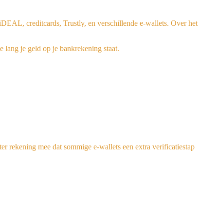
iDEAL, creditcards, Trustly, en verschillende e‑wallets. Over het
 lang je geld op je bankrekening staat.
ter rekening mee dat sommige e‑wallets een extra verificatiestap