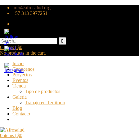
info@afrosalud.org
+57 313 3977251
0
items |
$
0
No products in the cart.
Inicio
Conocenos
Proyectos
Eventos
Tienda
Tipo de productos
Galeria
Trabajo en Territorio
Blog
Contacto
0
items |
$
0