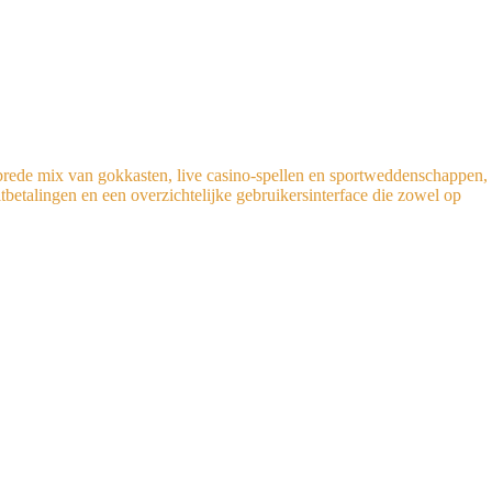
n brede mix van gokkasten, live casino‑spellen en sportweddenschappen,
tbetalingen en een overzichtelijke gebruikersinterface die zowel op