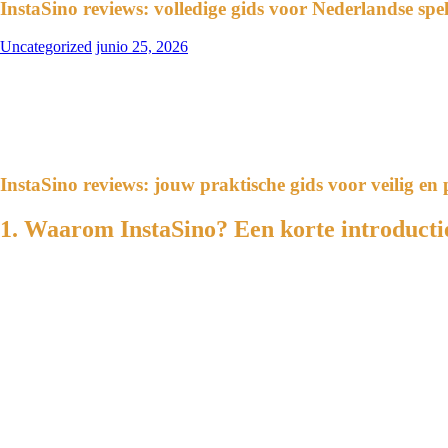
InstaSino reviews: volledige gids voor Nederlandse spel
Uncategorized
junio 25, 2026
InstaSino reviews: jouw praktische gids voor veilig en 
1. Waarom InstaSino? Een korte introducti