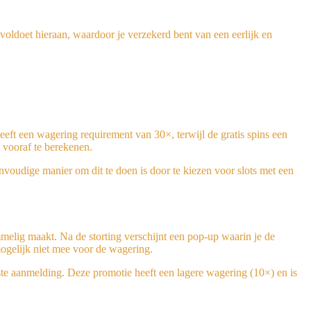
voldoet hieraan, waardoor je verzekerd bent van een eerlijk en
eeft een wagering requirement van 30×, terwijl de gratis spins een
 vooraf te berekenen.
voudige manier om dit te doen is door te kiezen voor slots met een
melig maakt. Na de storting verschijnt een pop‑up waarin je de
mogelijk niet mee voor de wagering.
rste aanmelding. Deze promotie heeft een lagere wagering (10×) en is