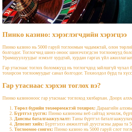
Пинко казино: хэрэглэгчдийн хэрэгцээ
Пинко казино нь 5000 гаруй тоглоомын чадамжтай, олон төрлий
болгодог. Тоглогчид шинэ оноос шинэчлэгдсэн тоглоомууд бол
Урамшууллуудыг нэмэлт хурдтай, хурдан гаргах үйл ажиллагаат
Гар утаснаас тоглох боломжууд нь тоглогчдод зайлшгүй чухал 
тохирсон тоглоомуудыг санал болгодог. Тохиолдол бүрд та хүссэ
Гар утаснаас хэрхэн тоглох вэ?
Пинко казиноноос гар утаснаас тоглоход хялбархан. Доорх алх
Төрөл бүрийн төхөөрөмжтэй тохирох:
Дараагийн алхмыг
Бүртгэл үүсгэх:
Пинко казиноны веб сайтад зочилж, бүртг
Дансны баталгаажуулалт:
Таны бүртгэл баталгаажуулах
Депозит хийх:
Бүртгэлээ амжилттай дуусгасны дараа та 
Тоглоомоо сонгох:
Пинко казино нь 5000 гаруй слот тогл