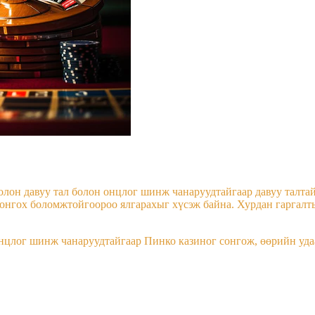
олон давуу тал болон онцлог шинж чанаруудтайгаар давуу талтай
онгох боломжтойгоороо ялгарахыг хүсэж байна. Хурдан гаргалты
нцлог шинж чанаруудтайгаар Пинко казиног сонгож, өөрийн удаа