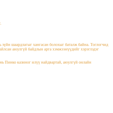
.
ь зүйн шаардлагыг хангасан болохыг баталж байна. Тоглогчид
гайлсан аюулгүй байдлын арга хэмжээнүүдийг хэрэглэдэг
 нь Пинко казиног илүү найдвартай, аюулгүй онлайн