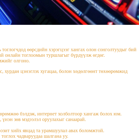
ь тоглогчдод өөрсдийн хэрэгцээг хангах олон сонголтуудыг бий
ний онлайн тоглоомын туршлагыг бүрдүүлж өгдөг.
мжийг олгоно.
йс, хурдан цэнэглэх хугацаа, болон хөдөлгөөнт төхөөрөмжид
өөрөмжөө бэлдэж, интернет холболтоор хангаж болох юм.
 үнэн зөв мэдээлэл оруулахыг санаарай.
озит хийх явцад та урамшуулал авах боломжтой.
тоглох чадваруудаа шалгана уу.