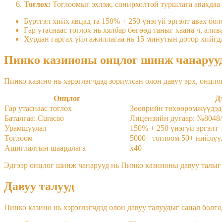
Тоглох:
Тоглоомыг эхлэж, сонирхолтой туршлага авахдаа 
Бүртгэл хийх явцад та 150% + 250 үнэгүй эргэлт авах бо
Гар утаснаас тоглох нь хялбар бөгөөд таныг хаана ч, алив
Хурдан гаргах үйл ажиллагаа нь 15 минутын дотор хийгдд
Пинко казиноны онцлог шинж чанаруу
Пинко казино нь хэрэглэгчдэд зориулсан олон давуу эрх, онцл
Онцлог
Д
Гар утаснаас тоглох
Зөөврийн төхөөрөмжүүдэд
Баталгаа: Curacao
Лицензийн дугаар: №8048
Урамшуулал
150% + 250 үнэгүй эргэлт
Тоглоом
5000+ тоглоом 50+ нийлүү
Ашиглалтын шаардлага
x40
Эдгээр онцлог шинж чанарууд нь Пинко казиноны давуу талыг 
Давуу талууд
Пинко казино нь хэрэглэгчдэд олон давуу талуудыг санал болго