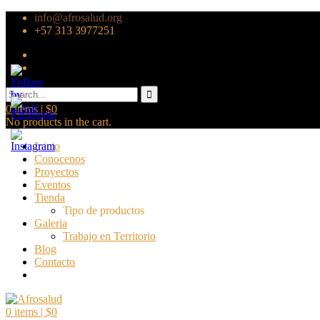
info@afrosalud.org
+57 313 3977251
0
items |
$
0
No products in the cart.
Inicio
Conocenos
Proyectos
Eventos
Tienda
Tipo de productos
Galeria
Trabajo en Territorio
Blog
Contacto
0
items |
$
0