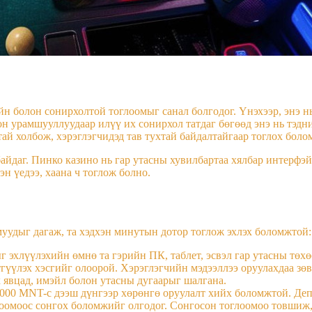
н болон сонирхолтой тоглоомыг санал болгодог. Үнэхээр, энэ н
он урамшууллуудаар илүү их сонирхол татдаг бөгөөд энэ нь тэд
ай холбож, хэрэглэгчидэд тав тухтай байдалтайгаар тоглох боло
байдаг. Пинко казино нь гар утасны хувилбартаа хялбар интерфэ
н үедээ, хаана ч тоглож болно.
муудыг дагаж, та хэдхэн минутын дотор тоглож эхлэх боломжтой:
 эхлүүлэхийн өмнө та гэрийн ПК, таблет, эсвэл гар утасны төх
үүлэх хэсгийг олоорой. Хэрэглэгчийн мэдээллээ оруулахдаа зөв,
 явцад, имэйл болон утасны дугаарыг шалгана.
5000 MNT-с дээш дүнгээр хөрөнгө оруулалт хийх боломжтой. Деп
оомоос сонгох боломжийг олгодог. Сонгосон тоглоомоо товшиж, 