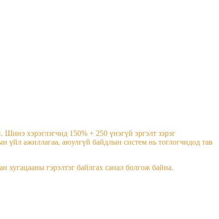
. Шинэ хэрэглэгчид 150% + 250 үнэгүй эргэлт зэрэг
н үйл ажиллагаа, аюулгүй байдлын систем нь тоглогчидод тав
н хугацааны гэрэлтэг байлгах санал болгож байна.