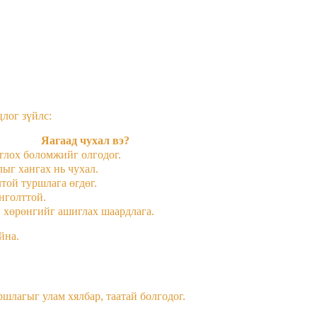
лог зүйлс:
Яагаад чухал вэ?
оглох боломжийг олгодог.
ыг хангах нь чухал.
той туршлага өгдөг.
нголттой.
 хөрөнгийг ашиглах шаардлага.
йна.
шлагыг улам хялбар, таатай болгодог.