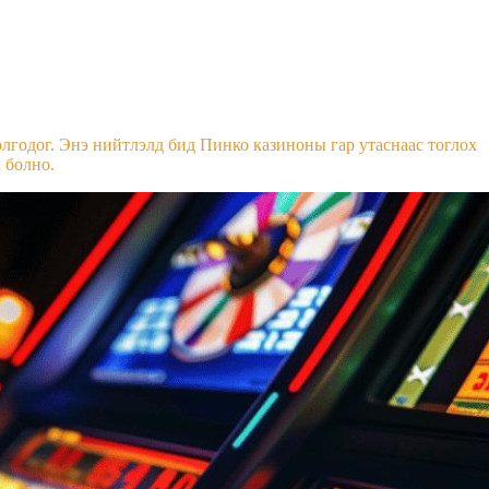
олгодог. Энэ нийтлэлд бид Пинко казиноны гар утаснаас тоглох
 болно.