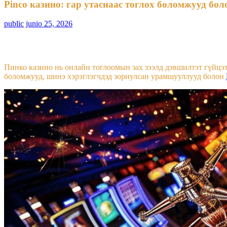
Pinco казино: гар утаснаас тоглох боломжууд бо
public
junio 25, 2026
Пинко казино нь онлайн тоглоомын зах зээлд дэвшилтэт гүйцэт
боломжууд, шинэ хэрэглэгчдэд зориулсан урамшууллууд болон