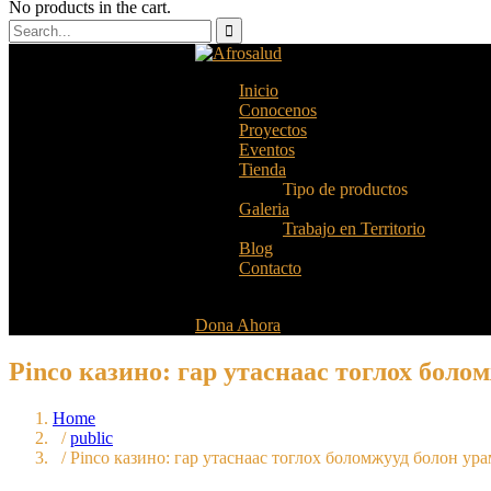
No products in the cart.
Inicio
Conocenos
Proyectos
Eventos
Tienda
Tipo de productos
Galeria
Trabajo en Territorio
Blog
Contacto
Dona Ahora
Pinco казино: гар утаснаас тоглох бол
Home
/
public
/ Pinco казино: гар утаснаас тоглох боломжууд болон ур