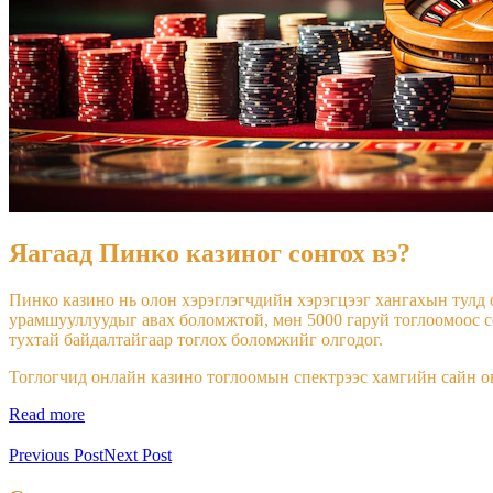
Яагаад Пинко казиног сонгох вэ?
Пинко казино нь олон хэрэглэгчдийн хэрэгцээг хангахын тулд 
урамшууллуудыг авах боломжтой, мөн 5000 гаруй тоглоомоос с
тухтай байдалтайгаар тоглох боломжийг олгодог.
Тоглогчид онлайн казино тоглоомын спектрээс хамгийн сайн о
Read more
Previous Post
Next Post