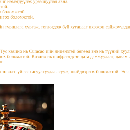
йг нэмэгдүүлэх урамшуулал авна.
той.
х боломжтой.
онгох боломжтой.
н туршлага хүргэж, тоглогдож буй хугацааг ихээхэн сайжруулдаг
Тус казино нь Curacao-ийн лицензтэй бөгөөд энэ нь түүний хуул
глох боломжтой. Казино нь шифрлэгдсэн дата дамжуулалт, давам
г.
а зоволтгүйгээр асуултуудаа асууж, шийдвэрлэх боломжтой. Энэ