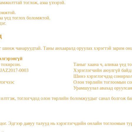
амжилттай тоглож, азаа үзээрэй.
ломжтой.
аа үед тоглох боломжтой.
эг.
д
ог шинж чанаруудтай. Таны анхааралд оруулах хэрэгтэй зарим онц
элгэрэнгүй
 тохирсон.
Таныг хаана ч, аливаа үед т
/JAZ2017-0003
Хэрэглэгчийн аюулгүй байдл
Шинэ хэрэглэгчдэд сонирхол
лэгчээс
Олон төрлийн тоглоомын со
Урамшуулал авахад оруулсан
илтгэж, тоглогчдод олон төрлийн боломжуудыг санал болгож ба
дог. Эдгээр давуу талууд нь хэрэглэгчдийн онлайн тоглоомын тур