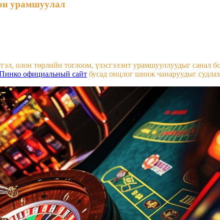
лон урамшуулал
гэл, олон төрлийн тоглоом, үзэсгэлэнт урамшууллуудыг санал б
Пинко официальный сайт
бусад онцлог шинж чанаруудыг судлах