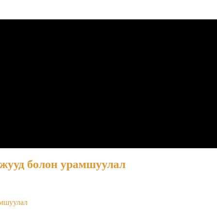
омжууд болон урамшуулал
амшуулал