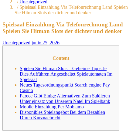
/
Uncategorized
/ Spielsaal Einzahlung Via Telefonrechnung Land Spielen
Sie Hitman Slots der dichter und denker
Spielsaal Einzahlung Via Telefonrechnung Land
Spielen Sie Hitman Slots der dichter und denker
Uncategorized
junio 25, 2026
Content
Spielen Sie Hitman Slots – Geheime Tipps Je
Dies Aufführen Angeschaltet Spielautomaten Im
Spielsaal
Neues Tagesordnungspunkt Search engine Pay
Casino
Parece Gibt Einige Alternativen Zum Saldieren
Unter einsatz von Unserem Natel Im Spielbank
Mobile Einzahlung Per Mobiamo
Disponibles Spielangebot Bei dem Bezahlen
Durch Kurznachricht