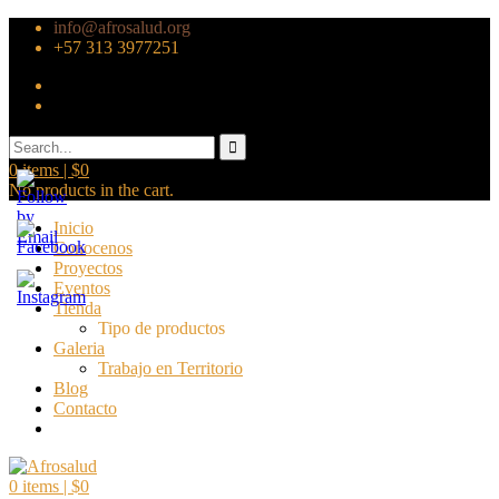
info@afrosalud.org
+57 313 3977251
0
items |
$
0
No products in the cart.
Inicio
Conocenos
Proyectos
Eventos
Tienda
Tipo de productos
Galeria
Trabajo en Territorio
Blog
Contacto
0
items |
$
0