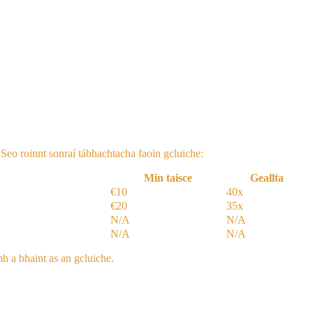
 Seo roinnt sonraí tábhachtacha faoin gcluiche:
Min taisce
Geallta
€10
40x
€20
35x
N/A
N/A
N/A
N/A
h a bhaint as an gcluiche.