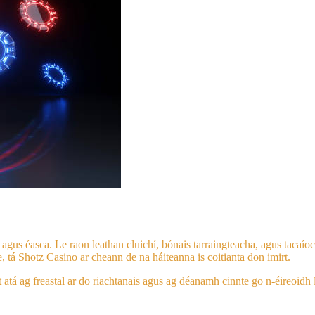
n agus éasca. Le raon leathan cluichí, bónais tarraingteacha, agus tacaío
e, tá Shotz Casino ar cheann de na háiteanna is coitianta don imirt.
 atá ag freastal ar do riachtanais agus ag déanamh cinnte go n-éireoidh l