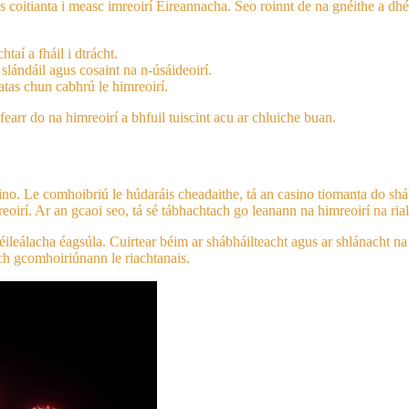
os coitianta i measc imreoirí Éireannacha. Seo roinnt de na gnéithe a dh
aí a fháil i dtrácht.
slándáil agus cosaint na n-úsáideoirí.
atas chun cabhrú le himreoirí.
 fearr do na himreoirí a bhfuil tuiscint acu ar chluiche buan.
. Le comhoibriú le húdaráis cheadaithe, tá an casino tiomanta do shábhá
oirí. Ar an gcaoi seo, tá sé tábhachtach go leanann na himreoirí na rial
 déileálacha éagsúla. Cuirtear béim ar shábháilteacht agus ar shlánacht
ch gcomhoiriúnann le riachtanais.