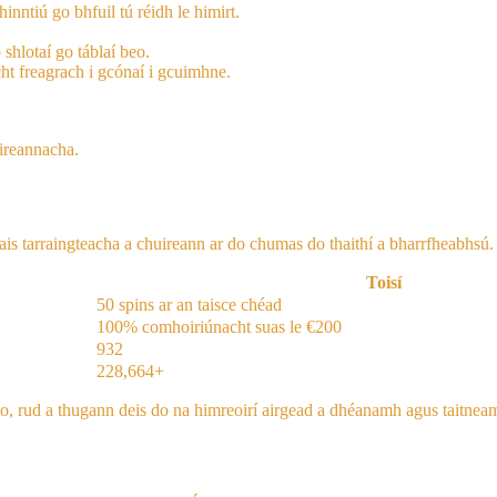
inntiú go bhfuil tú réidh le himirt.
ó shlotaí go táblaí beo.
acht freagrach i gcónaí i gcuimhne.
Éireannacha.
ais tarraingteacha a chuireann ar do chumas do thaithí a bharrfheabhsú.
Toisí
50 spins ar an taisce chéad
100% comhoiriúnacht suas le €200
932
228,664+
ino, rud a thugann deis do na himreoirí airgead a dhéanamh agus taitneam