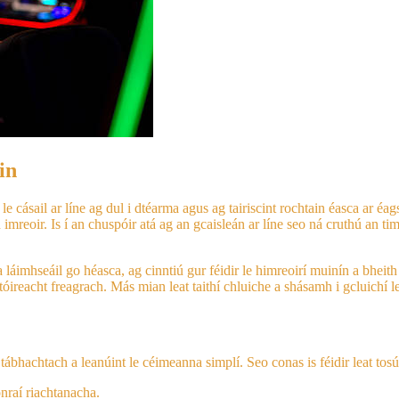
in
, le cásail ar líne ag dul i dtéarma agus ag tairiscint rochtain éasca ar é
ch imreoir. Is í an chuspóir atá ag an gcaisleán ar líne seo ná cruthú an t
mhseáil go héasca, ag cinntiú gur féidir le himreoirí muinín a bheith ac
tóireacht freagrach. Más mian leat taithí chluiche a shásamh i gcluichí le
ábhachtach a leanúint le céimeanna simplí. Seo conas is féidir leat tosú
nraí riachtanacha.