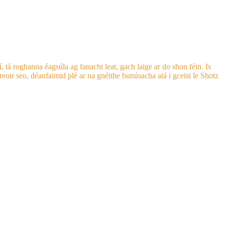
í, tá roghanna éagsúla ag fanacht leat, gach laige ar do shon féin. Is
treoir seo, déanfaimid plé ar na gnéithe bunúsacha atá i gceist le Shotz