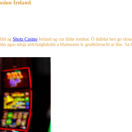
asino Ireland
 fáil ag
Shotz Casino
Ireland ag cur fáilte romhat. Ó tháblaí beo go slota
lán agus táirgí ardchaighdeáin a bhaineann le gealltóireacht ar líne. Sa 