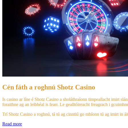
Cén fáth a roghnú Shotz Casino
Is casino ar líne é Shotz Casino a sholáthraíonn timpeallacht imirt slá
foraithne ag an leibhéal is fearr. Le gealltóireacht freagrach i gcuimhn
Trí Shotz Casino a roghnú, tá tú ag cinntiú go mbíonn tú ag imirt in áit
Read more