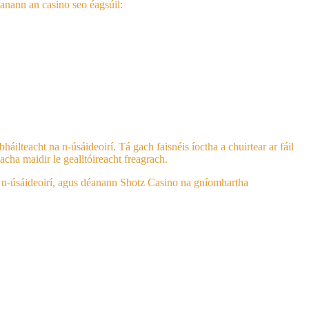
éanann an casino seo éagsúil:
ilteacht na n-úsáideoirí. Tá gach faisnéis íoctha a chuirtear ar fáil
acha maidir le gealltóireacht freagrach.
 na n-úsáideoirí, agus déanann Shotz Casino na gníomhartha