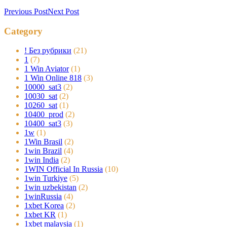
Previous Post
Next Post
Category
! Без рубрики
(21)
1
(7)
1 Win Aviator
(1)
1 Win Online 818
(3)
10000_sat3
(2)
10030_sat
(2)
10260_sat
(1)
10400_prod
(2)
10400_sat3
(3)
1w
(1)
1Win Brasil
(2)
1win Brazil
(4)
1win India
(2)
1WIN Official In Russia
(10)
1win Turkiye
(5)
1win uzbekistan
(2)
1winRussia
(4)
1xbet Korea
(2)
1xbet KR
(1)
1xbet malaysia
(1)