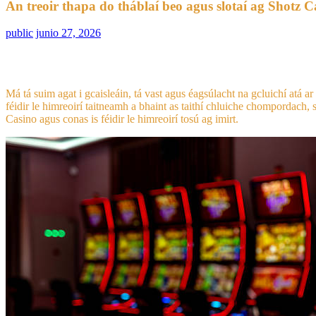
An treoir thapa do tháblaí beo agus slotaí ag Shotz C
public
junio 27, 2026
Má tá suim agat i gcaisleáin, tá vast agus éagsúlacht na gcluichí atá ar
féidir le himreoirí taitneamh a bhaint as taithí chluiche chompordach, s
Casino agus conas is féidir le himreoirí tosú ag imirt.