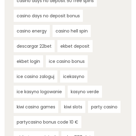
casino days no deposit 50 free spins
casino days no deposit bonus
casino energy
casino hell spin
descargar 22bet
ekbet deposit
ekbet login
ice casino bonus
ice casino zaloguj
icekasyno
ice kasyno logowanie
kasyno verde
kiwi casino games
kiwi slots
party casino
partycasino bonus code 10 €