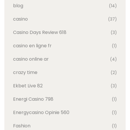
blog
(14)
casino
(37)
Casino Days Review 618
(3)
casino en ligne fr
(1)
casino online ar
(4)
crazy time
(2)
Ekbet Live 82
(3)
Energi Casino 798
(1)
Energycasino Opinie 560
(1)
Fashion
(1)