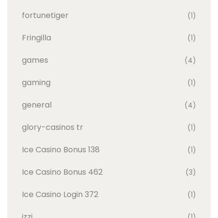
fortunetiger
(1)
Fringilla
(1)
games
(4)
gaming
(1)
general
(4)
glory-casinos tr
(1)
Ice Casino Bonus 138
(1)
Ice Casino Bonus 462
(3)
Ice Casino Login 372
(1)
izzi
(1)