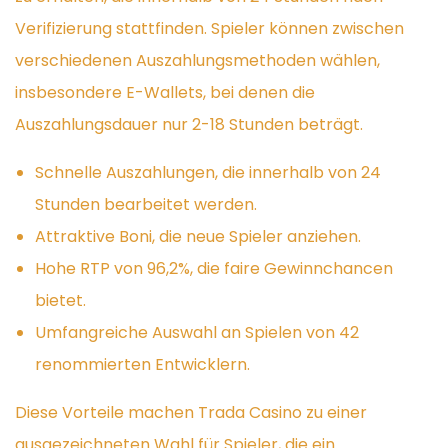
Verifizierung stattfinden. Spieler können zwischen
verschiedenen Auszahlungsmethoden wählen,
insbesondere E-Wallets, bei denen die
Auszahlungsdauer nur 2-18 Stunden beträgt.
Schnelle Auszahlungen, die innerhalb von 24
Stunden bearbeitet werden.
Attraktive Boni, die neue Spieler anziehen.
Hohe RTP von 96,2%, die faire Gewinnchancen
bietet.
Umfangreiche Auswahl an Spielen von 42
renommierten Entwicklern.
Diese Vorteile machen Trada Casino zu einer
ausgezeichneten Wahl für Spieler, die ein