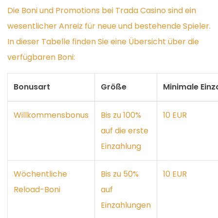
Die Boni und Promotions bei Trada Casino sind ein
wesentlicher Anreiz für neue und bestehende Spieler.
In dieser Tabelle finden Sie eine Übersicht über die
verfügbaren Boni:
Bonusart
Größe
Minimale Einz
Willkommensbonus
Bis zu 100%
10 EUR
auf die erste
Einzahlung
Wöchentliche
Bis zu 50%
10 EUR
Reload-Boni
auf
Einzahlungen