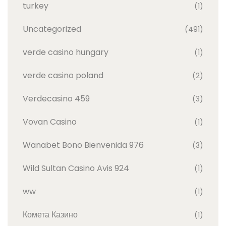
turkey
(1)
Uncategorized
(491)
verde casino hungary
(1)
verde casino poland
(2)
Verdecasino 459
(3)
Vovan Casino
(1)
Wanabet Bono Bienvenida 976
(3)
Wild Sultan Casino Avis 924
(1)
ww
(1)
Комета Казино
(1)