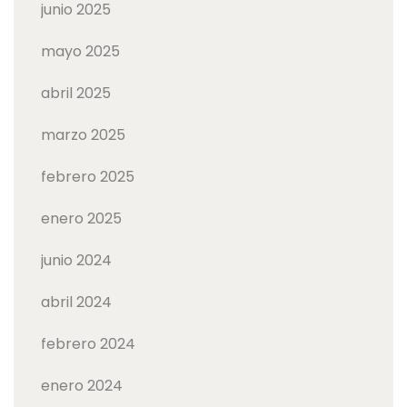
junio 2025
mayo 2025
abril 2025
marzo 2025
febrero 2025
enero 2025
junio 2024
abril 2024
febrero 2024
enero 2024