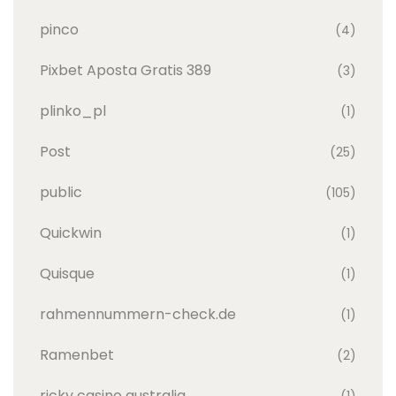
pinco
(4)
Pixbet Aposta Gratis 389
(3)
plinko_pl
(1)
Post
(25)
public
(105)
Quickwin
(1)
Quisque
(1)
rahmennummern-check.de
(1)
Ramenbet
(2)
ricky casino australia