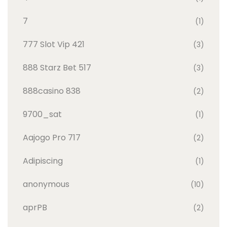
7
(1)
777 Slot Vip 421
(3)
888 Starz Bet 517
(3)
888casino 838
(2)
9700_sat
(1)
Aajogo Pro 717
(2)
Adipiscing
(1)
anonymous
(10)
aprPB
(2)