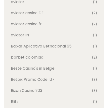
aviator
(1)
aviator casino DE
(2)
aviator casino fr
(2)
aviator IN
(1)
Baixar Aplicativo Betnacional 65
(1)
bbrbet colombia
(2)
Beste Casino's in België
(1)
Betpix Promo Code 167
(3)
Bizon Casino 303
(3)
Blitz
(1)