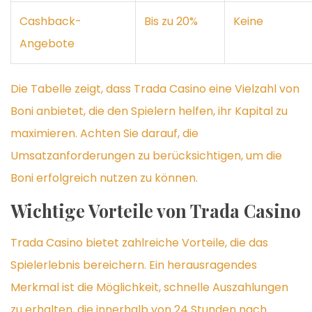
Cashback-
Bis zu 20%
Keine
Angebote
Die Tabelle zeigt, dass Trada Casino eine Vielzahl von
Boni anbietet, die den Spielern helfen, ihr Kapital zu
maximieren. Achten Sie darauf, die
Umsatzanforderungen zu berücksichtigen, um die
Boni erfolgreich nutzen zu können.
Wichtige Vorteile von Trada Casino
Trada Casino bietet zahlreiche Vorteile, die das
Spielerlebnis bereichern. Ein herausragendes
Merkmal ist die Möglichkeit, schnelle Auszahlungen
zu erhalten, die innerhalb von 24 Stunden nach