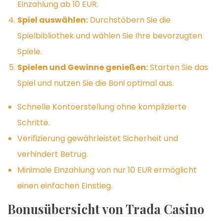
Einzahlung ab 10 EUR.
Spiel auswählen:
Durchstöbern Sie die
Spielbibliothek und wählen Sie Ihre bevorzugten
Spiele.
Spielen und Gewinne genießen:
Starten Sie das
Spiel und nutzen Sie die Boni optimal aus.
Schnelle Kontoerstellung ohne komplizierte
Schritte.
Verifizierung gewährleistet Sicherheit und
verhindert Betrug.
Minimale Einzahlung von nur 10 EUR ermöglicht
einen einfachen Einstieg.
Bonusübersicht von Trada Casino