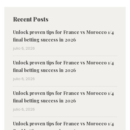
Recent Posts
Unlock proven tips for France vs Morocco 1/4
final betting success in 2026
julio 6, 2026
Unlock proven tips for France vs Morocco 1/4
final betting success in 2026
julio 6, 2026
Unlock proven tips for France vs Morocco 1/4
final betting success in 2026
julio 6, 2026
Unlock proven tips for France vs Morocco 1/4