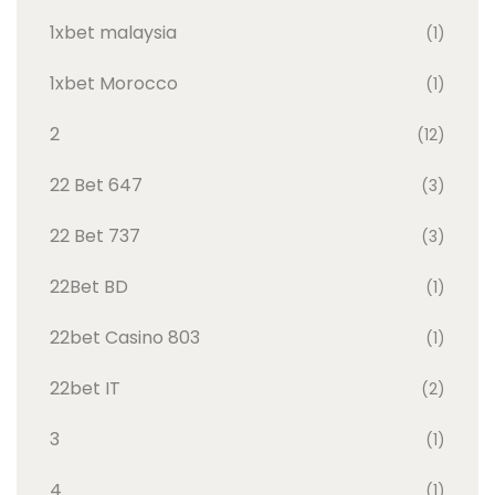
1xbet malaysia
(1)
1xbet Morocco
(1)
2
(12)
22 Bet 647
(3)
22 Bet 737
(3)
22Bet BD
(1)
22bet Casino 803
(1)
22bet IT
(2)
3
(1)
4
(1)