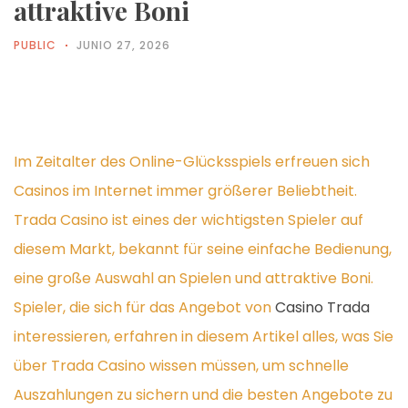
attraktive Boni
PUBLIC
JUNIO 27, 2026
Im Zeitalter des Online-Glücksspiels erfreuen sich
Casinos im Internet immer größerer Beliebtheit.
Trada Casino ist eines der wichtigsten Spieler auf
diesem Markt, bekannt für seine einfache Bedienung,
eine große Auswahl an Spielen und attraktive Boni.
Spieler, die sich für das Angebot von
Casino Trada
interessieren, erfahren in diesem Artikel alles, was Sie
über Trada Casino wissen müssen, um schnelle
Auszahlungen zu sichern und die besten Angebote zu