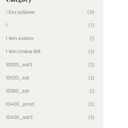
! Без рубрики
(21)
1
(7)
1 Win Aviator
(1)
1 Win Online 818
(3)
10000_sat3
(2)
10030_sat
(2)
10260_sat
(1)
10400_prod
(2)
10400_sat3
(3)