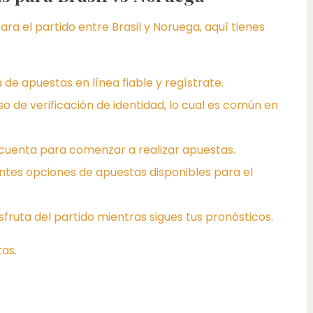
para el partido entre Brasil y Noruega, aquí tienes
e apuestas en línea fiable y regístrate.
 de verificación de identidad, lo cual es común en
cuenta para comenzar a realizar apuestas.
entes opciones de apuestas disponibles para el
fruta del partido mientras sigues tus pronósticos.
tas.