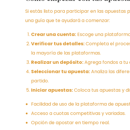
Si estás listo para participar en las apuestas 
una guía que te ayudará a comenzar:
Crear una cuenta:
Escoge una plataforma d
Verificar tus detalles:
Completa el proceso
la mayoría de las plataformas.
Realizar un depósito:
Agrega fondos a tu 
Seleccionar tu apuesta:
Analiza las difer
partido.
Iniciar apuestas:
Coloca tus apuestas y dis
Facilidad de uso de la plataforma de apues
Acceso a cuotas competitivas y variadas.
Opción de apostar en tiempo real.