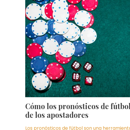
Cómo los pronósticos de fútbol
de los apostadores
Los pronósticos de fútbol son una herramient