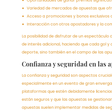
Oportunidades de ganar premios significati
Variedad de mercados de apuestas que ofr
Acceso a promociones y bonos exclusivos d
Interacción con otros apostadores y la co
La posibilidad de disfrutar de un espectácul
de interés adicional, haciendo que cada gol y
deporte, sino también en el campo de las apu
Confianza y seguridad en las 
La confianza y seguridad son aspectos cruciale
especialmente en un evento de gran enverga
plataformas que estén debidamente licenciada
están seguros y que las apuestas se gestiona
apuestas suelen implementar medidas de segu