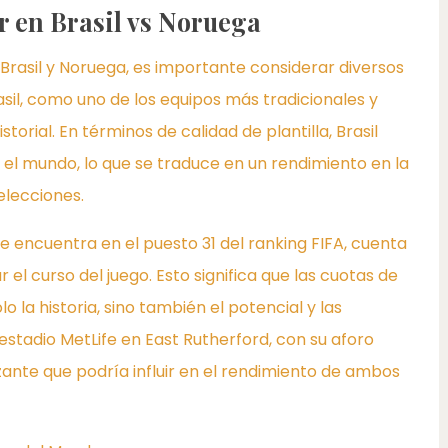
r en Brasil vs Noruega
 Brasil y Noruega, es importante considerar diversos
rasil, como uno de los equipos más tradicionales y
istorial. En términos de calidad de plantilla, Brasil
o el mundo, lo que se traduce en un rendimiento en la
elecciones.
 encuentra en el puesto 31 del ranking FIFA, cuenta
 curso del juego. Esto significa que las cuotas de
lo la historia, sino también el potencial y las
 estadio MetLife en East Rutherford, con su aforo
ante que podría influir en el rendimiento de ambos