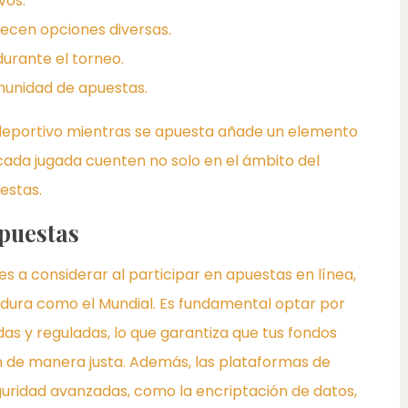
vos.
ecen opciones diversas.
urante el torneo.
munidad de apuestas.
o deportivo mientras se apuesta añade un elemento
 cada jugada cuenten no solo en el ámbito del
estas.
apuestas
s a considerar al participar en apuestas en línea,
dura como el Mundial. Es fundamental optar por
s y reguladas, lo que garantiza que tus fondos
n de manera justa. Además, las plataformas de
ridad avanzadas, como la encriptación de datos,