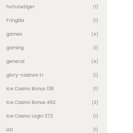
fortunetiger
(1)
Fringilla
(1)
games
(4)
gaming
(1)
general
(4)
glory-casinos tr
(1)
Ice Casino Bonus 138
(1)
Ice Casino Bonus 462
(3)
Ice Casino Login 372
(1)
izzi
(1)