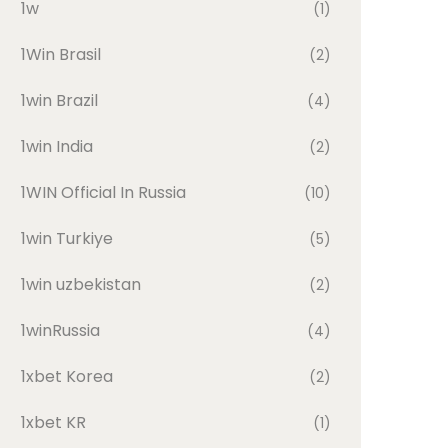
1w
(1)
1Win Brasil
(2)
1win Brazil
(4)
1win India
(2)
1WIN Official In Russia
(10)
1win Turkiye
(5)
1win uzbekistan
(2)
1winRussia
(4)
1xbet Korea
(2)
1xbet KR
(1)