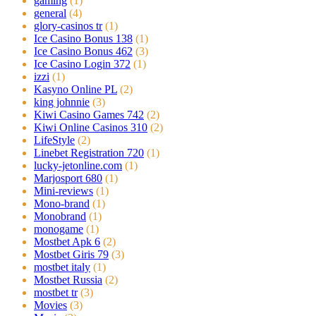
gaming
(1)
general
(4)
glory-casinos tr
(1)
Ice Casino Bonus 138
(1)
Ice Casino Bonus 462
(3)
Ice Casino Login 372
(1)
izzi
(1)
Kasyno Online PL
(2)
king johnnie
(3)
Kiwi Casino Games 742
(2)
Kiwi Online Casinos 310
(2)
LifeStyle
(2)
Linebet Registration 720
(1)
lucky-jetonline.com
(1)
Marjosport 680
(1)
Mini-reviews
(1)
Mono-brand
(1)
Monobrand
(1)
monogame
(1)
Mostbet Apk 6
(2)
Mostbet Giris 79
(3)
mostbet italy
(1)
Mostbet Russia
(2)
mostbet tr
(3)
Movies
(3)