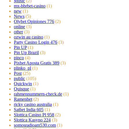
Music
(2)
mx-bbrbet-casino
(1)
new
(1)
News
(5)
Olybet Opiniones 776
(2)
online
(3)
other
(3)
ozwin au casino
(1)
Party Casino Login 476
(3)
Pin UP
(1)
Pin Up Brazil
(3)
pinco
(4)
Pixbet Aposta Gratis 389
(3)
plinko_pl
(1)
Post
(25)
public
(105)
Quickwin
(1)
Quisque
(1)
rahmennummern-check.de
(1)
Ramenbet
(2)
ricky casino australia
(1)
Satbet India 605
(1)
Slottica Casino Pl 958
(2)
Slottica Kasyno 224
(3)
somosradioam530.com
(1)