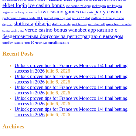
ekbet login
ice casino bonus
ice casino zaloguj
icekasyno
ice kasyno
kiwi casino games
party casino
logowanie
kasyno verde
kiwi slots
partycasino bonus code 10 €
pixbet app original
plus 777 slot
slottica 50 free spins no
slottica aplikacja
deposit
slottica no deposit bonus
spin the hell
spinz bonus codes
verde casino bonus
wanabet app
казино с
spinz casino nz
бездепозитным бонусом за регистрацию с выводом
риобет казино
топ 10 честных онлайн казино
Recent Posts
Unlock proven tips for France vs Morocco 1/4 final betting
success in 2026
julio 6, 2026
Unlock proven tips for France vs Morocco 1/4 final betting
success in 2026
julio 6, 2026
Unlock proven tips for France vs Morocco 1/4 final betting
success in 2026
julio 6, 2026
Unlock proven tips for France vs Morocco 1/4 final betting
success in 2026
julio 6, 2026
Unlock proven tips for France vs Morocco 1/4 final betting
success in 2026
julio 6, 2026
Archives