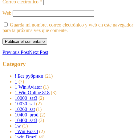
Correo electrónico
*
Web
Guarda mi nombre, correo electrónico y web en este navegador
para la próxima vez que comente.
Previous Post
Next Post
Category
! Без рубрики
(21)
1
(7)
1 Win Aviator
(1)
1 Win Online 818
(3)
10000_sat3
(2)
10030_sat
(2)
10260_sat
(1)
10400_prod
(2)
10400_sat3
(3)
1w
(1)
1Win Brasil
(2)
1win Brazil
(4)