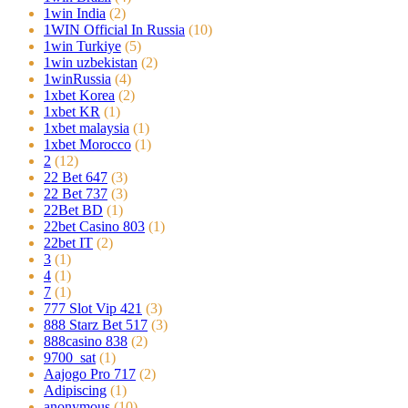
1win India
(2)
1WIN Official In Russia
(10)
1win Turkiye
(5)
1win uzbekistan
(2)
1winRussia
(4)
1xbet Korea
(2)
1xbet KR
(1)
1xbet malaysia
(1)
1xbet Morocco
(1)
2
(12)
22 Bet 647
(3)
22 Bet 737
(3)
22Bet BD
(1)
22bet Casino 803
(1)
22bet IT
(2)
3
(1)
4
(1)
7
(1)
777 Slot Vip 421
(3)
888 Starz Bet 517
(3)
888casino 838
(2)
9700_sat
(1)
Aajogo Pro 717
(2)
Adipiscing
(1)
anonymous
(10)