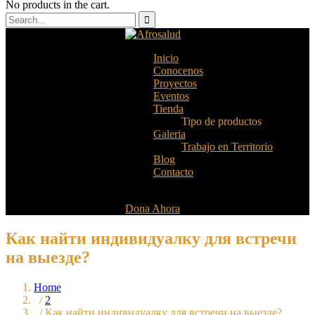
No products in the cart.
Inicio
Conocenos
Proyectos
Eventos
Tienda
Tipo de productos
Galeria
Trabajo en Territorio
Blog
Contacto
Dona Ahora
Как найти индивидуалку для встречи
на выезде?
Home
/
2
/ Как найти индивидуалку для встречи на выезде?