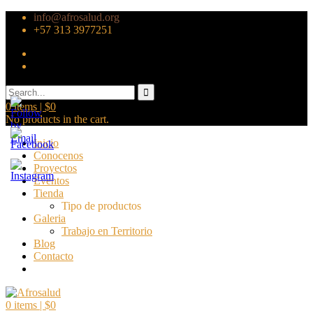
info@afrosalud.org
+57 313 3977251
0
items |
$
0
No products in the cart.
Inicio
Conocenos
Proyectos
Eventos
Tienda
Tipo de productos
Galeria
Trabajo en Territorio
Blog
Contacto
0
items |
$
0