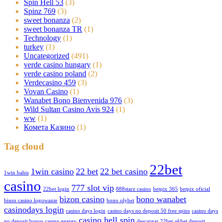
Spin Hell 53
(3)
Spinz 769
(3)
sweet bonanza
(2)
sweet bonanza TR
(1)
Technology
(1)
turkey
(1)
Uncategorized
(491)
verde casino hungary
(1)
verde casino poland
(2)
Verdecasino 459
(3)
Vovan Casino
(1)
Wanabet Bono Bienvenida 976
(3)
Wild Sultan Casino Avis 924
(1)
ww
(1)
Комета Казино
(1)
Tag cloud
22bet
1win casino
22 bet
22 bet casino
1win bahis
casino
777 slot vip
22bet login
888starz casino
betpix 365
betpix oficial
bizon casino
bono wanabet
bison casino logowanie
bono olybet
casinodays login
casino days login
casino days no deposit 50 free spins
casino days
casino hell spin
no deposit bonus
casino energy
descargar 22bet
ekbet deposit