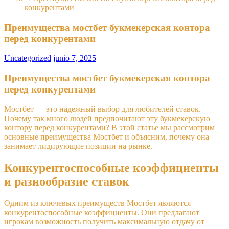
конкурентами
Преимущества мостбет букмекерская контора
перед конкурентами
Uncategorized
junio 7, 2025
Преимущества мостбет букмекерская контора
перед конкурентами
Мостбет — это надежный выбор для любителей ставок.
Почему так много людей предпочитают эту букмекерскую
контору перед конкурентами? В этой статье мы рассмотрим
основные преимущества Мостбет и объясним, почему она
занимает лидирующие позиции на рынке.
Конкурентоспособные коэффициенты
и разнообразие ставок
Одним из ключевых преимуществ Мостбет являются
конкурентоспособные коэффициенты. Они предлагают
игрокам возможность получить максимальную отдачу от