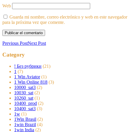
Web
Guarda mi nombre, correo electrónico y web en este navegador
para la próxima vez que comente.
Previous Post
Next Post
Category
! Без рубрики
(21)
1
(7)
1 Win Aviator
(1)
1 Win Online 818
(3)
10000_sat3
(2)
10030_sat
(2)
10260_sat
(1)
10400_prod
(2)
10400_sat3
(3)
1w
(1)
1Win Brasil
(2)
1win Brazil
(4)
1win India
(2)