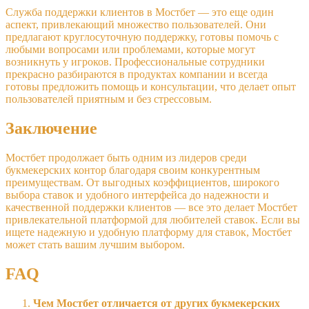
Служба поддержки клиентов в Мостбет — это еще один
аспект, привлекающий множество пользователей. Они
предлагают круглосуточную поддержку, готовы помочь с
любыми вопросами или проблемами, которые могут
возникнуть у игроков. Профессиональные сотрудники
прекрасно разбираются в продуктах компании и всегда
готовы предложить помощь и консультации, что делает опыт
пользователей приятным и без стрессовым.
Заключение
Мостбет продолжает быть одним из лидеров среди
букмекерских контор благодаря своим конкурентным
преимуществам. От выгодных коэффициентов, широкого
выбора ставок и удобного интерфейса до надежности и
качественной поддержки клиентов — все это делает Мостбет
привлекательной платформой для любителей ставок. Если вы
ищете надежную и удобную платформу для ставок, Мостбет
может стать вашим лучшим выбором.
FAQ
Чем Мостбет отличается от других букмекерских