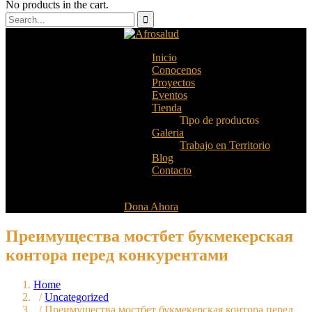
No products in the cart.
Inicio
Conocenos
Proyectos
Eventos
Tienda
Tipo de productos
Galeria
Trabajo en Territorio
Blog
Contacto
Dona Ahora
Преимущества мостбет букмекерская
контора перед конкурентами
Home
/
Uncategorized
/ Преимущества мостбет букмекерская контора перед