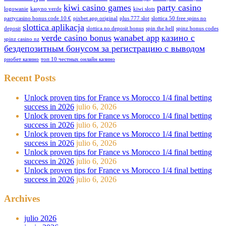
kiwi casino games
party casino
logowanie
kasyno verde
kiwi slots
partycasino bonus code 10 €
pixbet app original
plus 777 slot
slottica 50 free spins no
slottica aplikacja
deposit
slottica no deposit bonus
spin the hell
spinz bonus codes
verde casino bonus
wanabet app
казино с
spinz casino nz
бездепозитным бонусом за регистрацию с выводом
риобет казино
топ 10 честных онлайн казино
Recent Posts
Unlock proven tips for France vs Morocco 1/4 final betting
success in 2026
julio 6, 2026
Unlock proven tips for France vs Morocco 1/4 final betting
success in 2026
julio 6, 2026
Unlock proven tips for France vs Morocco 1/4 final betting
success in 2026
julio 6, 2026
Unlock proven tips for France vs Morocco 1/4 final betting
success in 2026
julio 6, 2026
Unlock proven tips for France vs Morocco 1/4 final betting
success in 2026
julio 6, 2026
Archives
julio 2026