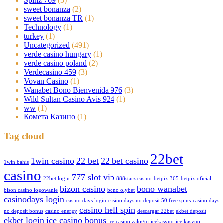
Spinz 769
(3)
sweet bonanza
(2)
sweet bonanza TR
(1)
Technology
(1)
turkey
(1)
Uncategorized
(491)
verde casino hungary
(1)
verde casino poland
(2)
Verdecasino 459
(3)
Vovan Casino
(1)
Wanabet Bono Bienvenida 976
(3)
Wild Sultan Casino Avis 924
(1)
ww
(1)
Комета Казино
(1)
Tag cloud
22bet
1win casino
22 bet
22 bet casino
1win bahis
casino
777 slot vip
22bet login
888starz casino
betpix 365
betpix oficial
bizon casino
bono wanabet
bison casino logowanie
bono olybet
casinodays login
casino days login
casino days no deposit 50 free spins
casino days
casino hell spin
no deposit bonus
casino energy
descargar 22bet
ekbet deposit
ekbet login
ice casino bonus
ice casino zaloguj
icekasyno
ice kasyno