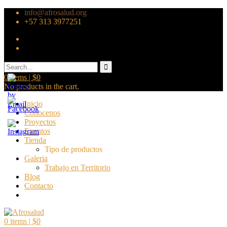
info@afrosalud.org
+57 313 3977251
0
items |
$
0
No products in the cart.
Inicio
Conocenos
Proyectos
Eventos
Tienda
Tipo de productos
Galeria
Trabajo en Territorio
Blog
Contacto
0
items |
$
0