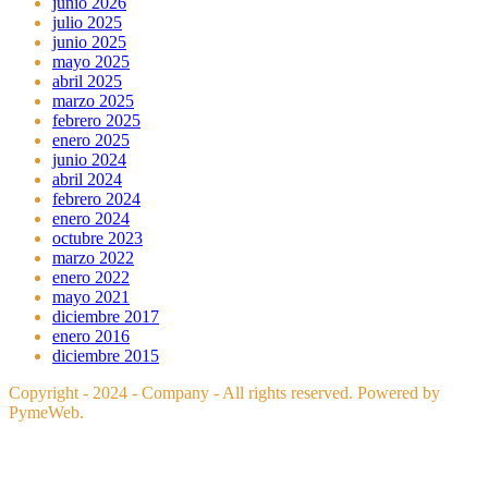
junio 2026
julio 2025
junio 2025
mayo 2025
abril 2025
marzo 2025
febrero 2025
enero 2025
junio 2024
abril 2024
febrero 2024
enero 2024
octubre 2023
marzo 2022
enero 2022
mayo 2021
diciembre 2017
enero 2016
diciembre 2015
Copyright - 2024 - Company - All rights reserved. Powered by
PymeWeb.