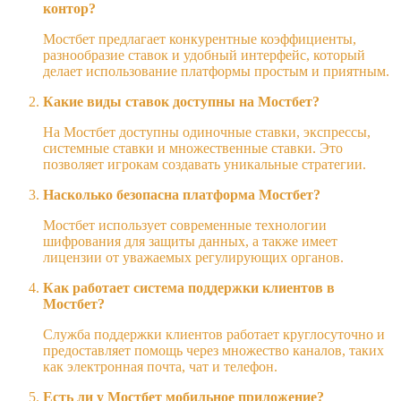
контор?
Мостбет предлагает конкурентные коэффициенты,
разнообразие ставок и удобный интерфейс, который
делает использование платформы простым и приятным.
Какие виды ставок доступны на Мостбет?
На Мостбет доступны одиночные ставки, экспрессы,
системные ставки и множественные ставки. Это
позволяет игрокам создавать уникальные стратегии.
Насколько безопасна платформа Мостбет?
Мостбет использует современные технологии
шифрования для защиты данных, а также имеет
лицензии от уважаемых регулирующих органов.
Как работает система поддержки клиентов в
Мостбет?
Служба поддержки клиентов работает круглосуточно и
предоставляет помощь через множество каналов, таких
как электронная почта, чат и телефон.
Есть ли у Мостбет мобильное приложение?