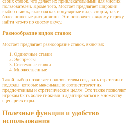
своих ставок, что делает их привлекательными для многих
пользователей. Кроме того, Мостбет предлагает широкий
выбор ставок, включая как популярные виды спорта, так и
более нишевые дисциплины. Это позволяет каждому игроку
найти что-то по своему вкусу.
Разнообразие видов ставок
Мостбет предлагает разнообразие ставок, включая:
Одиночные ставки
Экспрессы
Системные ставки
Множественные
Такой выбор позволяет пользователям создавать стратегии и
подходы, которые максимально соответствуют их
предпочтениям и стратегическим целям. Это также позволяет
игрокам быть более гибкими и адаптироваться к множеству
сценариев игры.
Полезные функции и удобство
использования