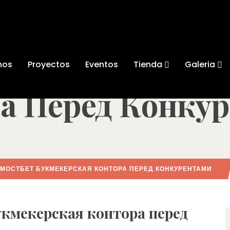
тва Мостбет Бу
nos
Proyectos
Eventos
Tienda
Galeria
а Перед Конку
МОСТБЕТ БУКМЕКЕРСКАЯ КОНТОРА ПЕРЕД КОНКУРЕНТАМИ
кмекерская контора перед