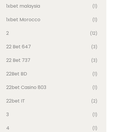
1xbet malaysia
(1)
1xbet Morocco
(1)
2
(12)
22 Bet 647
(3)
22 Bet 737
(3)
22Bet BD
(1)
22bet Casino 803
(1)
22bet IT
(2)
3
(1)
4
(1)