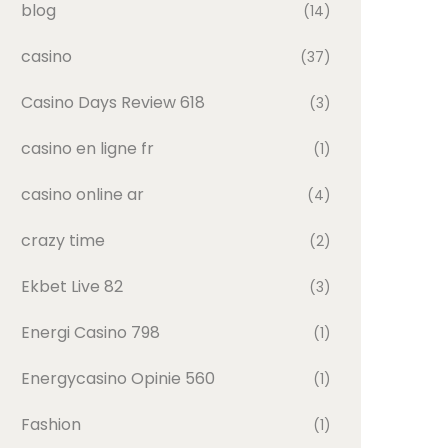
blog
(14)
casino
(37)
Casino Days Review 618
(3)
casino en ligne fr
(1)
casino online ar
(4)
crazy time
(2)
Ekbet Live 82
(3)
Energi Casino 798
(1)
Energycasino Opinie 560
(1)
Fashion
(1)