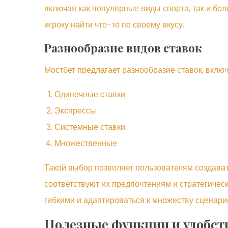
включая как популярные виды спорта, так и бо
игроку найти что-то по своему вкусу.
Разнообразие видов ставок
Мостбет предлагает разнообразие ставок, включ
Одиночные ставки
Экспрессы
Системные ставки
Множественные
Такой выбор позволяет пользователям создават
соответствуют их предпочтениям и стратегичес
гибкими и адаптироваться к множеству сценари
Полезные функции и удобст