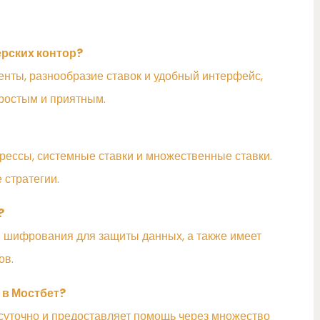
ерских контор?
нты, разнообразие ставок и удобный интерфейс,
ростым и приятным.
рессы, системные ставки и множественные ставки.
 стратегии.
?
и шифрования для защиты данных, а также имеет
ов.
 в Мостбет?
суточно и предоставляет помощь через множество