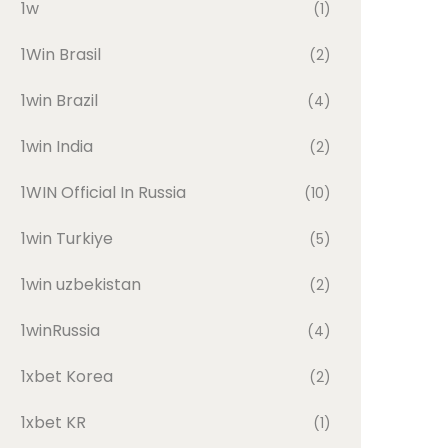
1w
(1)
1Win Brasil
(2)
1win Brazil
(4)
1win India
(2)
1WIN Official In Russia
(10)
1win Turkiye
(5)
1win uzbekistan
(2)
1winRussia
(4)
1xbet Korea
(2)
1xbet KR
(1)