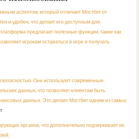
ажным аспектом, который отличает Мостбет от
ен и удобен, что делает его доступным для
 платформа предлагает полезные функции, такие как
озволяет игрокам оставаться в игре и получать
безопасностью. Они используют современные
льских данных, что позволяет клиентам быть
нансовых данных. Это делает Мостбет одним из самых
т
.
ирующих органов, что дополнительно подчеркивает их
лей.