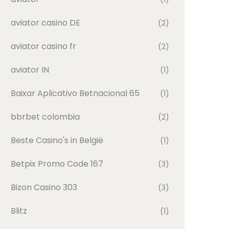
aviator casino DE
(2)
aviator casino fr
(2)
aviator IN
(1)
Baixar Aplicativo Betnacional 65
(1)
bbrbet colombia
(2)
Beste Casino's in België
(1)
Betpix Promo Code 167
(3)
Bizon Casino 303
(3)
Blitz
(1)