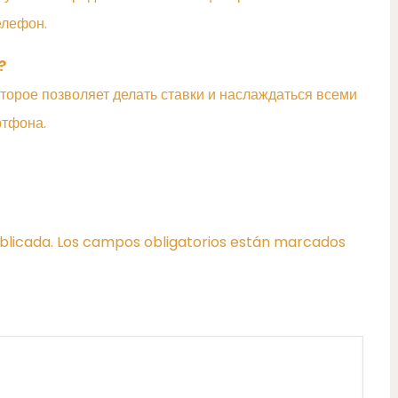
елефон.
?
оторое позволяет делать ставки и наслаждаться всеми
ртфона.
blicada.
Los campos obligatorios están marcados