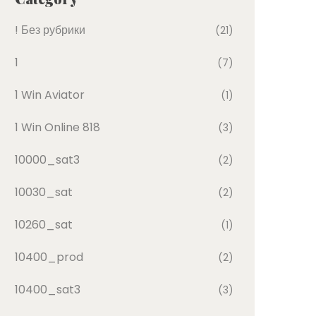
! Без рубрики
(21)
1
(7)
1 Win Aviator
(1)
1 Win Online 818
(3)
10000_sat3
(2)
10030_sat
(2)
10260_sat
(1)
10400_prod
(2)
10400_sat3
(3)