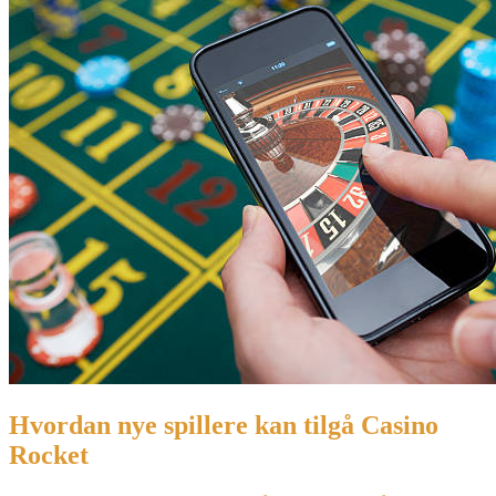
Hvordan nye spillere kan tilgå Casino
Rocket