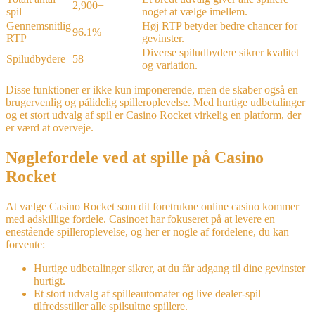
2,900+
spil
noget at vælge imellem.
Gennemsnitlig
Høj RTP betyder bedre chancer for
96.1%
RTP
gevinster.
Diverse spiludbydere sikrer kvalitet
Spiludbydere
58
og variation.
Disse funktioner er ikke kun imponerende, men de skaber også en
brugervenlig og pålidelig spilleroplevelse. Med hurtige udbetalinger
og et stort udvalg af spil er Casino Rocket virkelig en platform, der
er værd at overveje.
Nøglefordele ved at spille på Casino
Rocket
At vælge Casino Rocket som dit foretrukne online casino kommer
med adskillige fordele. Casinoet har fokuseret på at levere en
enestående spilleroplevelse, og her er nogle af fordelene, du kan
forvente:
Hurtige udbetalinger sikrer, at du får adgang til dine gevinster
hurtigt.
Et stort udvalg af spilleautomater og live dealer-spil
tilfredsstiller alle spilsultne spillere.