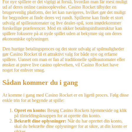
For nye spillere er det vigtigt at forstå, hvordan man får mest muligt
ud af deres online casinooplevelse. Casino Rocket tilbyder en
brugervenlig platform, der let kan navigeres, hvilket gør det muligt
for begyndere at finde deres vej rundt. Spillerne kan finde et stort
udvalg af spilleautomater og live dealer-spil, som imødekommer
forskellige præferencer. Med en sikker betalingsinfrastruktur kan
spillere fokusere på at nyde spillet uden at bekymre sig om deres
økonomiske oplysninger.
Den hurtige betalingsproces og det store udvalg af spilmuligheder
gør Casino Rocket til et attraktivt valg for både nye og erfarne
spillere. Uanset om man er fan af traditionelle spilleautomater eller
ønsker at prøve live casino oplevelsen, vil Casino Rocket have
noget for enhver smag.
Sådan kommer du i gang
At komme i gang med Casino Rocket er en ligetil proces. Følg disse
enkle trin for at begynde at spille:
Opret en konto:
Besøg Casino Rockets hjemmeside og klik
på tilmeldingsknappen for at oprette din konto.
Bekræft dine oplysninger:
Når du har oprettet din konto,
skal du bekræfte dine oplysninger for at sikre, at din konto er
sikker.