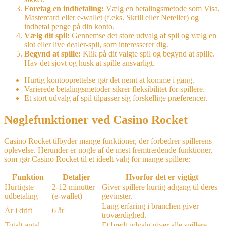
Foretag en indbetaling:
Vælg en betalingsmetode som Visa,
Mastercard eller e-wallet (f.eks. Skrill eller Neteller) og
indbetal penge på din konto.
Vælg dit spil:
Gennemse det store udvalg af spil og vælg en
slot eller live dealer-spil, som interesserer dig.
Begynd at spille:
Klik på dit valgte spil og begynd at spille.
Hav det sjovt og husk at spille ansvarligt.
Hurtig kontooprettelse gør det nemt at komme i gang.
Varierede betalingsmetoder sikrer fleksibilitet for spillere.
Et stort udvalg af spil tilpasser sig forskellige præferencer.
Nøglefunktioner ved Casino Rocket
Casino Rocket tilbyder mange funktioner, der forbedrer spillerens
oplevelse. Herunder er nogle af de mest fremtrædende funktioner,
som gør Casino Rocket til et ideelt valg for mange spillere:
Funktion
Detaljer
Hvorfor det er vigtigt
Hurtigste
2-12 minutter
Giver spillere hurtig adgang til deres
udbetaling
(e-wallet)
gevinster.
Lang erfaring i branchen giver
År i drift
6 år
troværdighed.
Totalt antal
Et bredt udvalg giver alle spillere