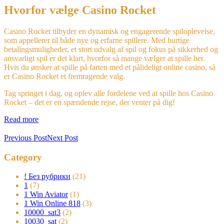
Hvorfor vælge Casino Rocket
Casino Rocket tilbyder en dynamisk og engagerende spiloplevelse,
som appellerer til både nye og erfarne spillere. Med hurtige
betalingsmuligheder, et stort udvalg af spil og fokus på sikkerhed og
ansvarligt spil er det klart, hvorfor så mange vælger at spille her.
Hvis du ønsker at spille på farten med et pålideligt online casino, så
er Casino Rocket et fremragende valg.
Tag springet i dag, og oplev alle fordelene ved at spille hos Casino
Rocket – det er en spændende rejse, der venter på dig!
Read more
Previous Post
Next Post
Category
! Без рубрики
(21)
1
(7)
1 Win Aviator
(1)
1 Win Online 818
(3)
10000_sat3
(2)
10030_sat
(2)