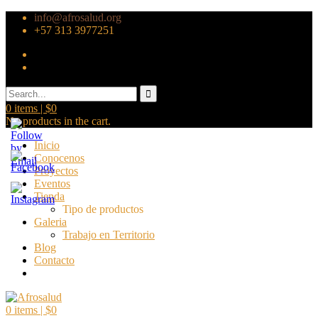
info@afrosalud.org
+57 313 3977251
0
items |
$
0
No products in the cart.
Inicio
Conocenos
Proyectos
Eventos
Tienda
Tipo de productos
Galeria
Trabajo en Territorio
Blog
Contacto
0
items |
$
0