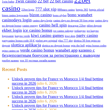
1win casino
22 bet
22 bet casino
1win bahis
casino
777 slot vip
22bet login
888starz casino
betpix 365
betpix oficial
bizon casino
bono wanabet
bison casino logowanie
bono olybet
casinodays login
casino days login
casino days no deposit 50 free spins
casino days
casino hell spin
no deposit bonus
casino energy
descargar 22bet
ekbet deposit
ekbet login
ice casino bonus
ice casino zaloguj
icekasyno
ice kasyno
kiwi casino games
party casino
logowanie
kasyno verde
kiwi slots
partycasino bonus code 10 €
pixbet app original
plus 777 slot
slottica 50 free spins no
slottica aplikacja
deposit
slottica no deposit bonus
spin the hell
spinz bonus codes
verde casino bonus
wanabet app
казино с
spinz casino nz
бездепозитным бонусом за регистрацию с выводом
риобет казино
топ 10 честных онлайн казино
Recent Posts
Unlock proven tips for France vs Morocco 1/4 final betting
success in 2026
julio 6, 2026
Unlock proven tips for France vs Morocco 1/4 final betting
success in 2026
julio 6, 2026
Unlock proven tips for France vs Morocco 1/4 final betting
success in 2026
julio 6, 2026
Unlock proven tips for France vs Morocco 1/4 final betting
success in 2026
julio 6, 2026