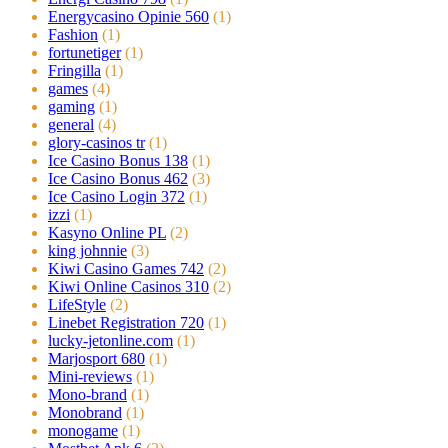
Energycasino Opinie 560
(1)
Fashion
(1)
fortunetiger
(1)
Fringilla
(1)
games
(4)
gaming
(1)
general
(4)
glory-casinos tr
(1)
Ice Casino Bonus 138
(1)
Ice Casino Bonus 462
(3)
Ice Casino Login 372
(1)
izzi
(1)
Kasyno Online PL
(2)
king johnnie
(3)
Kiwi Casino Games 742
(2)
Kiwi Online Casinos 310
(2)
LifeStyle
(2)
Linebet Registration 720
(1)
lucky-jetonline.com
(1)
Marjosport 680
(1)
Mini-reviews
(1)
Mono-brand
(1)
Monobrand
(1)
monogame
(1)