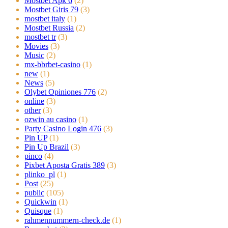
Mostbet Apk 6
(2)
Mostbet Giris 79
(3)
mostbet italy
(1)
Mostbet Russia
(2)
mostbet tr
(3)
Movies
(3)
Music
(2)
mx-bbrbet-casino
(1)
new
(1)
News
(5)
Olybet Opiniones 776
(2)
online
(3)
other
(3)
ozwin au casino
(1)
Party Casino Login 476
(3)
Pin UP
(1)
Pin Up Brazil
(3)
pinco
(4)
Pixbet Aposta Gratis 389
(3)
plinko_pl
(1)
Post
(25)
public
(105)
Quickwin
(1)
Quisque
(1)
rahmennummern-check.de
(1)