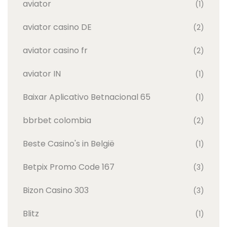
aviator
(1)
aviator casino DE
(2)
aviator casino fr
(2)
aviator IN
(1)
Baixar Aplicativo Betnacional 65
(1)
bbrbet colombia
(2)
Beste Casino's in België
(1)
Betpix Promo Code 167
(3)
Bizon Casino 303
(3)
Blitz
(1)