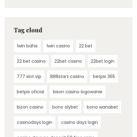
Tag cloud
1win bahis
1win casino
22 bet
22 bet casino
22bet casino
22bet login
777 slot vip
888starz casino
betpix 365
betpix oficial
bison casino logowanie
bizon casino
bono olybet
bono wanabet
casinodays login
casino days login