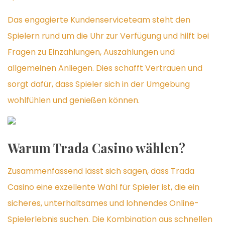
Das engagierte Kundenserviceteam steht den
Spielern rund um die Uhr zur Verfügung und hilft bei
Fragen zu Einzahlungen, Auszahlungen und
allgemeinen Anliegen. Dies schafft Vertrauen und
sorgt dafür, dass Spieler sich in der Umgebung
wohlfühlen und genießen können.
Warum Trada Casino wählen?
Zusammenfassend lässt sich sagen, dass Trada
Casino eine exzellente Wahl für Spieler ist, die ein
sicheres, unterhaltsames und lohnendes Online-
Spielerlebnis suchen. Die Kombination aus schnellen