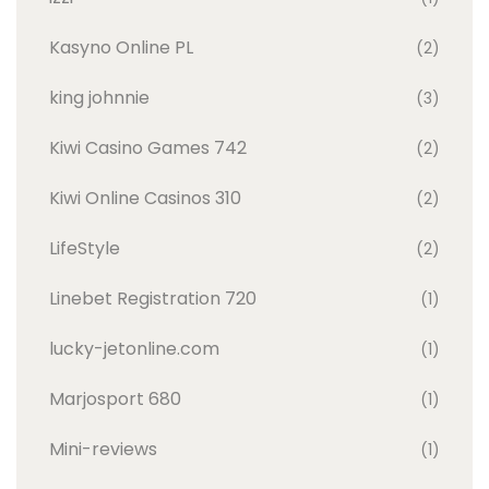
Kasyno Online PL
(2)
king johnnie
(3)
Kiwi Casino Games 742
(2)
Kiwi Online Casinos 310
(2)
LifeStyle
(2)
Linebet Registration 720
(1)
lucky-jetonline.com
(1)
Marjosport 680
(1)
Mini-reviews
(1)