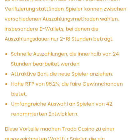
Verifizierung stattfinden. Spieler können zwischen
verschiedenen Auszahlungsmethoden wählen,
insbesondere E-Wallets, bei denen die
Auszahlungsdauer nur 2-18 Stunden beträgt.
Schnelle Auszahlungen, die innerhalb von 24
Stunden bearbeitet werden.
Attraktive Boni, die neue Spieler anziehen.
Hohe RTP von 96,2%, die faire Gewinnchancen
bietet.
Umfangreiche Auswahl an Spielen von 42
renommierten Entwicklern.
Diese Vorteile machen Trada Casino zu einer
ausgezeichneten Wahl für Spieler, die ein