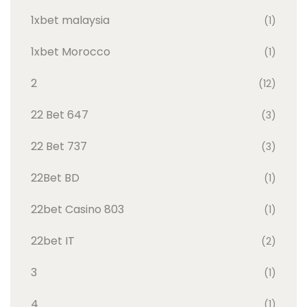
1xbet malaysia
(1)
1xbet Morocco
(1)
2
(12)
22 Bet 647
(3)
22 Bet 737
(3)
22Bet BD
(1)
22bet Casino 803
(1)
22bet IT
(2)
3
(1)
4
(1)