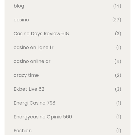
blog
(14)
casino
(37)
Casino Days Review 618
(3)
casino en ligne fr
(1)
casino online ar
(4)
crazy time
(2)
Ekbet Live 82
(3)
Energi Casino 798
(1)
Energycasino Opinie 560
(1)
Fashion
(1)