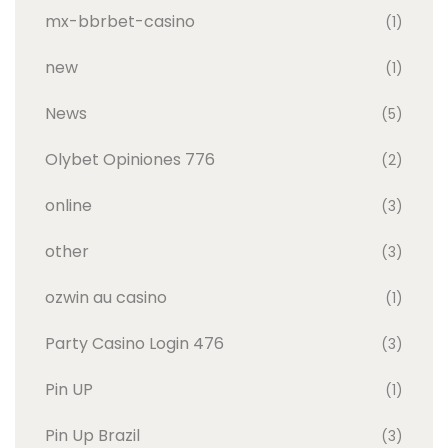
mx-bbrbet-casino
(1)
new
(1)
News
(5)
Olybet Opiniones 776
(2)
online
(3)
other
(3)
ozwin au casino
(1)
Party Casino Login 476
(3)
Pin UP
(1)
Pin Up Brazil
(3)