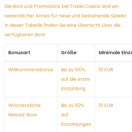
Die Boni und Promotions bei Trada Casino sind ein
wesentlicher Anreiz für neue und bestehende Spieler.
In dieser Tabelle finden Sie eine Übersicht über die
verfügbaren Boni:
Bonusart
Größe
Minimale Einz
Willkommensbonus
Bis zu 100%
10 EUR
auf die erste
Einzahlung
Wöchentliche
Bis zu 50%
10 EUR
Reload-Boni
auf
Einzahlungen