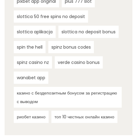
pixbet app original
plus 777 slot
slottica 50 free spins no deposit
slottica aplikacja
slottica no deposit bonus
spin the hell
spinz bonus codes
spinz casino nz
verde casino bonus
wanabet app
казино с бездепозитным бонусом за регистрацию
с выводом
риобет казино
топ 10 честных онлайн казино