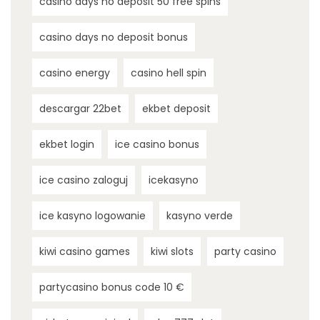
casino days no deposit 50 free spins
casino days no deposit bonus
casino energy
casino hell spin
descargar 22bet
ekbet deposit
ekbet login
ice casino bonus
ice casino zaloguj
icekasyno
ice kasyno logowanie
kasyno verde
kiwi casino games
kiwi slots
party casino
partycasino bonus code 10 €