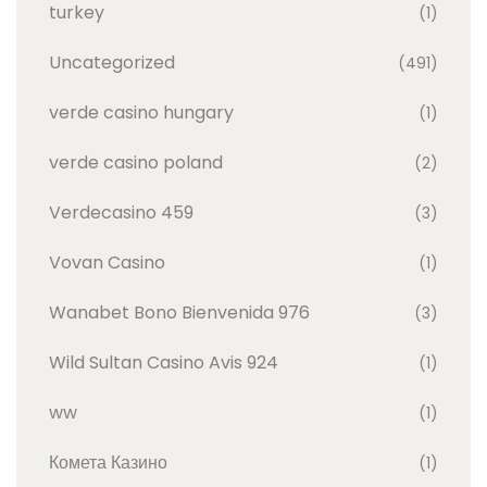
turkey
(1)
Uncategorized
(491)
verde casino hungary
(1)
verde casino poland
(2)
Verdecasino 459
(3)
Vovan Casino
(1)
Wanabet Bono Bienvenida 976
(3)
Wild Sultan Casino Avis 924
(1)
ww
(1)
Комета Казино
(1)