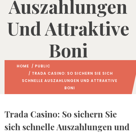
Auszahlungen
Und Attraktive
Boni
HOME
/
PUBLIC
/ TRADA CASINO: SO SICHERN SIE SICH
SCHNELLE AUSZAHLUNGEN UND ATTRAKTIVE
BONI
Trada Casino: So sichern Sie
sich schnelle Auszahlungen und