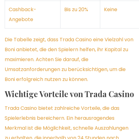
Cashback-
Bis zu 20%
Keine
Angebote
Die Tabelle zeigt, dass Trada Casino eine Vielzahl von
Boni anbietet, die den Spielern helfen, ihr Kapital zu
maximieren. Achten Sie darauf, die
Umsatzanforderungen zu berücksichtigen, um die
Boni erfolgreich nutzen zu können.
Wichtige Vorteile von Trada Casino
Trada Casino bietet zahlreiche Vorteile, die das
Spielerlebnis bereichern. Ein herausragendes
Merkmal ist die Möglichkeit, schnelle Auszahlungen
zu erhalten, die innerhalb von 24 Stunden nach