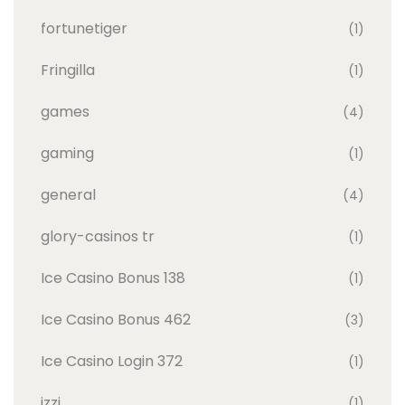
fortunetiger
(1)
Fringilla
(1)
games
(4)
gaming
(1)
general
(4)
glory-casinos tr
(1)
Ice Casino Bonus 138
(1)
Ice Casino Bonus 462
(3)
Ice Casino Login 372
(1)
izzi
(1)