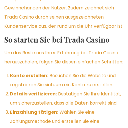
Gewinnchancen der Nutzer. Zudem zeichnet sich
Trada Casino durch seinen ausgezeichneten
Kundenservice aus, der rund um die Uhr verfügbar ist.
So starten Sie bei Trada Casino
Um das Beste aus Ihrer Erfahrung bei Trada Casino
herauszuholen, folgen Sie diesen einfachen Schritten:
Konto erstellen:
Besuchen Sie die Website und
registrieren Sie sich, um ein Konto zu erstellen.
Details verifizieren:
Bestätigen Sie Ihre Identität,
um sicherzustellen, dass alle Daten korrekt sind.
Einzahlung tätigen:
Wählen Sie eine
Zahlungsmethode und erstellen Sie eine